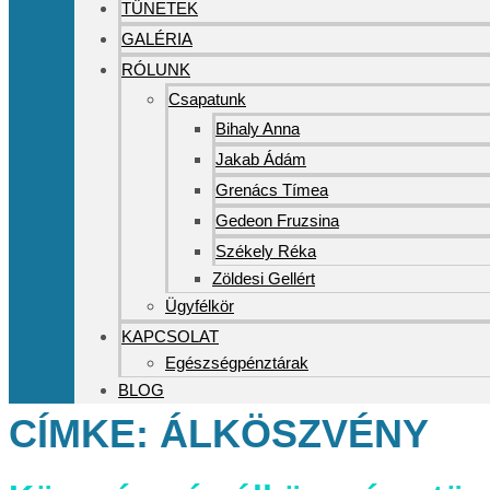
TÜNETEK
GALÉRIA
RÓLUNK
Csapatunk
Bihaly Anna
Jakab Ádám
Grenács Tímea
Gedeon Fruzsina
Székely Réka
Zöldesi Gellért
Ügyfélkör
KAPCSOLAT
Egészségpénztárak
BLOG
CÍMKE:
ÁLKÖSZVÉNY