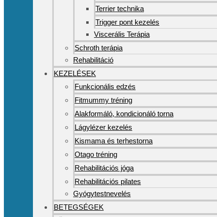
Terrier technika
Trigger pont kezelés
Viscerális Terápia
Schroth terápia
Rehabilitáció
KEZELÉSEK
Funkcionális edzés
Fitmummy tréning
Alakformáló, kondicionáló torna
Lágylézer kezelés
Kismama és terhestorna
Otago tréning
Rehabilitációs jóga
Rehabilitációs pilates
Gyógytestnevelés
BETEGSÉGEK