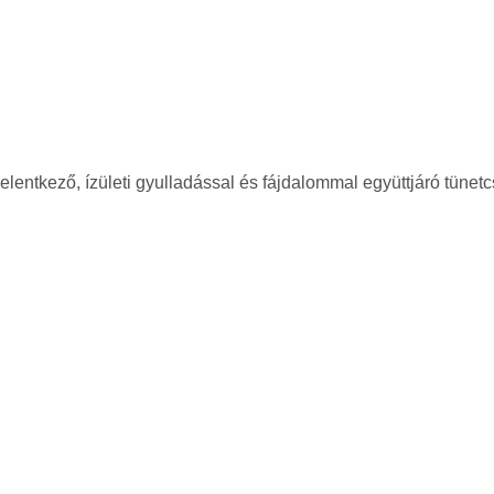
entkező, ízületi gyulladással és fájdalommal együttjáró tünetcs