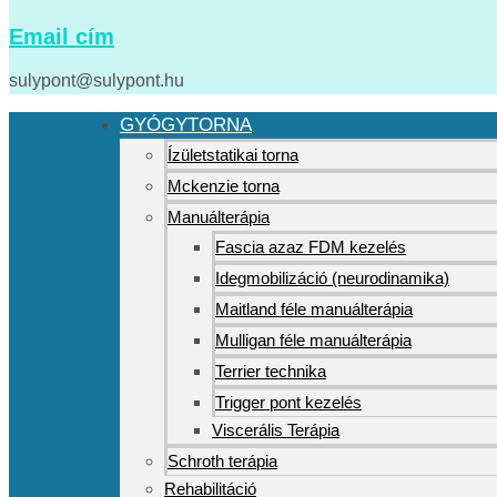
Email cím
sulypont@sulypont.hu
GYÓGYTORNA
Ízületstatikai torna
Mckenzie torna
Manuálterápia
Fascia azaz FDM kezelés
Idegmobilizáció (neurodinamika)
Maitland féle manuálterápia
Mulligan féle manuálterápia
Terrier technika
Trigger pont kezelés
Viscerális Terápia
Schroth terápia
Rehabilitáció