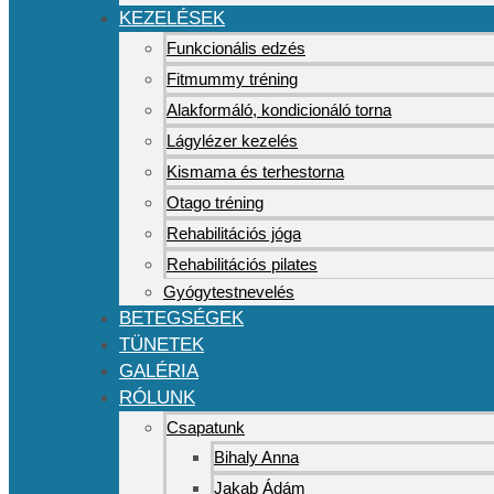
KEZELÉSEK
Funkcionális edzés
Fitmummy tréning
Alakformáló, kondicionáló torna
Lágylézer kezelés
Kismama és terhestorna
Otago tréning
Rehabilitációs jóga
Rehabilitációs pilates
Gyógytestnevelés
BETEGSÉGEK
TÜNETEK
GALÉRIA
RÓLUNK
Csapatunk
Bihaly Anna
Jakab Ádám