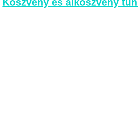
Köszvény és álköszvény tüne