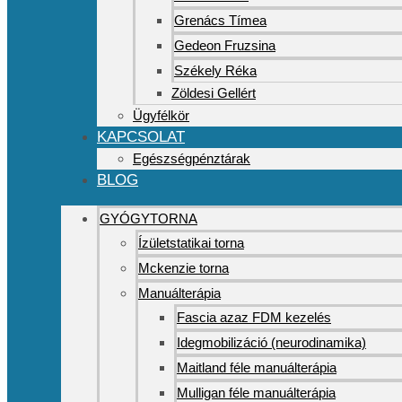
Grenács Tímea
Gedeon Fruzsina
Székely Réka
Zöldesi Gellért
Ügyfélkör
KAPCSOLAT
Egészségpénztárak
BLOG
GYÓGYTORNA
Ízületstatikai torna
Mckenzie torna
Manuálterápia
Fascia azaz FDM kezelés
Idegmobilizáció (neurodinamika)
Maitland féle manuálterápia
Mulligan féle manuálterápia