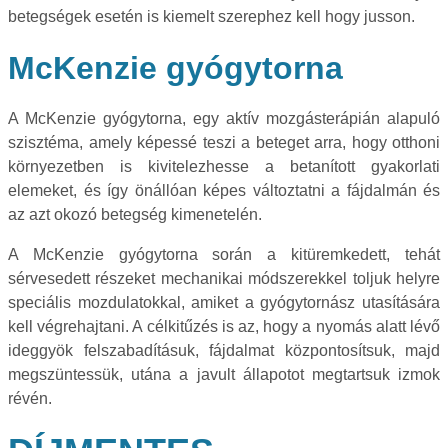
betegségek esetén is kiemelt szerephez kell hogy jusson.
McKenzie gyógytorna
A McKenzie gyógytorna, egy aktív mozgásterápián alapuló
szisztéma, amely képessé teszi a beteget arra, hogy otthoni
környezetben is kivitelezhesse a betanított gyakorlati
elemeket, és így önállóan képes változtatni a fájdalmán és
az azt okozó betegség kimenetelén.
A McKenzie gyógytorna során a kitüremkedett, tehát
sérvesedett részeket mechanikai módszerekkel toljuk helyre
speciális mozdulatokkal, amiket a gyógytornász utasítására
kell végrehajtani. A célkitűzés is az, hogy a nyomás alatt lévő
ideggyök felszabadításuk, fájdalmat központosítsuk, majd
megszüntessük, utána a javult állapotot megtartsuk izmok
révén.