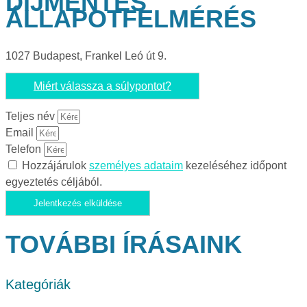
DÍJMENTES
ÁLLAPOTFELMÉRÉS
1027 Budapest, Frankel Leó út 9.
Miért válassza a súlypontot?
Teljes név
Email
Telefon
Hozzájárulok
személyes adataim
kezeléséhez időpont
egyeztetés céljából.
Jelentkezés elküldése
TOVÁBBI ÍRÁSAINK
Kategóriák