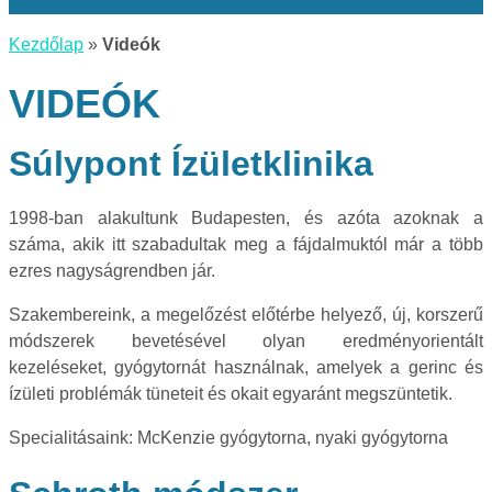
Kezdőlap
»
Videók
VIDEÓK
Súlypont Ízületklinika
1998-ban alakultunk Budapesten, és azóta azoknak a
száma, akik itt szabadultak meg a fájdalmuktól már a több
ezres nagyságrendben jár.
Szakembereink, a megelőzést előtérbe helyező, új, korszerű
módszerek bevetésével olyan eredményorientált
kezeléseket, gyógytornát használnak, amelyek a gerinc és
ízületi problémák tüneteit és okait egyaránt megszüntetik.
Specialitásaink: McKenzie gyógytorna, nyaki gyógytorna