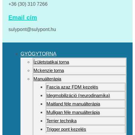
+36 (30) 310 7266
Email cím
sulypont@sulypont.hu
GYÓGYTORNA
Ízületstatikai torna
Mckenzie torna
Manuálterápia
Fascia azaz FDM kezelés
Idegmobilizáció (neurodinamika)
Maitland féle manuálterápia
Mulligan féle manuálterápia
Terrier technika
Trigger pont kezelés