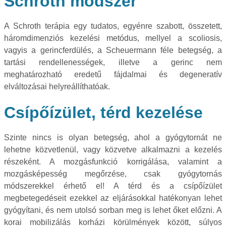
Schroth módszer
A Schroth terápia egy tudatos, egyénre szabott, összetett,
háromdimenziós kezelési metódus, mellyel a scoliosis,
vagyis a gerincferdülés, a Scheuermann féle betegség, a
tartási rendellenességek, illetve a gerinc nem
meghatározható eredetű fájdalmai és degeneratív
elváltozásai helyreállíthatóak.
Csípőízület, térd kezelése
Szinte nincs is olyan betegség, ahol a gyógytornát ne
lehetne közvetlenül, vagy közvetve alkalmazni a kezelés
részeként. A mozgásfunkció korrigálása, valamint a
mozgásképesség megőrzése, csak gyógytornás
módszerekkel érhető el! A térd és a csípőízület
megbetegedéseit ezekkel az eljárásokkal hatékonyan lehet
gyógyítani, és nem utolsó sorban meg is lehet őket előzni. A
korai mobilizálás korházi körülmények között, súlyos