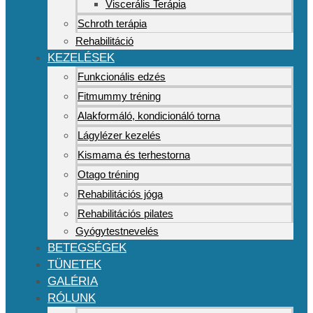
Viscerális Terápia
Schroth terápia
Rehabilitáció
KEZELÉSEK
Funkcionális edzés
Fitmummy tréning
Alakformáló, kondicionáló torna
Lágylézer kezelés
Kismama és terhestorna
Otago tréning
Rehabilitációs jóga
Rehabilitációs pilates
Gyógytestnevelés
BETEGSÉGEK
TÜNETEK
GALÉRIA
RÓLUNK