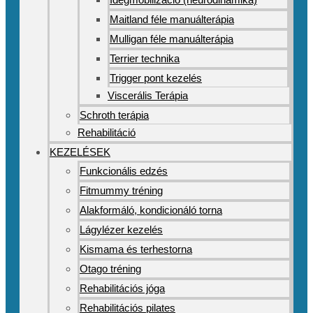
Maitland féle manuálterápia
Mulligan féle manuálterápia
Terrier technika
Trigger pont kezelés
Viscerális Terápia
Schroth terápia
Rehabilitáció
KEZELÉSEK
Funkcionális edzés
Fitmummy tréning
Alakformáló, kondicionáló torna
Lágylézer kezelés
Kismama és terhestorna
Otago tréning
Rehabilitációs jóga
Rehabilitációs pilates