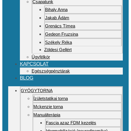
Csapatunk
Bihaly Anna
Jakab Ádám
Grenács Tímea
Gedeon Fruzsina
Székely Réka
Zöldesi Gellért
Ügyfélkör
KAPCSOLAT
Egészségpénztárak
BLOG
GYÓGYTORNA
Ízületstatikai torna
Mckenzie torna
Manuálterápia
Fascia azaz FDM kezelés
Idegmobilizáció (neurodinamika)