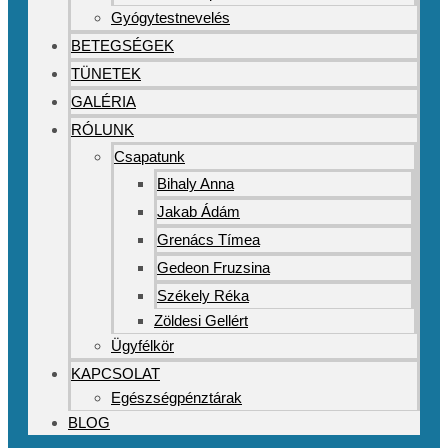
Gyógytestnevelés
BETEGSÉGEK
TÜNETEK
GALÉRIA
RÓLUNK
Csapatunk
Bihaly Anna
Jakab Ádám
Grenács Tímea
Gedeon Fruzsina
Székely Réka
Zöldesi Gellért
Ügyfélkör
KAPCSOLAT
Egészségpénztárak
BLOG