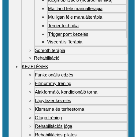
Maitland féle manuálterápia
Mulligan féle manuálterápia
Terrier technika
Trigger pont kezelés
Viscerális Terápia
Schroth terápia
Rehabilitáció
KEZELÉSEK
Funkcionális edzés
Fitmummy tréning
Alakformáló, kondicionáló torna
Lágylézer kezelés
Kismama és terhestorna
Otago tréning
Rehabilitációs jóga
Rehabilitációs pilates