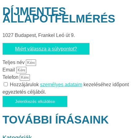
DÍJMENTES
ÁLLAPOTFELMÉRÉS
1027 Budapest, Frankel Leó út 9.
Miért válassza a súlypontot?
Teljes név
Email
Telefon
Hozzájárulok
személyes adataim
kezeléséhez időpont
egyeztetés céljából.
Jelentkezés elküldése
TOVÁBBI ÍRÁSAINK
Kategóriák