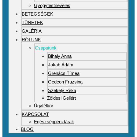
Gyógytestnevelés
BETEGSÉGEK
TÜNETEK
GALÉRIA
RÓLUNK
Csapatunk
Bihaly Anna
Jakab Ádám
Grenács Tímea
Gedeon Fruzsina
Székely Réka
Zöldesi Gellért
Ügyfélkör
KAPCSOLAT
Egészségpénztárak
BLOG