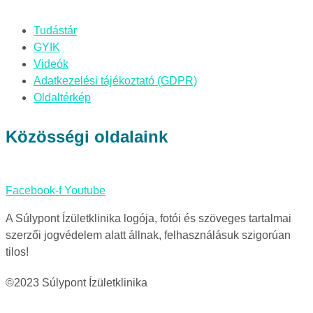
Tudástár
GYIK
Videók
Adatkezelési tájékoztató (GDPR)
Oldaltérkép
Közösségi oldalaink
Facebook-f
Youtube
A Súlypont Ízületklinika logója, fotói és szöveges tartalmai
szerzői jogvédelem alatt állnak, felhasználásuk szigorúan
tilos!
©2023 Súlypont Ízületklinika