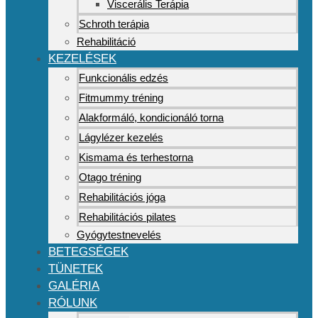
Viscerális Terápia
Schroth terápia
Rehabilitáció
KEZELÉSEK
Funkcionális edzés
Fitmummy tréning
Alakformáló, kondicionáló torna
Lágylézer kezelés
Kismama és terhestorna
Otago tréning
Rehabilitációs jóga
Rehabilitációs pilates
Gyógytestnevelés
BETEGSÉGEK
TÜNETEK
GALÉRIA
RÓLUNK