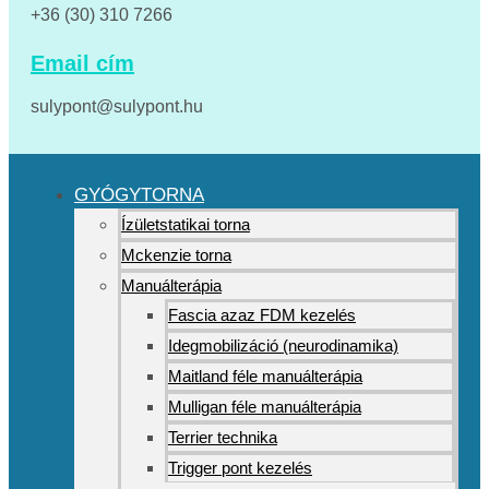
+36 (30) 310 7266
Email cím
sulypont@sulypont.hu
GYÓGYTORNA
Ízületstatikai torna
Mckenzie torna
Manuálterápia
Fascia azaz FDM kezelés
Idegmobilizáció (neurodinamika)
Maitland féle manuálterápia
Mulligan féle manuálterápia
Terrier technika
Trigger pont kezelés