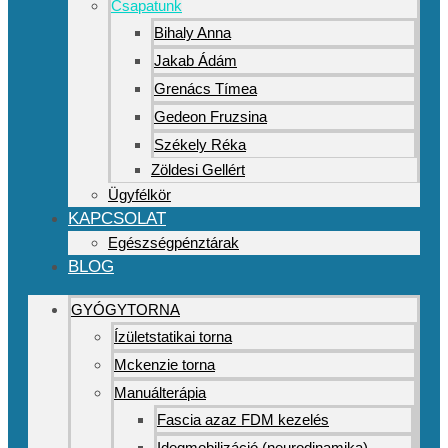
Csapatunk
Bihaly Anna
Jakab Ádám
Grenács Tímea
Gedeon Fruzsina
Székely Réka
Zöldesi Gellért
Ügyfélkör
KAPCSOLAT
Egészségpénztárak
BLOG
GYÓGYTORNA
Ízületstatikai torna
Mckenzie torna
Manuálterápia
Fascia azaz FDM kezelés
Idegmobilizáció (neurodinamika)