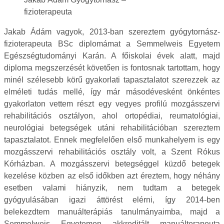
fizioterapeuta
Jakab Ádám vagyok, 2013-ban szereztem gyógytornász-
fizioterapeuta BSc diplomámat a Semmelweis Egyetem
Egészségtudományi Karán.
A főiskolai évek alatt, majd
diploma megszerzését követően is fontosnak tartottam, hogy
minél szélesebb körű gyakorlati tapasztalatot szerezzek az
elméleti tudás mellé, így már másodévesként önkéntes
gyakorlaton vettem részt egy vegyes profilú mozgásszervi
rehabilitációs osztályon, ahol ortopédiai, reumatológiai,
neurológiai betegségek utáni rehabilitációban szereztem
tapasztalatot. Ennek megfelelően első munkahelyem is egy
mozgásszervi rehabilitációs osztály volt, a Szent Rókus
Kórházban. A mozgásszervi betegséggel küzdő betegek
kezelése közben az első időkben azt éreztem, hogy néhány
esetben valami hiányzik, nem tudtam a betegek
gyógyulásában igazi áttörést elérni, így 2014-ben
belekezdtem manuálterápiás tanulmányaimba, majd a
Semmelweis Egyetemen akkreditált manuálterapeuta