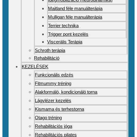
Maitland féle manuálterápia
Mulligan féle manuálterápia
Terrier technika
Trigger pont kezelés
Viscerális Terápia
Schroth terápia
Rehabilitáció
KEZELÉSEK
Funkcionális edzés
Fitmummy tréning
Alakformáló, kondicionáló torna
Lágylézer kezelés
Kismama és terhestorna
Otago tréning
Rehabilitációs jóga
Rehabilitációs pilates