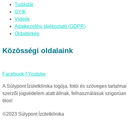
Tudástár
GYIK
Videók
Adatkezelési tájékoztató (GDPR)
Oldaltérkép
Közösségi oldalaink
Facebook-f
Youtube
A Súlypont Ízületklinika logója, fotói és szöveges tartalmai
szerzői jogvédelem alatt állnak, felhasználásuk szigorúan
tilos!
©2023 Súlypont Ízületklinika