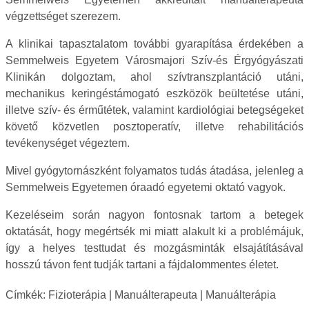
végzettséget szerezem.
A klinikai tapasztalatom további gyarapítása érdekében a
Semmelweis Egyetem Városmajori Szív-és Érgyógyászati
Klinikán dolgoztam, ahol szívtranszplantáció utáni,
mechanikus keringéstámogató eszközök beültetése utáni,
illetve szív- és érműtétek, valamint kardiológiai betegségeket
követő közvetlen posztoperatív, illetve rehabilitációs
tevékenységet végeztem.
Mivel gyógytornászként folyamatos tudás átadása, jelenleg a
Semmelweis Egyetemen óraadó egyetemi oktató vagyok.
Kezeléseim során nagyon fontosnak tartom a betegek
oktatását, hogy megértsék mi miatt alakult ki a problémájuk,
így a helyes testtudat és mozgásminták elsajátításával
hosszú távon fent tudják tartani a fájdalommentes életet.
Címkék:
Fizioterápia
|
Manuálterapeuta
|
Manuálterápia