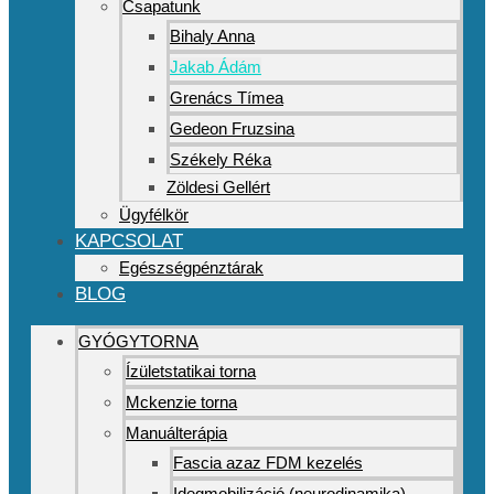
Csapatunk
Bihaly Anna
Jakab Ádám
Grenács Tímea
Gedeon Fruzsina
Székely Réka
Zöldesi Gellért
Ügyfélkör
KAPCSOLAT
Egészségpénztárak
BLOG
GYÓGYTORNA
Ízületstatikai torna
Mckenzie torna
Manuálterápia
Fascia azaz FDM kezelés
Idegmobilizáció (neurodinamika)