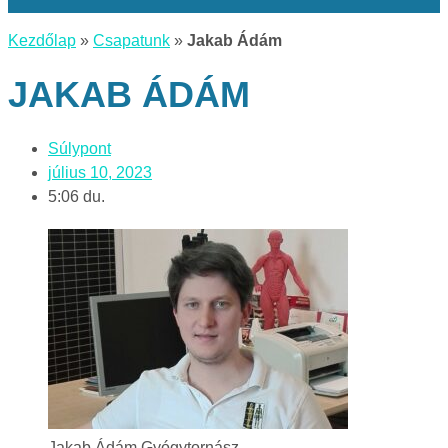
Kezdőlap
»
Csapatunk
»
Jakab Ádám
JAKAB ÁDÁM
Súlypont
július 10, 2023
5:06 du.
Jakab Ádám Gyógytornász –