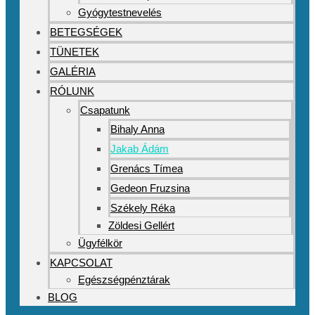
Gyógytestnevelés
BETEGSÉGEK
TÜNETEK
GALÉRIA
RÓLUNK
Csapatunk
Bihaly Anna
Jakab Ádám
Grenács Tímea
Gedeon Fruzsina
Székely Réka
Zöldesi Gellért
Ügyfélkör
KAPCSOLAT
Egészségpénztárak
BLOG