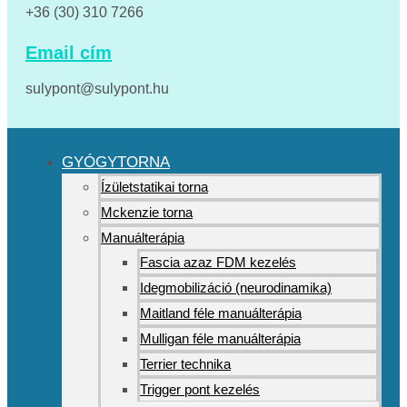
+36 (30) 310 7266
Email cím
sulypont@sulypont.hu
GYÓGYTORNA
Ízületstatikai torna
Mckenzie torna
Manuálterápia
Fascia azaz FDM kezelés
Idegmobilizáció (neurodinamika)
Maitland féle manuálterápia
Mulligan féle manuálterápia
Terrier technika
Trigger pont kezelés