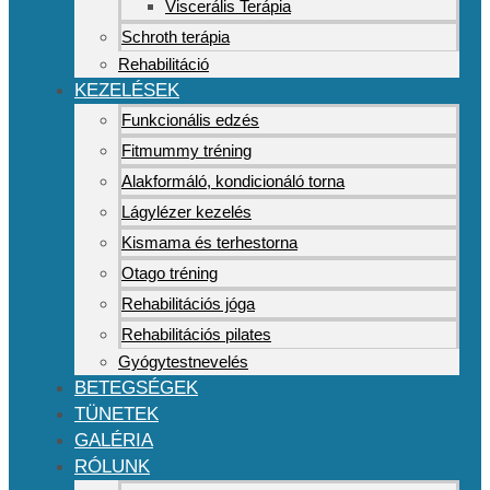
Viscerális Terápia
Schroth terápia
Rehabilitáció
KEZELÉSEK
Funkcionális edzés
Fitmummy tréning
Alakformáló, kondicionáló torna
Lágylézer kezelés
Kismama és terhestorna
Otago tréning
Rehabilitációs jóga
Rehabilitációs pilates
Gyógytestnevelés
BETEGSÉGEK
TÜNETEK
GALÉRIA
RÓLUNK