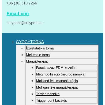
+36 (30) 310 7266
Email cím
sulypont@sulypont.hu
GYÓGYTORNA
Ízületstatikai torna
Mckenzie torna
Manuálterápia
Fascia azaz FDM kezelés
Idegmobilizáció (neurodinamika)
Maitland féle manuálterápia
Mulligan féle manuálterápia
Terrier technika
Trigger pont kezelés