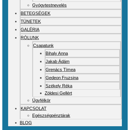
Gyógytestnevelés
BETEGSÉGEK
TÜNETEK
GALÉRIA
RÓLUNK
Csapatunk
Bihaly Anna
Jakab Ádám
Grenács Tímea
Gedeon Fruzsina
Székely Réka
Zöldesi Gellért
Ügyfélkör
KAPCSOLAT
Egészségpénztárak
BLOG