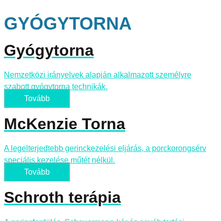
GYÓGYTORNA
Gyógytorna
Nemzetközi irányelvek alapján alkalmazott személyre
szabott gyógytorna technikák.
Tovább
McKenzie Torna
A legelterjedtebb gerinckezelési eljárás, a porckorongsérv
speciális kezelése műtét nélkül.
Tovább
Schroth terápia