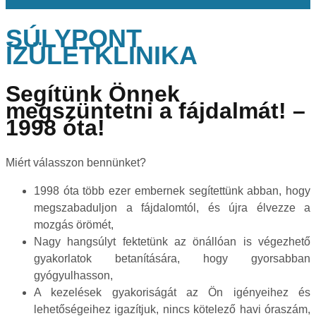
SÚLYPONT
ÍZÜLETKLINIKA
Segítünk Önnek
megszüntetni a fájdalmát! –
1998 óta!
Miért válasszon bennünket?
1998 óta több ezer embernek segítettünk abban, hogy
megszabaduljon a fájdalomtól, és újra élvezze a
mozgás örömét,
Nagy hangsúlyt fektetünk az önállóan is végezhető
gyakorlatok betanítására, hogy gyorsabban
gyógyulhasson,
A kezelések gyakoriságát az Ön igényeihez és
lehetőségeihez igazítjuk, nincs kötelező havi óraszám,