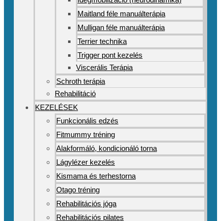
Maitland féle manuálterápia
Mulligan féle manuálterápia
Terrier technika
Trigger pont kezelés
Viscerális Terápia
Schroth terápia
Rehabilitáció
KEZELÉSEK
Funkcionális edzés
Fitmummy tréning
Alakformáló, kondicionáló torna
Lágylézer kezelés
Kismama és terhestorna
Otago tréning
Rehabilitációs jóga
Rehabilitációs pilates