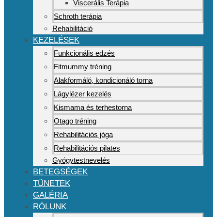
Viscerális Terápia
Schroth terápia
Rehabilitáció
KEZELÉSEK
Funkcionális edzés
Fitmummy tréning
Alakformáló, kondicionáló torna
Lágylézer kezelés
Kismama és terhestorna
Otago tréning
Rehabilitációs jóga
Rehabilitációs pilates
Gyógytestnevelés
BETEGSÉGEK
TÜNETEK
GALÉRIA
RÓLUNK