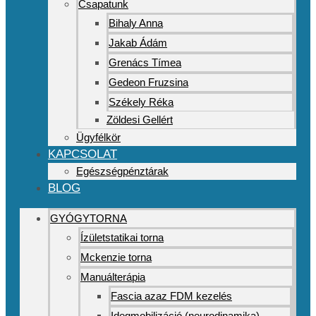
Csapatunk
Bihaly Anna
Jakab Ádám
Grenács Tímea
Gedeon Fruzsina
Székely Réka
Zöldesi Gellért
Ügyfélkör
KAPCSOLAT
Egészségpénztárak
BLOG
GYÓGYTORNA
Ízületstatikai torna
Mckenzie torna
Manuálterápia
Fascia azaz FDM kezelés
Idegmobilizáció (neurodinamika)