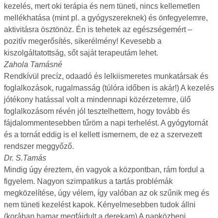
kezelés, mert oki terápia és nem tüneti, nincs kellemetlen
mellékhatása (mint pl. a gyógyszereknek) és önfegyelemre,
aktivitásra ösztönöz. Én is tehetek az egészségemért –
pozitív megerősítés, sikerélmény! Kevesebb a
kiszolgáltatottság, sőt saját terapeutám lehet.
Zahola Tamásné
Rendkívül precíz, odaadó és lelkiismeretes munkatársak és
foglalkozások, rugalmasság (túlóra időben is akár!) A kezelés
jótékony hatással volt a mindennapi közérzetemre, ülő
foglalkozásom révén jól tesztelhettem, hogy tovább és
fájdalommentesebben tűröm a napi terhelést. A gyógytornát
és a tornát eddig is el kellett ismernem, de ez a szervezett
rendszer meggyőző.
Dr. S.Tamás
Mindig úgy éreztem, én vagyok a központban, rám fordul a
figyelem. Nagyon szimpatikus a tartás problémák
megközelítése, úgy vélem, így valóban az ok szűnik meg és
nem tüneti kezelést kapok. Kényelmesebben tudok állni
(korában hamar megfájdult a derekam) A napközbeni