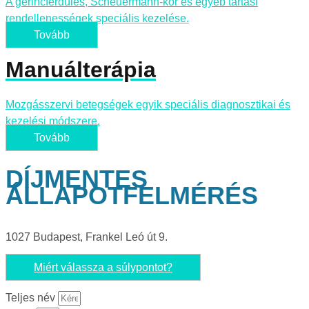
A gerincferdülés, Scheuermann-kór és egyéb tartási
rendellenességek speciális kezelése.
Tovább
Manuálterápia
Mozgásszervi betegségek egyik speciális diagnosztikai és
kezelési módszere.
Tovább
DÍJMENTES
ÁLLAPOTFELMÉRÉS
1027 Budapest, Frankel Leó út 9.
Miért válassza a súlypontot?
Teljes név