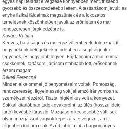
egyes napi feladat elvégzése könnyebben ment, frissebb
gyorsabb és összeszedettebb lettem. A testtartásom javult, az
enyhe fizikai fájdalmak megszüntek és a fokozatos
terhelésnek köszönhetően javult az erőnlétem és már
rendszeresen járok edzésre is.
Kovács Katalin
Kedves, barátságos és melegszívű emberek dolgoznak itt,
hogy nekünk betegeknek mindenben a segítségünkre
legyenek, és hogy jobb legyen. Fájdalmaim a minimumra
csökkentek, tartásom, járásom stabilabb lett, erősebbnek
érzem magam.
Békefi Ferencné
Minden alkalommal jó benyomásaim voltak. Pontosság,
rendszeresség, figyelmesség volt jellemző irányomban a
személyzet részéről. Tiszta, higiénikus volt a környezet.
Sokkal kitartóbban tudok gyakorolni, az ülés (hosszú ideig
tartó) kevésbé fárasztó. Mozgásom kecsesebbé vált, sok
olyan mozgássort vagyok képes újra elvégezni, amit
régebben tudtam csak. Azért jobb, mint a hagyományos