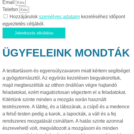
Email
Telefon
Hozzájárulok
személyes adataim
kezeléséhez időpont
egyeztetés céljából.
Jelentkezés elküldése
ÜGYFELEINK MONDTÁK
A testtartásom és egyensúlyzavarom miatt kértem segítséget
a gyógytornásztól. Az egyórás kezelésen begyakoroltuk,
majd megbeszéltük az otthon önállóan végre hajtandó
feladatokat, ezért magabiztosan végeztem el a feladatokat.
Kitértünk szinte minden a mozgás során használt
testrészemre. A lábfej, és a lábszárak, a csípő és a medence
a felső testen pedig a karok, a lapockák, a váll és a fej
rendszeres mozgatását csináltam. A hatás szinte azonnal
észrevehető volt, megváltozott a mozgásom és minden