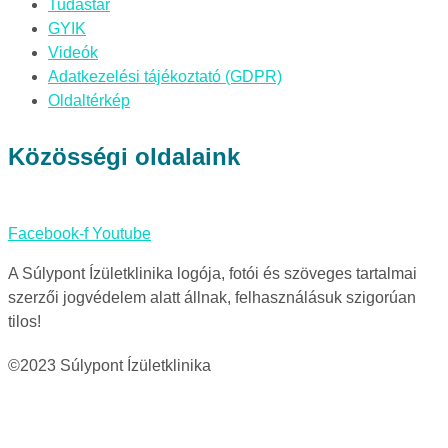
Tudástár
GYIK
Videók
Adatkezelési tájékoztató (GDPR)
Oldaltérkép
Közösségi oldalaink
Facebook-f
Youtube
A Súlypont Ízületklinika logója, fotói és szöveges tartalmai
szerzői jogvédelem alatt állnak, felhasználásuk szigorúan
tilos!
©2023 Súlypont Ízületklinika