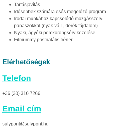
Tartásjavítás
Idősebbek számára esés megelőző program
Irodai munkához kapcsolódó mozgásszervi
panaszokkal (nyak-váll-, derék fájdalom)
Nyaki, ágyéki porckorongsérv kezelése
Fitmummy postnatális tréner
Elérhetőségek
Telefon
+36 (30) 310 7266
Email cím
sulypont@sulypont.hu