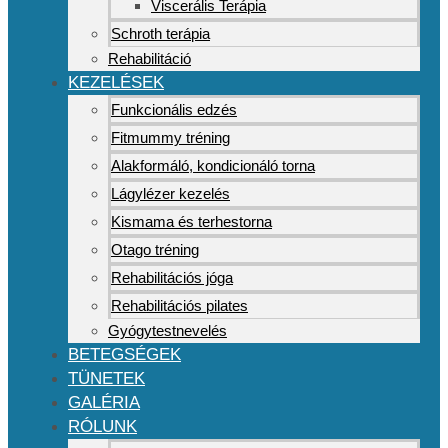
Viscerális Terápia
Schroth terápia
Rehabilitáció
KEZELÉSEK
Funkcionális edzés
Fitmummy tréning
Alakformáló, kondicionáló torna
Lágylézer kezelés
Kismama és terhestorna
Otago tréning
Rehabilitációs jóga
Rehabilitációs pilates
Gyógytestnevelés
BETEGSÉGEK
TÜNETEK
GALÉRIA
RÓLUNK