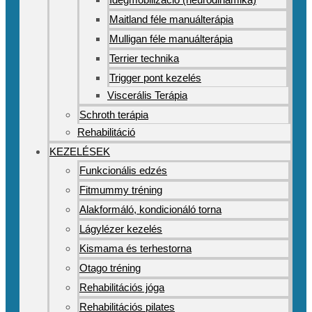
Maitland féle manuálterápia
Mulligan féle manuálterápia
Terrier technika
Trigger pont kezelés
Viscerális Terápia
Schroth terápia
Rehabilitáció
KEZELÉSEK
Funkcionális edzés
Fitmummy tréning
Alakformáló, kondicionáló torna
Lágylézer kezelés
Kismama és terhestorna
Otago tréning
Rehabilitációs jóga
Rehabilitációs pilates