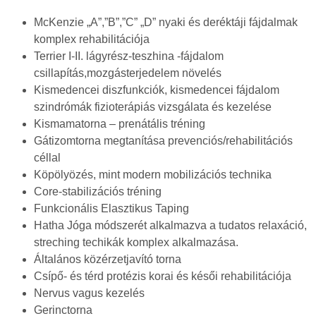
McKenzie „A”,”B”,”C” „D” nyaki és deréktáji fájdalmak
komplex rehabilitációja
Terrier I-II. lágyrész-teszhina -fájdalom
csillapítás,mozgásterjedelem növelés
Kismedencei diszfunkciók, kismedencei fájdalom
szindrómák fizioterápiás vizsgálata és kezelése
Kismamatorna – prenátális tréning
Gátizomtorna megtanítása prevenciós/rehabilitációs
céllal
Köpölyözés, mint modern mobilizációs technika
Core-stabilizációs tréning
Funkcionális Elasztikus Taping
Hatha Jóga módszerét alkalmazva a tudatos relaxáció,
streching techikák komplex alkalmazása.
Általános közérzetjavító torna
Csípő- és térd protézis korai és késői rehabilitációja
Nervus vagus kezelés
Gerinctorna