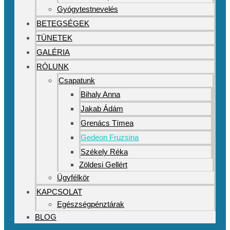
Gyógytestnevelés
BETEGSÉGEK
TÜNETEK
GALÉRIA
RÓLUNK
Csapatunk
Bihaly Anna
Jakab Ádám
Grenács Tímea
Gedeon Fruzsina
Székely Réka
Zöldesi Gellért
Ügyfélkör
KAPCSOLAT
Egészségpénztárak
BLOG