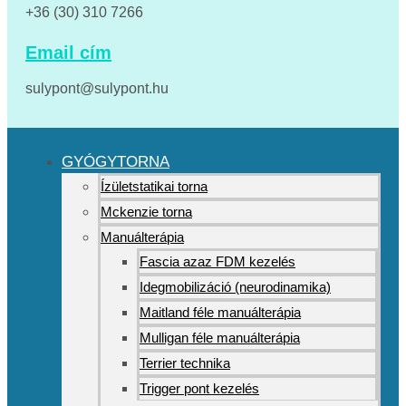
+36 (30) 310 7266
Email cím
sulypont@sulypont.hu
GYÓGYTORNA
Ízületstatikai torna
Mckenzie torna
Manuálterápia
Fascia azaz FDM kezelés
Idegmobilizáció (neurodinamika)
Maitland féle manuálterápia
Mulligan féle manuálterápia
Terrier technika
Trigger pont kezelés