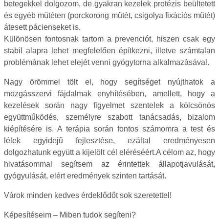
betegekkel dolgozom, de gyakran kezelek protézis beültetett
és egyéb műtéten (porckorong műtét, csigolya fixációs műtét)
átesett pácienseket is.
Különösen fontosnak tartom a prevenciót, hiszen csak egy
stabil alapra lehet megfelelően építkezni, illetve számtalan
problémának lehet elejét venni gyógytorna alkalmazásával.
Nagy örömmel tölt el, hogy segítséget nyújthatok a
mozgásszervi fájdalmak enyhítésében, amellett, hogy a
kezelések során nagy figyelmet szentelek a kölcsönös
együttműködés, személyre szabott tanácsadás, bizalom
kiépítésére is. A terápia során fontos számomra a test és
lélek egyidejű fejlesztése, ezáltal eredményesen
dolgozhatunk együtt a kijelölt cél eléréséért.A célom az, hogy
hivatásommal segítsem az érintettek állapotjavulását,
gyógyulását, elért eredmények szinten tartását.
Várok minden kedves érdeklődőt sok szeretettel!
Képesítéseim – Miben tudok segíteni?