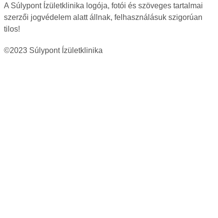
A Súlypont Ízületklinika logója, fotói és szöveges tartalmai
szerzői jogvédelem alatt állnak, felhasználásuk szigorúan
tilos!
©2023 Súlypont Ízületklinika