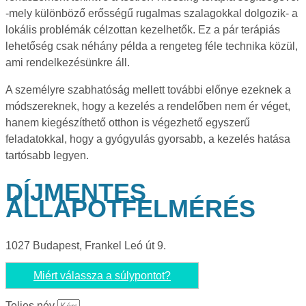
-mely különböző erősségű rugalmas szalagokkal dolgozik- a
lokális problémák célzottan kezelhetők. Ez a pár terápiás
lehetőség csak néhány példa a rengeteg féle technika közül,
ami rendelkezésünkre áll.
A személyre szabhatóság mellett további előnye ezeknek a
módszereknek, hogy a kezelés a rendelőben nem ér véget,
hanem kiegészíthető otthon is végezhető egyszerű
feladatokkal, hogy a gyógyulás gyorsabb, a kezelés hatása
tartósabb legyen.
DÍJMENTES
ÁLLAPOTFELMÉRÉS
1027 Budapest, Frankel Leó út 9.
Miért válassza a súlypontot?
Teljes név