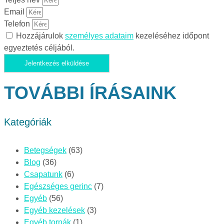
Email
Telefon
Hozzájárulok
személyes adataim
kezeléséhez időpont
egyeztetés céljából.
Jelentkezés elküldése
TOVÁBBI ÍRÁSAINK
Kategóriák
Betegségek
(63)
Blog
(36)
Csapatunk
(6)
Egészséges gerinc
(7)
Egyéb
(56)
Egyéb kezelések
(3)
Egyéb tornák
(1)