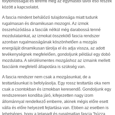
folytonosságát és teremti meg az egymástól távol eső részek
között a kapcsolatot.
A fascia mindent behálózó tulajdonsága miatt tudunk
rugalmasan és dinamikusan mozogni. Az izmok
összehúzódása a fasciák nélkül még darabossá tenné
mozdulatainkat, az izmokat összekötő fascia rendszer
azonban rugalmasságának köszönhetően a mozgás
energiáját dinamikusan tárolja el és adja vissza, az adott
tevékenységnek megfelelően, gondoljunk például egy dobó
mozdulatra. A sérülésmentes mozgáshoz az izmaink mellett
fasciáink megfelelő állapotára is szükség van.
A fascia rendszer nem csak a mozgásunkat, de a
testtartásunkat is befolyásolja. Egy rossz testtartás oka nem
csak a csontokban és izmokban keresendő. Gondoljunk egy
rendszeresen kondiba járó, kifejezetten nagy izom
állománnyal rendelkező emberre, akinek mégis előre esett
válla és előre helyezett fejtartása van. Ebben az esetben is
lehetséges, hogy a letapadt és rugalmatlan fascia “húzza