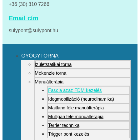
+36 (30) 310 7266
Email cím
sulypont@sulypont.hu
GYÓGYTORNA
Ízületstatikai torna
Mckenzie torna
Manuálterápia
Fascia azaz FDM kezelés
Idegmobilizáció (neurodinamika)
Maitland féle manuálterápia
Mulligan féle manuálterápia
Terrier technika
Trigger pont kezelés