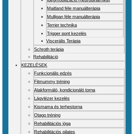
Maitland féle manuálterápia
Mulligan féle manuálterápia
Terrier technika
Trigger pont kezelés
Viscerális Terápia
Schroth terápia
Rehabilitáció
KEZELÉSEK
Funkcionális edzés
Fitmummy tréning
Alakformáló, kondicionáló torna
Lágylézer kezelés
Kismama és terhestorna
Otago tréning
Rehabilitációs jóga
Rehabilitációs pilates