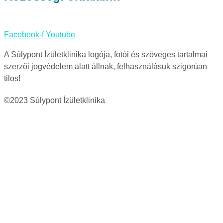
Facebook-f
Youtube
A Súlypont Ízületklinika logója, fotói és szöveges tartalmai
szerzői jogvédelem alatt állnak, felhasználásuk szigorúan
tilos!
©2023 Súlypont Ízületklinika