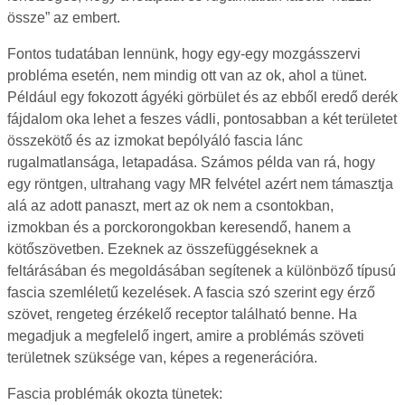
össze” az embert.
Fontos tudatában lennünk, hogy egy-egy mozgásszervi
probléma esetén, nem mindig ott van az ok, ahol a tünet.
Például egy fokozott ágyéki görbület és az ebből eredő derék
fájdalom oka lehet a feszes vádli, pontosabban a két területet
összekötő és az izmokat bepólyáló fascia lánc
rugalmatlansága, letapadása. Számos példa van rá, hogy
egy röntgen, ultrahang vagy MR felvétel azért nem támasztja
alá az adott panaszt, mert az ok nem a csontokban,
izmokban és a porckorongokban keresendő, hanem a
kötőszövetben. Ezeknek az összefüggéseknek a
feltárásában és megoldásában segítenek a különböző típusú
fascia szemléletű kezelések. A fascia szó szerint egy érző
szövet, rengeteg érzékelő receptor található benne. Ha
megadjuk a megfelelő ingert, amire a problémás szöveti
területnek szüksége van, képes a regenerációra.
Fascia problémák okozta tünetek: