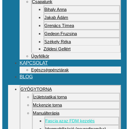
Csapatunk
Bihaly Anna
Jakab Ádám
Grenács Tímea
Gedeon Fruzsina
Székely Réka
Zöldesi Gellért
Ügyfélkör
KAPCSOLAT
Egészségpénztárak
BLOG
GYÓGYTORNA
Ízületstatikai torna
Mckenzie torna
Manuálterápia
Fascia azaz FDM kezelés
Idegmobilizáció (neurodinamika)