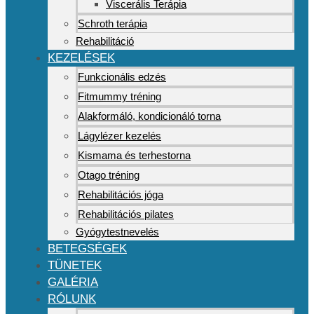
Viscerális Terápia
Schroth terápia
Rehabilitáció
KEZELÉSEK
Funkcionális edzés
Fitmummy tréning
Alakformáló, kondicionáló torna
Lágylézer kezelés
Kismama és terhestorna
Otago tréning
Rehabilitációs jóga
Rehabilitációs pilates
Gyógytestnevelés
BETEGSÉGEK
TÜNETEK
GALÉRIA
RÓLUNK