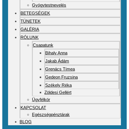
Gyógytestnevelés
BETEGSÉGEK
TÜNETEK
GALÉRIA
RÓLUNK
Csapatunk
Bihaly Anna
Jakab Ádám
Grenács Tímea
Gedeon Fruzsina
Székely Réka
Zöldesi Gellért
Ügyfélkör
KAPCSOLAT
Egészségpénztárak
BLOG