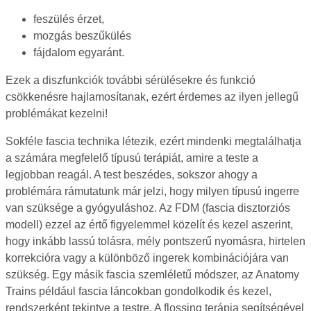
feszülés érzet,
mozgás beszűkülés
fájdalom egyaránt.
Ezek a diszfunkciók további sérülésekre és funkció
csökkenésre hajlamosítanak, ezért érdemes az ilyen jellegű
problémákat kezelni!
Sokféle fascia technika létezik, ezért mindenki megtalálhatja
a számára megfelelő típusú terápiát, amire a teste a
legjobban reagál. A test beszédes, sokszor ahogy a
problémára rámutatunk már jelzi, hogy milyen típusú ingerre
van szüksége a gyógyuláshoz. Az FDM (fascia disztorziós
modell) ezzel az értő figyelemmel közelít és kezel aszerint,
hogy inkább lassú tolásra, mély pontszerű nyomásra, hirtelen
korrekcióra vagy a különböző ingerek kombinációjára van
szükség. Egy másik fascia szemléletű módszer, az Anatomy
Trains például fascia láncokban gondolkodik és kezel,
rendszerként tekintve a testre. A flossing terápia segítségével