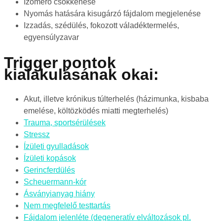
Izomerő csökkenése
Nyomás hatására kisugárzó fájdalom megjelenése
Izzadás, szédülés, fokozott váladéktermelés,
egyensúlyzavar
Trigger pontok
kialakulásának okai:
Akut, illetve krónikus túlterhelés (házimunka, kisbaba
emelése, költözködés miatti megterhelés)
Trauma, sportsérülések
Stressz
Ízületi gyulladások
Ízületi kopások
Gerincferdülés
Scheuermann-kór
Ásványianyag hiány
Nem megfelelő testtartás
Fájdalom jelenléte (degeneratív elváltozások pl.