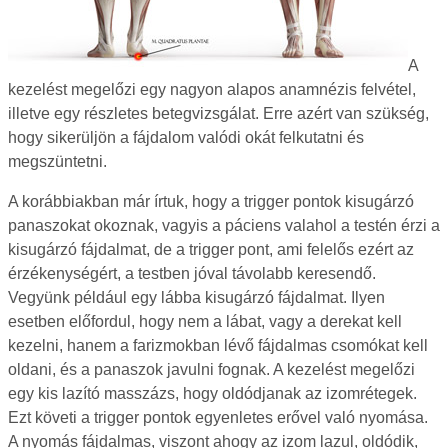
A
kezelést megelőzi egy nagyon alapos anamnézis felvétel,
illetve egy részletes betegvizsgálat. Erre azért van szükség,
hogy sikerüljön a fájdalom valódi okát felkutatni és
megszüntetni.
A korábbiakban már írtuk, hogy a trigger pontok kisugárzó
panaszokat okoznak, vagyis a páciens valahol a testén érzi a
kisugárzó fájdalmat, de a trigger pont, ami felelős ezért az
érzékenységért, a testben jóval távolabb keresendő.
Vegyünk például egy lábba kisugárzó fájdalmat. Ilyen
esetben előfordul, hogy nem a lábat, vagy a derekat kell
kezelni, hanem a farizmokban lévő fájdalmas csomókat kell
oldani, és a panaszok javulni fognak. A kezelést megelőzi
egy kis lazító masszázs, hogy oldódjanak az izomrétegek.
Ezt követi a trigger pontok egyenletes erővel való nyomása.
A nyomás fájdalmas, viszont ahogy az izom lazul, oldódik,