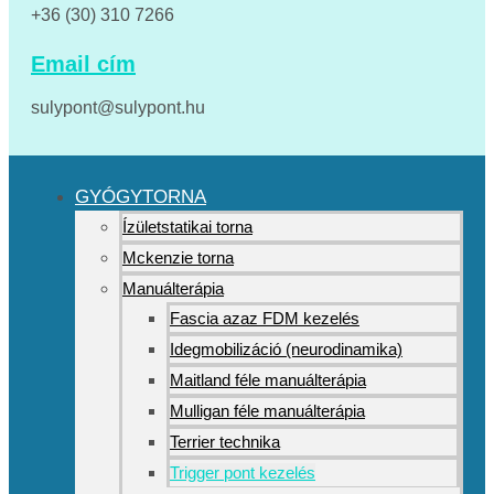
+36 (30) 310 7266
Email cím
sulypont@sulypont.hu
GYÓGYTORNA
Ízületstatikai torna
Mckenzie torna
Manuálterápia
Fascia azaz FDM kezelés
Idegmobilizáció (neurodinamika)
Maitland féle manuálterápia
Mulligan féle manuálterápia
Terrier technika
Trigger pont kezelés