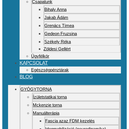
Csapatunk
Bihaly Anna
Jakab Ádám
Grenács Tímea
Gedeon Fruzsina
Székely Réka
Zöldesi Gellért
Ügyfélkör
KAPCSOLAT
Egészségpénztárak
BLOG
GYÓGYTORNA
Ízületstatikai torna
Mckenzie torna
Manuálterápia
Fascia azaz FDM kezelés
Idegmobilizáció (neurodinamika)