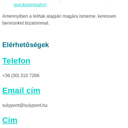
porckorongsérv)
Amennyiben a leírtak alapján magára ismerne, keressen
bennünket bizalommal.
Elérhetőségek
Telefon
+36 (30) 310 7266
Email cím
sulypont@sulypont.hu
Cím