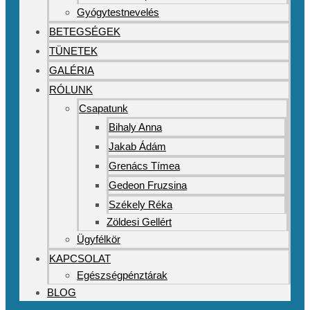
Gyógytestnevelés
BETEGSÉGEK
TÜNETEK
GALÉRIA
RÓLUNK
Csapatunk
Bihaly Anna
Jakab Ádám
Grenács Tímea
Gedeon Fruzsina
Székely Réka
Zöldesi Gellért
Ügyfélkör
KAPCSOLAT
Egészségpénztárak
BLOG