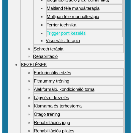
Maitland féle manuálterápia
Mulligan féle manuálterápia
Terrier technika
Trigger pont kezelés
Viscerális Terápia
Schroth terápia
Rehabilitáció
KEZELÉSEK
Funkcionális edzés
Fitmummy tréning
Alakformáló, kondicionáló torna
Lágylézer kezelés
Kismama és terhestorna
Otago tréning
Rehabilitációs jóga
Rehabilitációs pilates