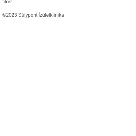
tilos!
©2023 Súlypont Ízületklinika