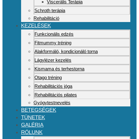
Viscerális Terápia
Schroth terápia
Rehabilitáció
KEZELÉSEK
Funkcionális edzés
Fitmummy tréning
Alakformáló, kondicionáló torna
Lágylézer kezelés
Kismama és terhestorna
Otago tréning
Rehabilitációs jóga
Rehabilitációs pilates
Gyógytestnevelés
BETEGSÉGEK
TÜNETEK
GALÉRIA
RÓLUNK