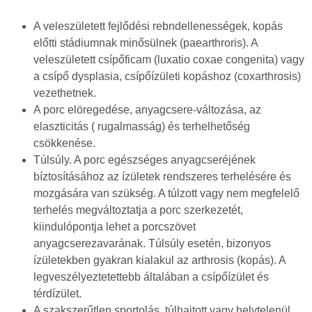
A veleszületett fejlődési rebndellenességek, kopás
előtti stádiumnak minősülnek (paearthroris). A
veleszületett csípőficam (luxatio coxae congenita) vagy
a csípő dysplasia, csípőízületi kopáshoz (coxarthrosis)
vezethetnek.
A porc elöregedése, anyagcsere-változása, az
elaszticitás ( rugalmasság) és terhelhetőség
csökkenése.
Túlsúly. A porc egészséges anyagcseréjének
bíztosításához az ízületek rendszeres terhelésére és
mozgására van szükség. A túlzott vagy nem megfelelő
terhelés megváltoztatja a porc szerkezetét,
kiindulópontja lehet a porcszövet
anyagcserezavarának. Túlsúly esetén, bizonyos
ízületekben gyakran kialakul az arthrosis (kopás). A
legveszélyeztetettebb általában a csípőízület és
térdízület.
A szakszerűtlen sportolás, túlhajtott vagy helytelenül