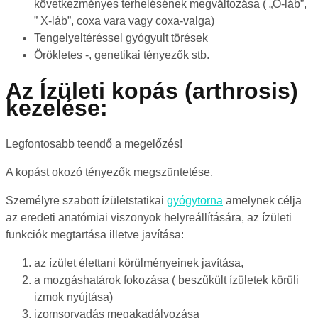
következményes terhelésének megváltozása ( „O-láb”,
” X-láb”, coxa vara vagy coxa-valga)
Tengelyeltéréssel gyógyult törések
Örökletes -, genetikai tényezők stb.
Az Ízületi kopás (arthrosis)
kezelése:
Legfontosabb teendő a megelőzés!
A kopást okozó tényezők megszüntetése.
Személyre szabott ízületstatikai
gyógytorna
amelynek célja
az eredeti anatómiai viszonyok helyreállítására, az ízületi
funkciók megtartása illetve javítása:
az ízület élettani körülményeinek javítása,
a mozgáshatárok fokozása ( beszűkült ízületek körüli
izmok nyújtása)
izomsorvadás megakadályozása