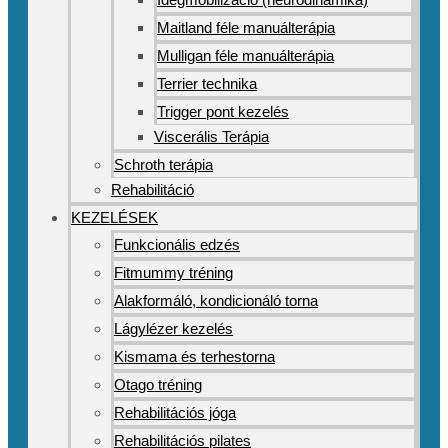
Maitland féle manuálterápia
Mulligan féle manuálterápia
Terrier technika
Trigger pont kezelés
Viscerális Terápia
Schroth terápia
Rehabilitáció
KEZELÉSEK
Funkcionális edzés
Fitmummy tréning
Alakformáló, kondicionáló torna
Lágylézer kezelés
Kismama és terhestorna
Otago tréning
Rehabilitációs jóga
Rehabilitációs pilates