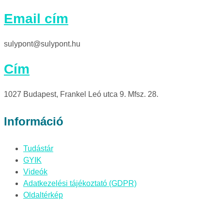
Email cím
sulypont@sulypont.hu
Cím
1027 Budapest, Frankel Leó utca 9. Mfsz. 28.
Információ
Tudástár
GYIK
Videók
Adatkezelési tájékoztató (GDPR)
Oldaltérkép