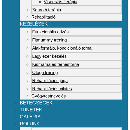
Viscerális Terápia
Schroth terápia
Rehabilitáció
KEZELÉSEK
Funkcionális edzés
Fitmummy tréning
Alakformáló, kondicionáló torna
Lágylézer kezelés
Kismama és terhestorna
Otago tréning
Rehabilitációs jóga
Rehabilitációs pilates
Gyógytestnevelés
BETEGSÉGEK
TÜNETEK
GALÉRIA
RÓLUNK