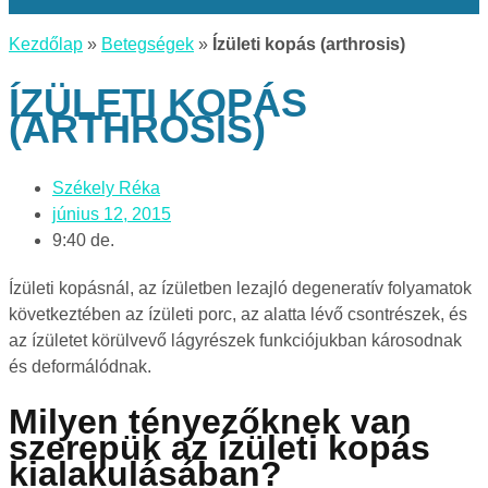
Kezdőlap
»
Betegségek
»
Ízületi kopás (arthrosis)
ÍZÜLETI KOPÁS
(ARTHROSIS)
Székely Réka
június 12, 2015
9:40 de.
Ízületi kopásnál, az ízületben lezajló degeneratív folyamatok
következtében az ízületi porc, az alatta lévő csontrészek, és
az ízületet körülvevő lágyrészek funkciójukban károsodnak
és deformálódnak.
Milyen tényezőknek van
szerepük az ízületi kopás
kialakulásában?