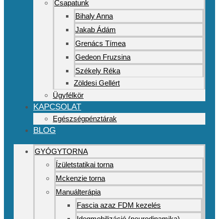
Csapatunk
Bihaly Anna
Jakab Ádám
Grenács Tímea
Gedeon Fruzsina
Székely Réka
Zöldesi Gellért
Ügyfélkör
KAPCSOLAT
Egészségpénztárak
BLOG
GYÓGYTORNA
Ízületstatikai torna
Mckenzie torna
Manuálterápia
Fascia azaz FDM kezelés
Idegmobilizáció (neurodinamika)