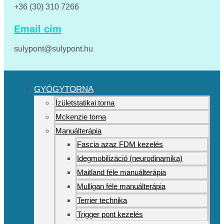
+36 (30) 310 7266
Email cím
sulypont@sulypont.hu
GYÓGYTORNA
Ízületstatikai torna
Mckenzie torna
Manuálterápia
Fascia azaz FDM kezelés
Idegmobilizáció (neurodinamika)
Maitland féle manuálterápia
Mulligan féle manuálterápia
Terrier technika
Trigger pont kezelés