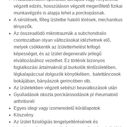
végzett edzés, hosszútávon végzett megerőltető fizikai
munkavégzés is alapja lehet a porckopásnak.
A sérülések, főleg ízületbe hatoló törések, mechanikus
tényezők.
Az összeadódó mikrotraumák a subchondralis
csontozatban olyan változásokat idézhetnek elő,
melyek csökkentik az ízületterhelést felfogó
képességet, és az ízület degeneratív jellegű
elváltozásához vezethet. Ez történik bizonyos
foglalkozási ártalmaknál pl.burkolók térdízületében,
légkalapáccsal dolgozók könyökében, balettáncosok
bokájában, bányászok gerincében stb.
Az ízületekben végzett sebészi beavatkozások után
Gyulladások okozta porckárosodások pl rheumatoid
arthritisnél
Egyes idegi vagy izomeredetű kórállapotok
Köszvény
Az ízület fiziológiás tengelyeltérésének és