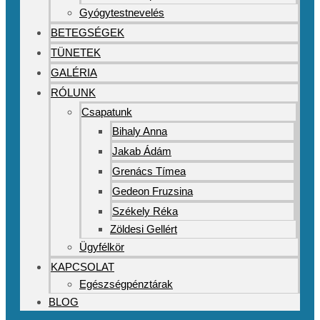
Gyógytestnevelés
BETEGSÉGEK
TÜNETEK
GALÉRIA
RÓLUNK
Csapatunk
Bihaly Anna
Jakab Ádám
Grenács Tímea
Gedeon Fruzsina
Székely Réka
Zöldesi Gellért
Ügyfélkör
KAPCSOLAT
Egészségpénztárak
BLOG