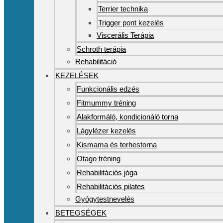
Terrier technika
Trigger pont kezelés
Viscerális Terápia
Schroth terápia
Rehabilitáció
KEZELÉSEK
Funkcionális edzés
Fitmummy tréning
Alakformáló, kondicionáló torna
Lágylézer kezelés
Kismama és terhestorna
Otago tréning
Rehabilitációs jóga
Rehabilitációs pilates
Gyógytestnevelés
BETEGSÉGEK