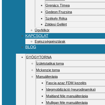
Grenács Tímea
Gedeon Fruzsina
Székely Réka
Zöldesi Gellért
Ügyfélkör
KAPCSOLAT
Egészségpénztárak
BLOG
GYÓGYTORNA
Ízületstatikai torna
Mckenzie torna
Manuálterápia
Fascia azaz FDM kezelés
Idegmobilizáció (neurodinamika)
Maitland féle manuálterápia
Mulligan féle manuálterápia