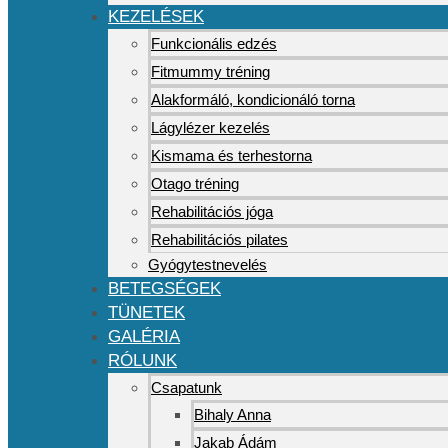
KEZELÉSEK
Funkcionális edzés
Fitmummy tréning
Alakformáló, kondicionáló torna
Lágylézer kezelés
Kismama és terhestorna
Otago tréning
Rehabilitációs jóga
Rehabilitációs pilates
Gyógytestnevelés
BETEGSÉGEK
TÜNETEK
GALÉRIA
RÓLUNK
Csapatunk
Bihaly Anna
Jakab Ádám