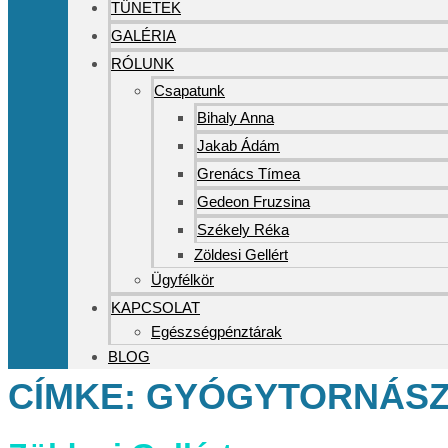
TÜNETEK
GALÉRIA
RÓLUNK
Csapatunk
Bihaly Anna
Jakab Ádám
Grenács Tímea
Gedeon Fruzsina
Székely Réka
Zöldesi Gellért
Ügyfélkör
KAPCSOLAT
Egészségpénztárak
BLOG
CÍMKE:
GYÓGYTORNÁSZ-