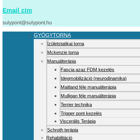
Email cím
sulypont@sulypont.hu
GYÓGYTORNA
Ízületstatikai torna
Mckenzie torna
Manuálterápia
Fascia azaz FDM kezelés
Idegmobilizáció (neurodinamika)
Maitland féle manuálterápia
Mulligan féle manuálterápia
Terrier technika
Trigger pont kezelés
Viscerális Terápia
Schroth terápia
Rehabilitáció