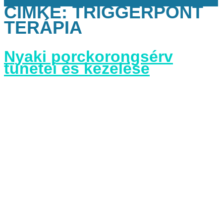
CÍMKE:
TRIGGERPONT
TERÁPIA
Nyaki porckorongsérv
tünetei és kezelése