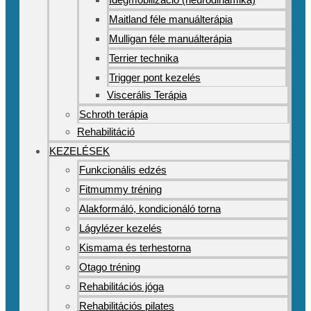
Maitland féle manuálterápia
Mulligan féle manuálterápia
Terrier technika
Trigger pont kezelés
Viscerális Terápia
Schroth terápia
Rehabilitáció
KEZELÉSEK
Funkcionális edzés
Fitmummy tréning
Alakformáló, kondicionáló torna
Lágylézer kezelés
Kismama és terhestorna
Otago tréning
Rehabilitációs jóga
Rehabilitációs pilates