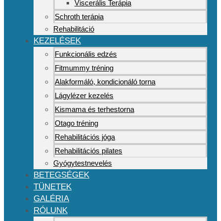
Viscerális Terápia
Schroth terápia
Rehabilitáció
KEZELÉSEK
Funkcionális edzés
Fitmummy tréning
Alakformáló, kondicionáló torna
Lágylézer kezelés
Kismama és terhestorna
Otago tréning
Rehabilitációs jóga
Rehabilitációs pilates
Gyógytestnevelés
BETEGSÉGEK
TÜNETEK
GALÉRIA
RÓLUNK