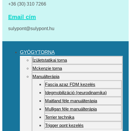
+36 (30) 310 7266
Email cím
sulypont@sulypont.hu
GYÓGYTORNA
Ízületstatikai torna
Mckenzie torna
Manuálterápia
Fascia azaz FDM kezelés
Idegmobilizáció (neurodinamika)
Maitland féle manuálterápia
Mulligan féle manuálterápia
Terrier technika
Trigger pont kezelés