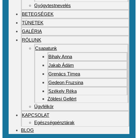
Gyógytestnevelés
BETEGSÉGEK
TÜNETEK
GALÉRIA
RÓLUNK
Csapatunk
Bihaly Anna
Jakab Ádám
Grenács Tímea
Gedeon Fruzsina
Székely Réka
Zöldesi Gellért
Ügyfélkör
KAPCSOLAT
Egészségpénztárak
BLOG