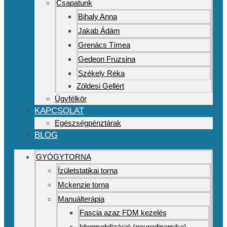
Csapatunk
Bihaly Anna
Jakab Ádám
Grenács Tímea
Gedeon Fruzsina
Székely Réka
Zöldesi Gellért
Ügyfélkör
KAPCSOLAT
Egészségpénztárak
BLOG
GYÓGYTORNA
Ízületstatikai torna
Mckenzie torna
Manuálterápia
Fascia azaz FDM kezelés
Idegmobilizáció (neurodinamika)