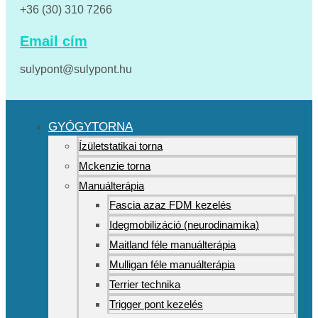
+36 (30) 310 7266
Email cím
sulypont@sulypont.hu
GYÓGYTORNA
Ízületstatikai torna
Mckenzie torna
Manuálterápia
Fascia azaz FDM kezelés
Idegmobilizáció (neurodinamika)
Maitland féle manuálterápia
Mulligan féle manuálterápia
Terrier technika
Trigger pont kezelés