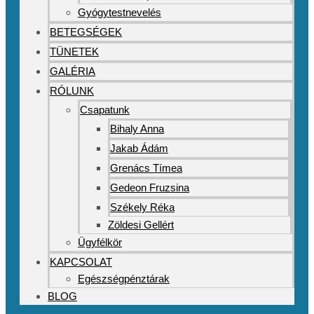
Gyógytestnevelés
BETEGSÉGEK
TÜNETEK
GALÉRIA
RÓLUNK
Csapatunk
Bihaly Anna
Jakab Ádám
Grenács Tímea
Gedeon Fruzsina
Székely Réka
Zöldesi Gellért
Ügyfélkör
KAPCSOLAT
Egészségpénztárak
BLOG