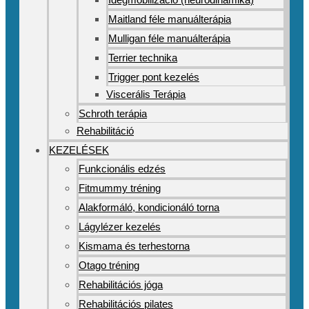
Maitland féle manuálterápia
Mulligan féle manuálterápia
Terrier technika
Trigger pont kezelés
Viscerális Terápia
Schroth terápia
Rehabilitáció
KEZELÉSEK
Funkcionális edzés
Fitmummy tréning
Alakformáló, kondicionáló torna
Lágylézer kezelés
Kismama és terhestorna
Otago tréning
Rehabilitációs jóga
Rehabilitációs pilates