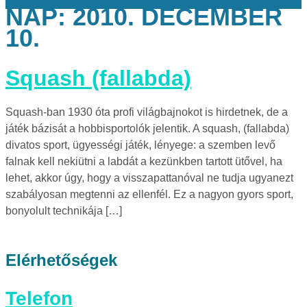
NAP:
2010. DECEMBER
10.
Squash (fallabda)
Squash-ban 1930 óta profi világbajnokot is hirdetnek, de a
játék bázisát a hobbisportolók jelentik. A squash, (fallabda)
divatos sport, ügyességi játék, lényege: a szemben levő
falnak kell nekiütni a labdát a kezünkben tartott ütővel, ha
lehet, akkor úgy, hogy a visszapattanóval ne tudja ugyanezt
szabályosan megtenni az ellenfél. Ez a nagyon gyors sport,
bonyolult technikája […]
Elérhetőségek
Telefon