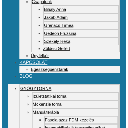
Csapatunk
Bihaly Anna
Jakab Ádám
Grenács Tímea
Gedeon Fruzsina
Székely Réka
Zöldesi Gellért
Ügyfélkör
KAPCSOLAT
Egészségpénztárak
BLOG
GYÓGYTORNA
Ízületstatikai torna
Mckenzie torna
Manuálterápia
Fascia azaz FDM kezelés
Idegmobilizáció (neurodinamika)