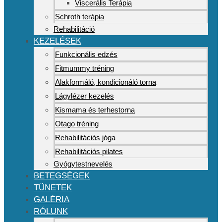
Viscerális Terápia
Schroth terápia
Rehabilitáció
KEZELÉSEK
Funkcionális edzés
Fitmummy tréning
Alakformáló, kondicionáló torna
Lágylézer kezelés
Kismama és terhestorna
Otago tréning
Rehabilitációs jóga
Rehabilitációs pilates
Gyógytestnevelés
BETEGSÉGEK
TÜNETEK
GALÉRIA
RÓLUNK