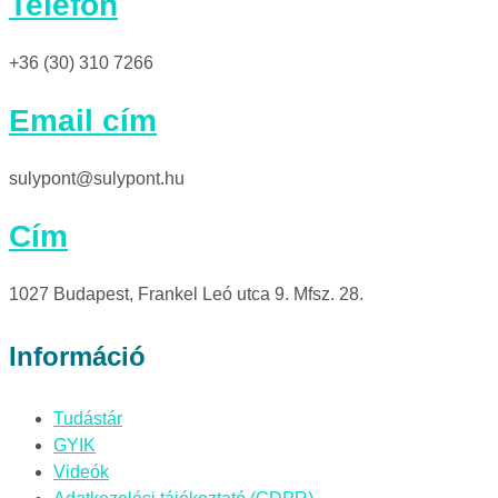
Telefon
+36 (30) 310 7266
Email cím
sulypont@sulypont.hu
Cím
1027 Budapest, Frankel Leó utca 9. Mfsz. 28.
Információ
Tudástár
GYIK
Videók