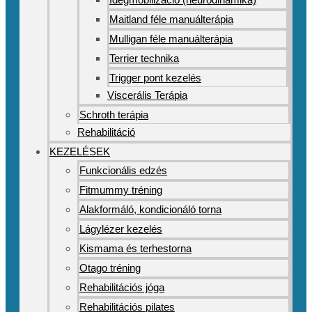
Maitland féle manuálterápia
Mulligan féle manuálterápia
Terrier technika
Trigger pont kezelés
Viscerális Terápia
Schroth terápia
Rehabilitáció
KEZELÉSEK
Funkcionális edzés
Fitmummy tréning
Alakformáló, kondicionáló torna
Lágylézer kezelés
Kismama és terhestorna
Otago tréning
Rehabilitációs jóga
Rehabilitációs pilates