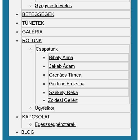
Gyógytestnevelés
BETEGSÉGEK
TÜNETEK
GALÉRIA
RÓLUNK
Csapatunk
Bihaly Anna
Jakab Ádám
Grenács Tímea
Gedeon Fruzsina
Székely Réka
Zöldesi Gellért
Ügyfélkör
KAPCSOLAT
Egészségpénztárak
BLOG