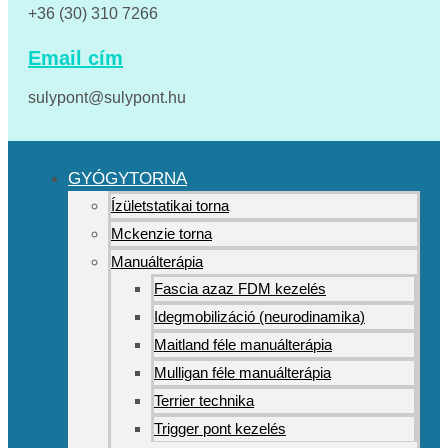
+36 (30) 310 7266
Email cím
sulypont@sulypont.hu
GYÓGYTORNA
Ízületstatikai torna
Mckenzie torna
Manuálterápia
Fascia azaz FDM kezelés
Idegmobilizáció (neurodinamika)
Maitland féle manuálterápia
Mulligan féle manuálterápia
Terrier technika
Trigger pont kezelés