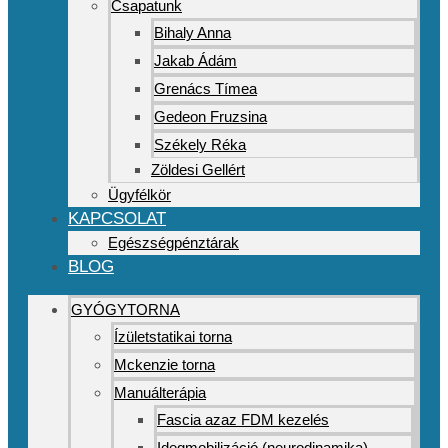
Csapatunk
Bihaly Anna
Jakab Ádám
Grenács Tímea
Gedeon Fruzsina
Székely Réka
Zöldesi Gellért
Ügyfélkör
KAPCSOLAT
Egészségpénztárak
BLOG
GYÓGYTORNA
Ízületstatikai torna
Mckenzie torna
Manuálterápia
Fascia azaz FDM kezelés
Idegmobilizáció (neurodinamika)