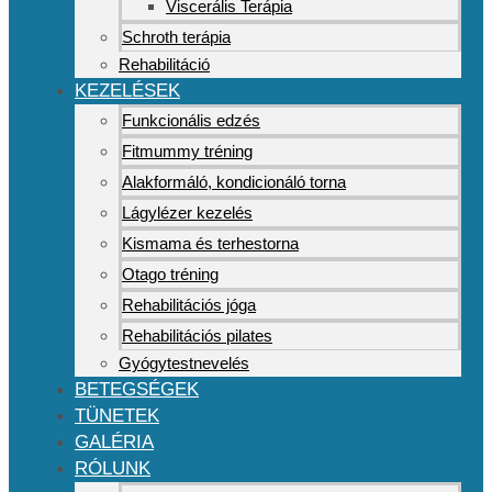
Viscerális Terápia
Schroth terápia
Rehabilitáció
KEZELÉSEK
Funkcionális edzés
Fitmummy tréning
Alakformáló, kondicionáló torna
Lágylézer kezelés
Kismama és terhestorna
Otago tréning
Rehabilitációs jóga
Rehabilitációs pilates
Gyógytestnevelés
BETEGSÉGEK
TÜNETEK
GALÉRIA
RÓLUNK