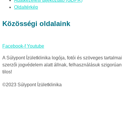
Adatkezelési tájékoztató (GDPR)
Oldaltérkép
Közösségi oldalaink
Facebook-f
Youtube
A Súlypont Ízületklinika logója, fotói és szöveges tartalmai
szerzői jogvédelem alatt állnak, felhasználásuk szigorúan
tilos!
©2023 Súlypont Ízületklinika