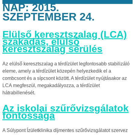
NAP:
2015.
SZEPTEMBER 24.
Elülső keresztszalag (LCA)
szakadás, elülső
keresztszalag sérülés
Az elülső keresztszalag a térdízület legfontosabb stabilizáló
eleme, amely a térdízület közepén helyezkedik el a
combcsont és a sípcsont között. A térdízület nyújtásakor az
LCA megfeszül, megakadályozza, a térdízület
hátrabillenését.
Az iskolai szűrővizsgálatok
fontossága
A Súlypont Ízületklinika díjmentes szűrővizsgálatot szervez