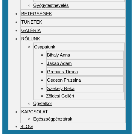
Gyógytestnevelés
BETEGSÉGEK
TÜNETEK
GALÉRIA
RÓLUNK
Csapatunk
Bihaly Anna
Jakab Ádám
Grenács Tímea
Gedeon Fruzsina
Székely Réka
Zöldesi Gellért
Ügyfélkör
KAPCSOLAT
Egészségpénztárak
BLOG