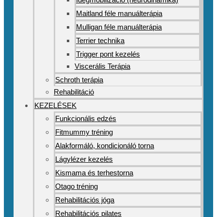
Maitland féle manuálterápia
Mulligan féle manuálterápia
Terrier technika
Trigger pont kezelés
Viscerális Terápia
Schroth terápia
Rehabilitáció
KEZELÉSEK
Funkcionális edzés
Fitmummy tréning
Alakformáló, kondicionáló torna
Lágylézer kezelés
Kismama és terhestorna
Otago tréning
Rehabilitációs jóga
Rehabilitációs pilates