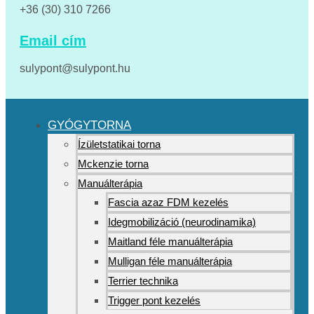
+36 (30) 310 7266
Email cím
sulypont@sulypont.hu
GYÓGYTORNA
Ízületstatikai torna
Mckenzie torna
Manuálterápia
Fascia azaz FDM kezelés
Idegmobilizáció (neurodinamika)
Maitland féle manuálterápia
Mulligan féle manuálterápia
Terrier technika
Trigger pont kezelés