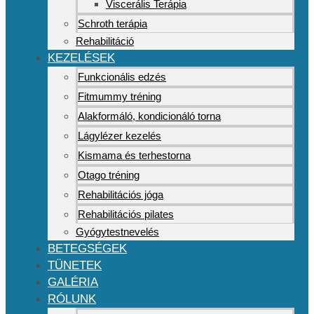
Viscerális Terápia
Schroth terápia
Rehabilitáció
KEZELÉSEK
Funkcionális edzés
Fitmummy tréning
Alakformáló, kondicionáló torna
Lágylézer kezelés
Kismama és terhestorna
Otago tréning
Rehabilitációs jóga
Rehabilitációs pilates
Gyógytestnevelés
BETEGSÉGEK
TÜNETEK
GALÉRIA
RÓLUNK