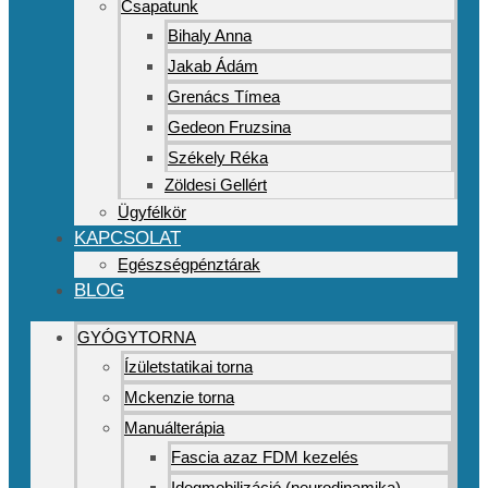
Csapatunk
Bihaly Anna
Jakab Ádám
Grenács Tímea
Gedeon Fruzsina
Székely Réka
Zöldesi Gellért
Ügyfélkör
KAPCSOLAT
Egészségpénztárak
BLOG
GYÓGYTORNA
Ízületstatikai torna
Mckenzie torna
Manuálterápia
Fascia azaz FDM kezelés
Idegmobilizáció (neurodinamika)