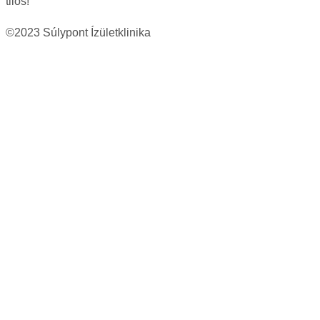
tilos!
©2023 Súlypont Ízületklinika