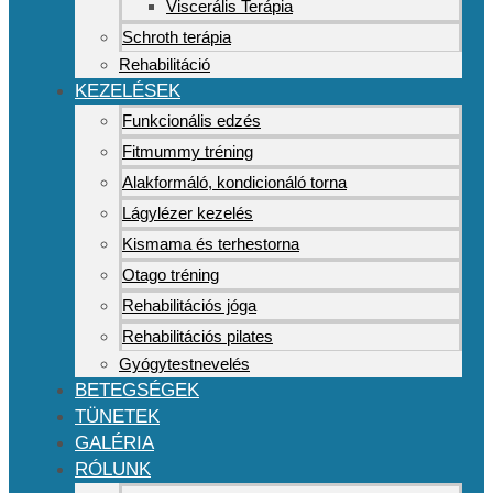
Viscerális Terápia
Schroth terápia
Rehabilitáció
KEZELÉSEK
Funkcionális edzés
Fitmummy tréning
Alakformáló, kondicionáló torna
Lágylézer kezelés
Kismama és terhestorna
Otago tréning
Rehabilitációs jóga
Rehabilitációs pilates
Gyógytestnevelés
BETEGSÉGEK
TÜNETEK
GALÉRIA
RÓLUNK