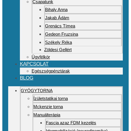
Csapatunk
Bihaly Anna
Jakab Ádám
Grenács Tímea
Gedeon Fruzsina
Székely Réka
Zöldesi Gellért
Ügyfélkör
KAPCSOLAT
Egészségpénztárak
BLOG
GYÓGYTORNA
Ízületstatikai torna
Mckenzie torna
Manuálterápia
Fascia azaz FDM kezelés
Idegmobilizáció (neurodinamika)