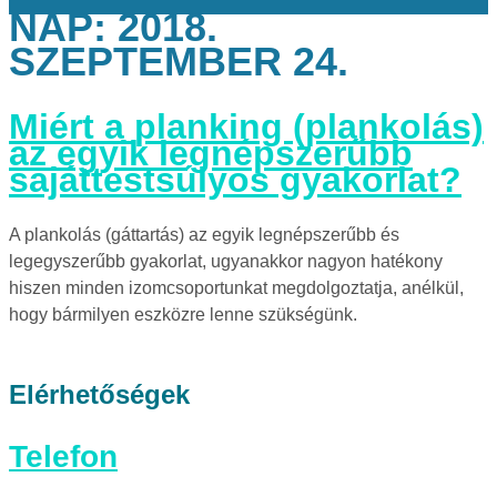
NAP:
2018.
SZEPTEMBER 24.
Miért a planking (plankolás)
az egyik legnépszerűbb
sajáttestsúlyos gyakorlat?
A plankolás (gáttartás) az egyik legnépszerűbb és
legegyszerűbb gyakorlat, ugyanakkor nagyon hatékony
hiszen minden izomcsoportunkat megdolgoztatja, anélkül,
hogy bármilyen eszközre lenne szükségünk.
Elérhetőségek
Telefon