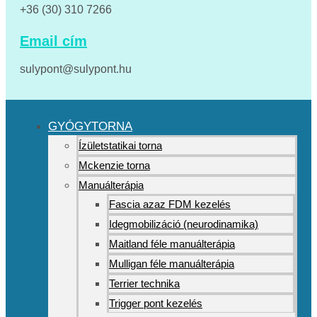
+36 (30) 310 7266
Email cím
sulypont@sulypont.hu
GYÓGYTORNA
Ízületstatikai torna
Mckenzie torna
Manuálterápia
Fascia azaz FDM kezelés
Idegmobilizáció (neurodinamika)
Maitland féle manuálterápia
Mulligan féle manuálterápia
Terrier technika
Trigger pont kezelés