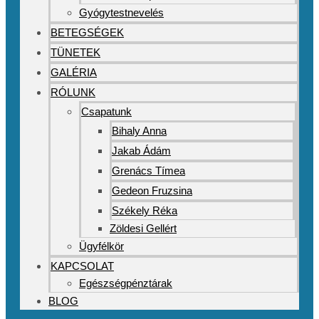
Gyógytestnevelés
BETEGSÉGEK
TÜNETEK
GALÉRIA
RÓLUNK
Csapatunk
Bihaly Anna
Jakab Ádám
Grenács Tímea
Gedeon Fruzsina
Székely Réka
Zöldesi Gellért
Ügyfélkör
KAPCSOLAT
Egészségpénztárak
BLOG