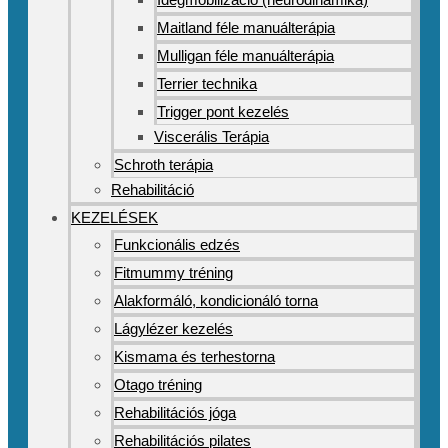
Maitland féle manuálterápia
Mulligan féle manuálterápia
Terrier technika
Trigger pont kezelés
Viscerális Terápia
Schroth terápia
Rehabilitáció
KEZELÉSEK
Funkcionális edzés
Fitmummy tréning
Alakformáló, kondicionáló torna
Lágylézer kezelés
Kismama és terhestorna
Otago tréning
Rehabilitációs jóga
Rehabilitációs pilates