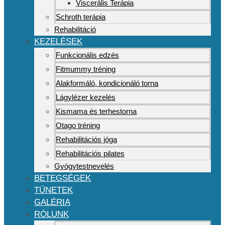
Viscerális Terápia
Schroth terápia
Rehabilitáció
KEZELÉSEK
Funkcionális edzés
Fitmummy tréning
Alakformáló, kondicionáló torna
Lágylézer kezelés
Kismama és terhestorna
Otago tréning
Rehabilitációs jóga
Rehabilitációs pilates
Gyógytestnevelés
BETEGSÉGEK
TÜNETEK
GALÉRIA
RÓLUNK