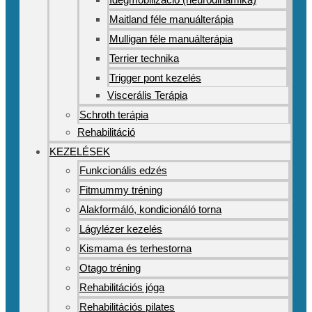
Maitland féle manuálterápia
Mulligan féle manuálterápia
Terrier technika
Trigger pont kezelés
Viscerális Terápia
Schroth terápia
Rehabilitáció
KEZELÉSEK
Funkcionális edzés
Fitmummy tréning
Alakformáló, kondicionáló torna
Lágylézer kezelés
Kismama és terhestorna
Otago tréning
Rehabilitációs jóga
Rehabilitációs pilates