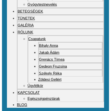
Gyógytestnevelés
BETEGSÉGEK
TÜNETEK
GALÉRIA
RÓLUNK
Csapatunk
Bihaly Anna
Jakab Ádám
Grenács Tímea
Gedeon Fruzsina
Székely Réka
Zöldesi Gellért
Ügyfélkör
KAPCSOLAT
Egészségpénztárak
BLOG