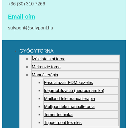
+36 (30) 310 7266
Email cím
sulypont@sulypont.hu
GYÓGYTORNA
Ízületstatikai torna
Mckenzie torna
Manuálterápia
Fascia azaz FDM kezelés
Idegmobilizáció (neurodinamika)
Maitland féle manuálterápia
Mulligan féle manuálterápia
Terrier technika
Trigger pont kezelés