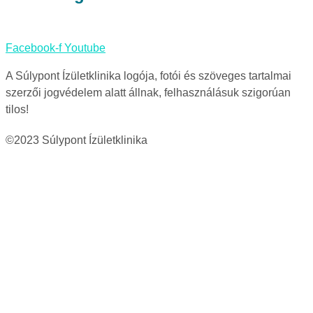
Facebook-f
Youtube
A Súlypont Ízületklinika logója, fotói és szöveges tartalmai
szerzői jogvédelem alatt állnak, felhasználásuk szigorúan
tilos!
©2023 Súlypont Ízületklinika