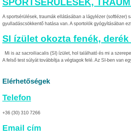
SPORTSÉRÜLÉSEK, TRAUM
A sportsérülések, traumák ellátásában a lágylézer (softlézer) s
gyulladáscsökkentő hatása van. A sportolók gyógyításában ezt
SI ízület okozta fenék, derék
Mi is az sacroiliacalis (SI) ízület, hol található és mi a szere
A felső test súlyát továbbítja a végtagok felé. Az SI-ben van e
Elérhetőségek
Telefon
+36 (30) 310 7266
Email cím