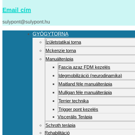
Email cím
sulypont@sulypont.hu
GYÓGYTORNA
Ízületstatikai torna
Mckenzie torna
Manuálterápia
Fascia azaz FDM kezelés
Idegmobilizáció (neurodinamika)
Maitland féle manuálterápia
Mulligan féle manuálterápia
Terrier technika
Trigger pont kezelés
Viscerális Terápia
Schroth terápia
Rehabilitáció