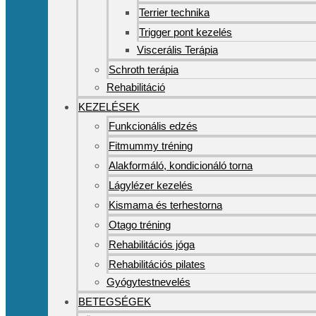
Terrier technika
Trigger pont kezelés
Viscerális Terápia
Schroth terápia
Rehabilitáció
KEZELÉSEK
Funkcionális edzés
Fitmummy tréning
Alakformáló, kondicionáló torna
Lágylézer kezelés
Kismama és terhestorna
Otago tréning
Rehabilitációs jóga
Rehabilitációs pilates
Gyógytestnevelés
BETEGSÉGEK