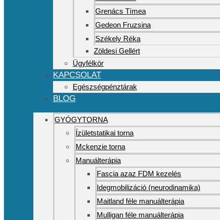
Grenács Tímea
Gedeon Fruzsina
Székely Réka
Zöldesi Gellért
Ügyfélkör
KAPCSOLAT
Egészségpénztárak
BLOG
GYÓGYTORNA
Ízületstatikai torna
Mckenzie torna
Manuálterápia
Fascia azaz FDM kezelés
Idegmobilizáció (neurodinamika)
Maitland féle manuálterápia
Mulligan féle manuálterápia