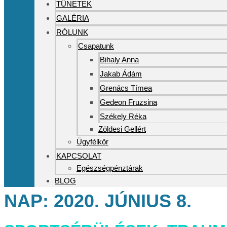
TÜNETEK
GALÉRIA
RÓLUNK
Csapatunk
Bihaly Anna
Jakab Ádám
Grenács Tímea
Gedeon Fruzsina
Székely Réka
Zöldesi Gellért
Ügyfélkör
KAPCSOLAT
Egészségpénztárak
BLOG
NAP:
2020. JÚNIUS 8.