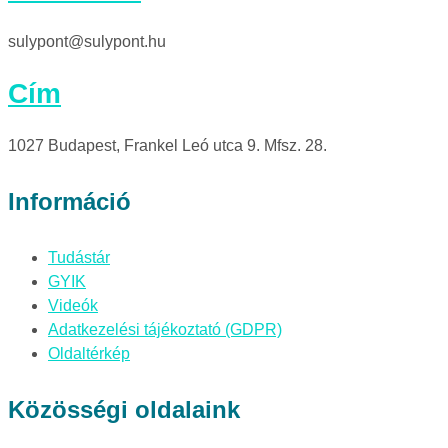
sulypont@sulypont.hu
Cím
1027 Budapest, Frankel Leó utca 9. Mfsz. 28.
Információ
Tudástár
GYIK
Videók
Adatkezelési tájékoztató (GDPR)
Oldaltérkép
Közösségi oldalaink