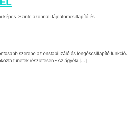
EL
ni képes. Szinte azonnali fájdalomcsillapító és
fontosabb szerepe az önstabilizáló és lengéscsillapító funkció.
 okozta tünetek részletesen • Az ágyéki […]