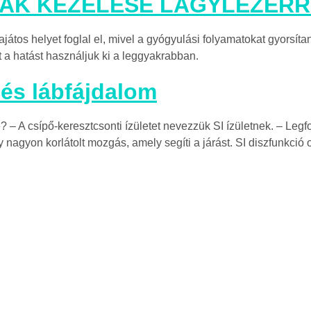
ÁK KEZELÉSE LÁGYLÉZERR
ajátos helyet foglal el, mivel a gyógyulási folyamatokat gyorsíta
 a hatást használjuk ki a leggyakrabban.
 és lábfájdalom
pe? – A csípő-keresztcsonti ízületet nevezzük SI ízületnek. – Leg
gy nagyon korlátolt mozgás, amely segíti a járást. SI diszfunkció