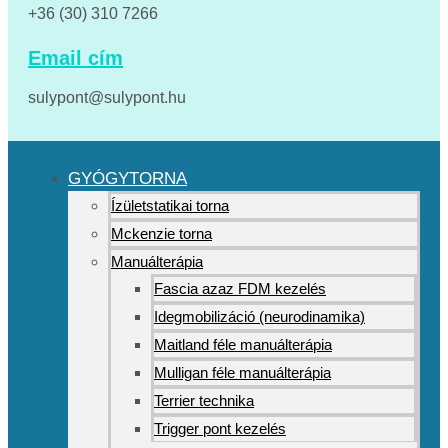
+36 (30) 310 7266
Email cím
sulypont@sulypont.hu
GYÓGYTORNA
Ízületstatikai torna
Mckenzie torna
Manuálterápia
Fascia azaz FDM kezelés
Idegmobilizáció (neurodinamika)
Maitland féle manuálterápia
Mulligan féle manuálterápia
Terrier technika
Trigger pont kezelés