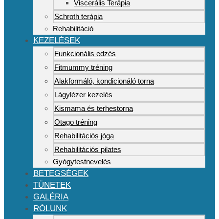
Viscerális Terápia
Schroth terápia
Rehabilitáció
KEZELÉSEK
Funkcionális edzés
Fitmummy tréning
Alakformáló, kondicionáló torna
Lágylézer kezelés
Kismama és terhestorna
Otago tréning
Rehabilitációs jóga
Rehabilitációs pilates
Gyógytestnevelés
BETEGSÉGEK
TÜNETEK
GALÉRIA
RÓLUNK