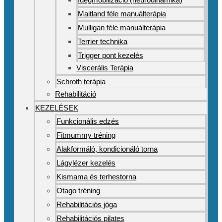
Maitland féle manuálterápia
Mulligan féle manuálterápia
Terrier technika
Trigger pont kezelés
Viscerális Terápia
Schroth terápia
Rehabilitáció
KEZELÉSEK
Funkcionális edzés
Fitmummy tréning
Alakformáló, kondicionáló torna
Lágylézer kezelés
Kismama és terhestorna
Otago tréning
Rehabilitációs jóga
Rehabilitációs pilates