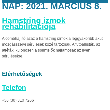
NAP:
2021. MÁRCIUS 8.
Hamstring izmok
rehabilitációja
A combhajlító azaz a hamstring izmok a leggyakoribb akut
mozgásszervi sérülések közé tartoznak. A futballisták, az
atléták, különösen a sprintelők hajlamosak az ilyen
sérülésekre.
Elérhetőségek
Telefon
+36 (30) 310 7266