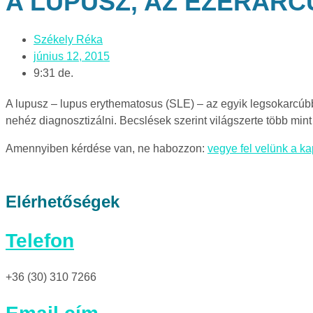
A LUPUSZ, AZ EZERAR
Székely Réka
június 12, 2015
9:31 de.
A lupusz – lupus erythematosus (SLE) – az egyik legsokarcúbb,
nehéz diagnosztizálni. Becslések szerint világszerte több mint
Amennyiben kérdése van, ne habozzon:
vegye fel velünk a ka
Elérhetőségek
Telefon
+36 (30) 310 7266