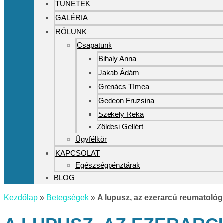
TÜNETEK
GALÉRIA
RÓLUNK
Csapatunk
Bihaly Anna
Jakab Ádám
Grenács Tímea
Gedeon Fruzsina
Székely Réka
Zöldesi Gellért
Ügyfélkör
KAPCSOLAT
Egészségpénztárak
BLOG
Kezdőlap
»
Betegségek
»
A lupusz, az ezerarcú reumatológ