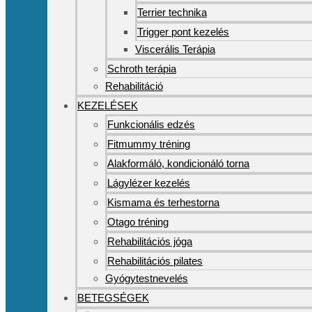
Terrier technika
Trigger pont kezelés
Viscerális Terápia
Schroth terápia
Rehabilitáció
KEZELÉSEK
Funkcionális edzés
Fitmummy tréning
Alakformáló, kondicionáló torna
Lágylézer kezelés
Kismama és terhestorna
Otago tréning
Rehabilitációs jóga
Rehabilitációs pilates
Gyógytestnevelés
BETEGSÉGEK