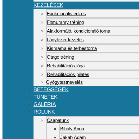
KEZELÉSEK
Funkcionális edzés
Fitmummy tréning
Alakformáló, kondicionáló torna
Lágylézer kezelés
Kismama és terhestorna
Otago tréning
Rehabilitációs jóga
Rehabilitációs pilates
Gyógytestnevelés
BETEGSÉGEK
TÜNETEK
GALÉRIA
RÓLUNK
Csapatunk
Bihaly Anna
Jakab Ádám