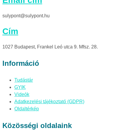
Email cím
sulypont@sulypont.hu
Cím
1027 Budapest, Frankel Leó utca 9. Mfsz. 28.
Információ
Tudástár
GYIK
Videók
Adatkezelési tájékoztató (GDPR)
Oldaltérkép
Közösségi oldalaink