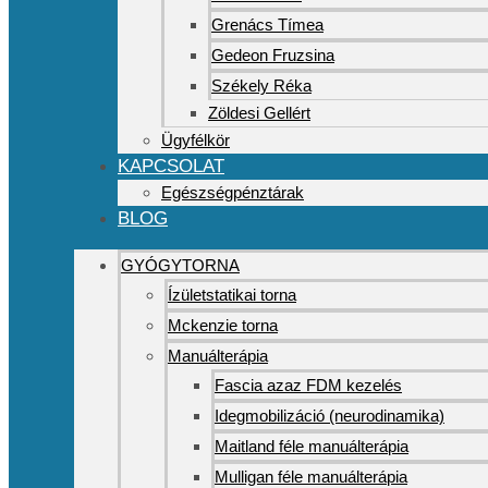
Grenács Tímea
Gedeon Fruzsina
Székely Réka
Zöldesi Gellért
Ügyfélkör
KAPCSOLAT
Egészségpénztárak
BLOG
GYÓGYTORNA
Ízületstatikai torna
Mckenzie torna
Manuálterápia
Fascia azaz FDM kezelés
Idegmobilizáció (neurodinamika)
Maitland féle manuálterápia
Mulligan féle manuálterápia