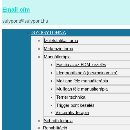
Email cím
sulypont@sulypont.hu
GYÓGYTORNA
Ízületstatikai torna
Mckenzie torna
Manuálterápia
Fascia azaz FDM kezelés
Idegmobilizáció (neurodinamika)
Maitland féle manuálterápia
Mulligan féle manuálterápia
Terrier technika
Trigger pont kezelés
Viscerális Terápia
Schroth terápia
Rehabilitáció