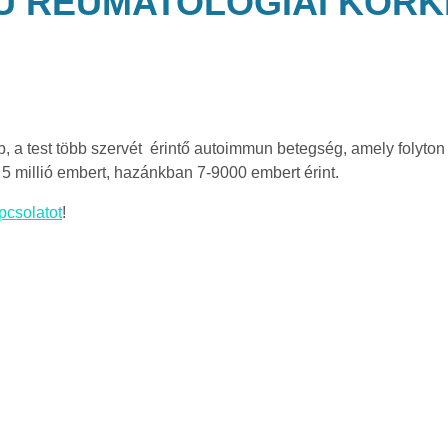
CÚ REUMATOLÓGIAI KÓRK
 a test több szervét érintő autoimmun betegség, amely folyton 
 5 millió embert, hazánkban 7-9000 embert érint.
pcsolatot
!