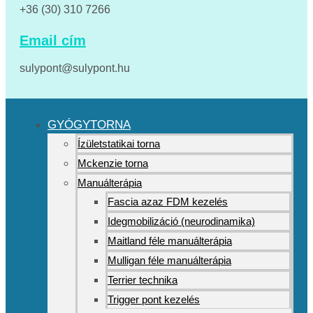
+36 (30) 310 7266
Email cím
sulypont@sulypont.hu
GYÓGYTORNA
Ízületstatikai torna
Mckenzie torna
Manuálterápia
Fascia azaz FDM kezelés
Idegmobilizáció (neurodinamika)
Maitland féle manuálterápia
Mulligan féle manuálterápia
Terrier technika
Trigger pont kezelés