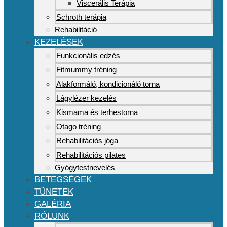
Viscerális Terápia
Schroth terápia
Rehabilitáció
KEZELÉSEK
Funkcionális edzés
Fitmummy tréning
Alakformáló, kondicionáló torna
Lágylézer kezelés
Kismama és terhestorna
Otago tréning
Rehabilitációs jóga
Rehabilitációs pilates
Gyógytestnevelés
BETEGSÉGEK
TÜNETEK
GALÉRIA
RÓLUNK