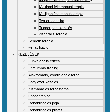
Maitland féle manuálterápia
Mulligan féle manuálterápia
Terrier technika
Trigger pont kezelés
Viscerális Terápia
Schroth terápia
Rehabilitáció
KEZELÉSEK
Funkcionális edzés
Fitmummy tréning
Alakformáló, kondicionáló torna
Lágylézer kezelés
Kismama és terhestorna
Otago tréning
Rehabilitációs jóga
Rehabilitációs pilates