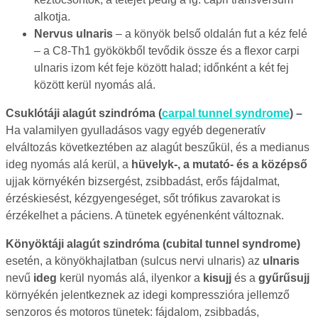
alkotja.
Nervus ulnaris
– a könyök belső oldalán fut a kéz felé
– a C8-Th1 gyökökből tevődik össze és a flexor carpi
ulnaris izom két feje között halad; időnként a két fej
között kerül nyomás alá.
Csuklótáji alagút szindróma (
carpal tunnel syndrome
) –
Ha valamilyen gyulladásos vagy egyéb degeneratív
elváltozás következtében az alagút beszűkül, és a medianus
ideg nyomás alá kerül, a
hüvelyk-, a mutató- és a középső
ujjak környékén bizsergést, zsibbadást, erős fájdalmat,
érzéskiesést, kézgyengeséget, sőt trófikus zavarokat is
érzékelhet a páciens. A tünetek egyénenként változnak.
Könyöktáji alagút
szindróma (cubital tunnel syndrome)
esetén, a könyökhajlatban (sulcus nervi ulnaris) az
ulnaris
nevű
ideg
kerül nyomás alá, ilyenkor a
kisujj
és a
gyűrűsujj
környékén jelentkeznek az idegi kompresszióra jellemző
senzoros és motoros tünetek: fájdalom, zsibbadás,