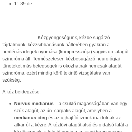
11:39 de.
Kézgyengeségünk, kézbe sugárzó
fájdalmunk, kézzsibbadásunk hátterében gyakran a
perifériás idegek nyomása (kompressziója) vagyis un. alagút
szindróma áll. Természetesen kézbesugárzó neurológiai
tüneteket más betegségek is okozhatnak nemcsak alagút
szindróma, ezért mindig körültekintő vizsgálatra van
szükség.
A kéz beidegzése:
Nervus medianus
– a csukló magasságában van egy
szűk alagút, az ún. carpalis alagút, amelyben a
medianus ideg
és az ujjhajlító izmok inai futnak az
alkarról a kézre. A kéztövi alagút alsó és oldalsó falát a
kéztőcsontok, a tetejét pedig a lg. capri transversum