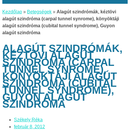
Kezdőlap
»
Betegségek
»
Alagút szindrómák, kéztövi
alagút szindróma (carpal tunnel synrome), könyöktáji
alagút szindróma (cubital tunnel syndrome), Guyon
alagút szindróma
ALAGÚT SZINDRÓMÁK,
KÉZTÖVI ALAGÚT
SZINDRÓMA (CARPAL
TUNNEL SYNROME),
KÖNYÖKTÁJI ALAGÚT
SZINDRÓMA (CUBITAL
TUNNEL SYNDROME),
GUYON ALAGÚT
SZINDRÓMA
Székely Réka
február 8, 2012