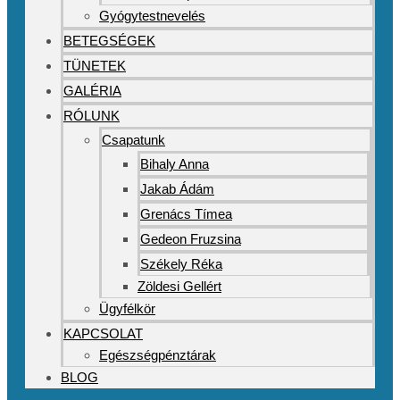
Gyógytestnevelés
BETEGSÉGEK
TÜNETEK
GALÉRIA
RÓLUNK
Csapatunk
Bihaly Anna
Jakab Ádám
Grenács Tímea
Gedeon Fruzsina
Székely Réka
Zöldesi Gellért
Ügyfélkör
KAPCSOLAT
Egészségpénztárak
BLOG