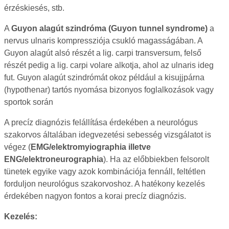
érzéskiesés, stb.
A
Guyon alagút szindróma
(Guyon tunnel syndrome)
a
nervus ulnaris kompressziója csukló magasságában. A
Guyon alagút alsó részét a lig. carpi transversum, felső
részét pedig a lig. carpi volare alkotja, ahol az ulnaris ideg
fut. Guyon alagút szindrómát okoz például a kisujjpárna
(hypothenar) tartós nyomása bizonyos foglalkozások vagy
sportok során
A precíz diagnózis felállítása érdekében a neurológus
szakorvos általában idegvezetési sebesség vizsgálatot is
végez (
EMG/elektromyiographia illetve
ENG/elektroneurographia
). Ha az előbbiekben felsorolt
tünetek egyike vagy azok kombinációja fennáll, feltétlen
forduljon neurológus szakorvoshoz. A hatékony kezelés
érdekében nagyon fontos a korai precíz diagnózis.
Kezelés: