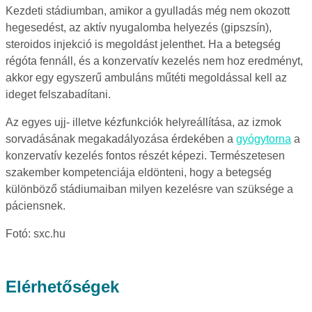
Kezdeti stádiumban, amikor a gyulladás még nem okozott
hegesedést, az aktív nyugalomba helyezés (gipszsín),
steroidos injekció is megoldást jelenthet. Ha a betegség
régóta fennáll, és a konzervatív kezelés nem hoz eredményt,
akkor egy egyszerű ambuláns műtéti megoldással kell az
ideget felszabadítani.
Az egyes ujj- illetve kézfunkciók helyreállítása, az izmok
sorvadásának megakadályozása érdekében a
gyógytorna
a
konzervatív kezelés fontos részét képezi. Természetesen
szakember kompetenciája eldönteni, hogy a betegség
különböző stádiumaiban milyen kezelésre van szüksége a
páciensnek.
Fotó: sxc.hu
Elérhetőségek