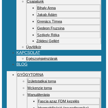
Csapatunk
Bihaly Anna
Jakab Ádám
Grenács Tímea
Gedeon Fruzsina
Székely Réka
Zöldesi Gellért
Ügyfélkör
KAPCSOLAT
Egészségpénztárak
BLOG
GYÓGYTORNA
Ízületstatikai torna
Mckenzie torna
Manuálterápia
Fascia azaz FDM kezelés
Idegmobilizáció (neurodinamika)