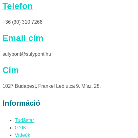
Telefon
+36 (30) 310 7266
Email cím
sulypont@sulypont.hu
Cím
1027 Budapest, Frankel Leó utca 9. Mfsz. 28.
Információ
Tudástár
GYIK
Videók