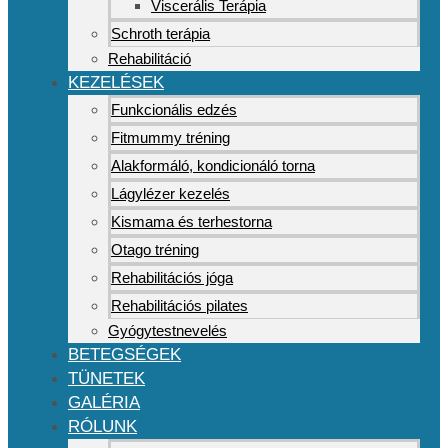
Viscerális Terápia
Schroth terápia
Rehabilitáció
KEZELÉSEK
Funkcionális edzés
Fitmummy tréning
Alakformáló, kondicionáló torna
Lágylézer kezelés
Kismama és terhestorna
Otago tréning
Rehabilitációs jóga
Rehabilitációs pilates
Gyógytestnevelés
BETEGSÉGEK
TÜNETEK
GALÉRIA
RÓLUNK