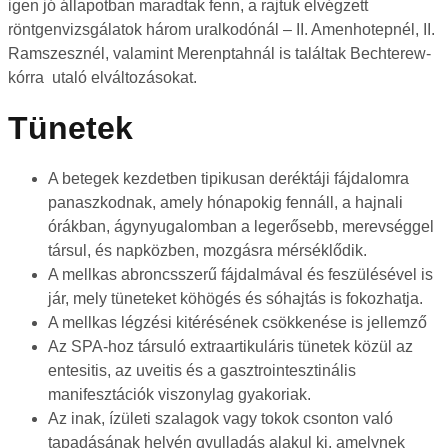
igen jó állapotban maradtak fenn, a rajtuk elvégzett
röntgenvizsgálatok három uralkodónál – II. Amenhotepnél, II.
Ramszesznél, valamint Merenptahnál is találtak Bechterew-
kórra utaló elváltozásokat.
Tünetek
A betegek kezdetben tipikusan deréktáji fájdalomra
panaszkodnak, amely hónapokig fennáll, a hajnali
órákban, ágynyugalomban a legerősebb, merevséggel
társul, és napközben, mozgásra mérséklődik.
A mellkas abroncsszerű fájdalmával és feszülésével is
jár, mely tüneteket köhögés és sóhajtás is fokozhatja.
A mellkas légzési kitérésének csökkenése is jellemző
Az SPA-hoz társuló extraartikuláris tünetek közül az
entesitis, az uveitis és a gasztrointesztinális
manifesztációk viszonylag gyakoriak.
Az inak, ízületi szalagok vagy tokok csonton való
tapadásának helyén gyulladás alakul ki, amelynek