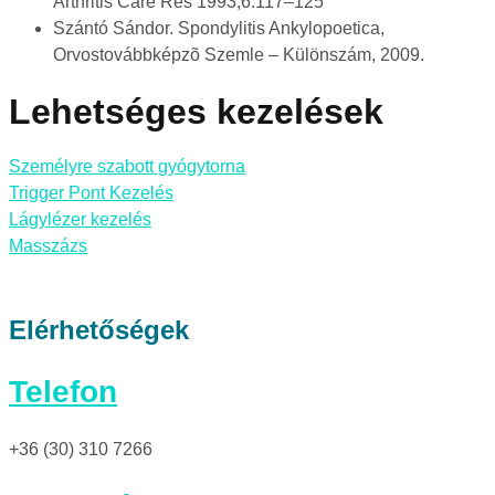
Arthritis Care Res 1993;6:117–125
Szántó Sándor. Spondylitis Ankylopoetica,
Orvostovábbképzõ Szemle – Különszám, 2009.
Lehetséges kezelések
Személyre szabott gyógytorna
Trigger Pont Kezelés
Lágylézer kezelés
Masszázs
Elérhetőségek
Telefon
+36 (30) 310 7266