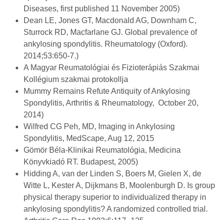
Diseases, first published 11 November 2005)
Dean LE, Jones GT, Macdonald AG, Downham C,
Sturrock RD, Macfarlane GJ. Global prevalence of
ankylosing spondylitis. Rheumatology (Oxford).
2014;53:650-7.)
A Magyar Reumatológiai és Fizioterápiás Szakmai
Kollégium szakmai protokollja
Mummy Remains Refute Antiquity of Ankylosing
Spondylitis, Arthritis & Rheumatology, October 20,
2014)
Wilfred CG Peh, MD, Imaging in Ankylosing
Spondylitis, MedScape, Aug 12, 2015
Gömör Béla-Klinikai Reumatológia, Medicina
Könyvkiadó RT. Budapest, 2005)
Hidding A, van der Linden S, Boers M, Gielen X, de
Witte L, Kester A, Dijkmans B, Moolenburgh D. Is group
physical therapy superior to individualized therapy in
ankylosing spondylitis? A randomized controlled trial.