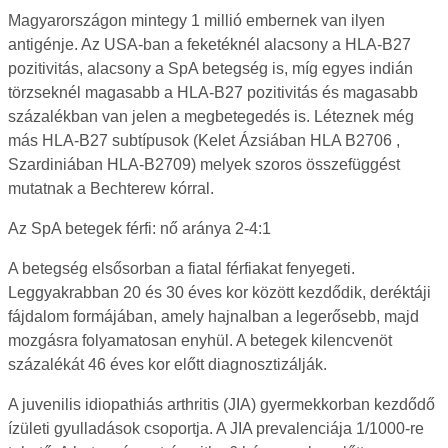
Magyarországon mintegy 1 millió embernek van ilyen
antigénje. Az USA-ban a feketéknél alacsony a HLA-B27
pozitivitás, alacsony a SpA betegség is, míg egyes indián
törzseknél magasabb a HLA-B27 pozitivitás és magasabb
százalékban van jelen a megbetegedés is. Léteznek még
más HLA-B27 subtípusok (Kelet Ázsiában HLA B2706 ,
Szardiniában HLA-B2709) melyek szoros összefüggést
mutatnak a Bechterew kórral.
Az SpA betegek férfi: nő aránya 2-4:1
A betegség elsősorban a fiatal férfiakat fenyegeti.
Leggyakrabban 20 és 30 éves kor között kezdődik, deréktáji
fájdalom formájában, amely hajnalban a legerősebb, majd
mozgásra folyamatosan enyhül. A betegek kilencvenöt
százalékát 46 éves kor előtt diagnosztizálják.
A juvenilis idiopathiás arthritis (JIA) gyermekkorban kezdődő
ízületi gyulladások csoportja. A JIA prevalenciája 1/1000-re