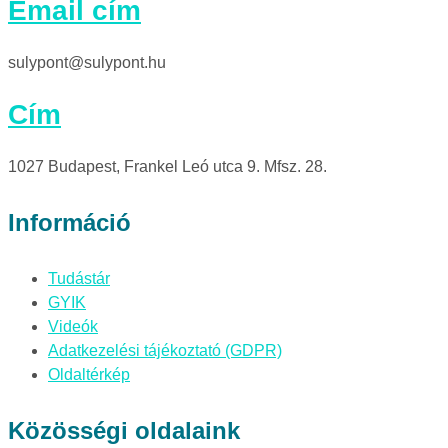
Email cím
sulypont@sulypont.hu
Cím
1027 Budapest, Frankel Leó utca 9. Mfsz. 28.
Információ
Tudástár
GYIK
Videók
Adatkezelési tájékoztató (GDPR)
Oldaltérkép
Közösségi oldalaink