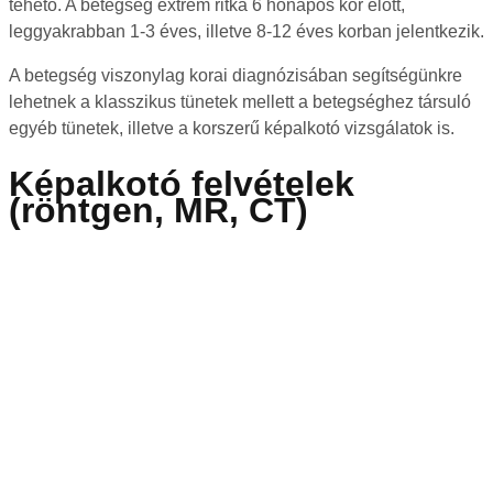
tehető. A betegség extrém ritka 6 hónapos kor előtt,
leggyakrabban 1-3 éves, illetve 8-12 éves korban jelentkezik.
A betegség viszonylag korai diagnózisában segítségünkre
lehetnek a klasszikus tünetek mellett a betegséghez társuló
egyéb tünetek, illetve a korszerű képalkotó vizsgálatok is.
Képalkotó felvételek
(röntgen, MR, CT)