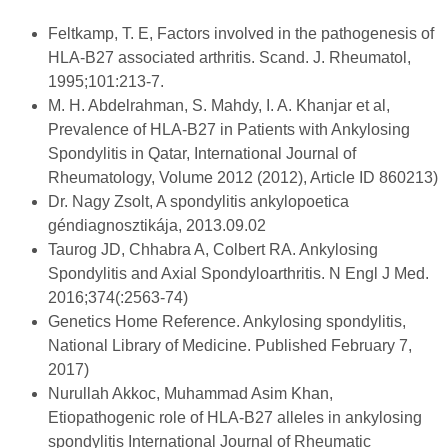
Feltkamp, T. E, Factors involved in the pathogenesis of
HLA-B27 associated arthritis. Scand. J. Rheumatol,
1995;101:213-7.
M. H. Abdelrahman, S. Mahdy, I. A. Khanjar et al,
Prevalence of HLA-B27 in Patients with Ankylosing
Spondylitis in Qatar, International Journal of
Rheumatology, Volume 2012 (2012), Article ID 860213)
Dr. Nagy Zsolt, A spondylitis ankylopoetica
géndiagnosztikája, 2013.09.02
Taurog JD, Chhabra A, Colbert RA. Ankylosing
Spondylitis and Axial Spondyloarthritis. N Engl J Med.
2016;374(:2563-74)
Genetics Home Reference. Ankylosing spondylitis,
National Library of Medicine. Published February 7,
2017)
Nurullah Akkoc, Muhammad Asim Khan,
Etiopathogenic role of HLA-B27 alleles in ankylosing
spondylitis International Journal of Rheumatic