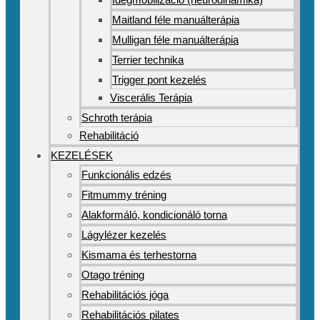
Maitland féle manuálterápia
Mulligan féle manuálterápia
Terrier technika
Trigger pont kezelés
Viscerális Terápia
Schroth terápia
Rehabilitáció
KEZELÉSEK
Funkcionális edzés
Fitmummy tréning
Alakformáló, kondicionáló torna
Lágylézer kezelés
Kismama és terhestorna
Otago tréning
Rehabilitációs jóga
Rehabilitációs pilates