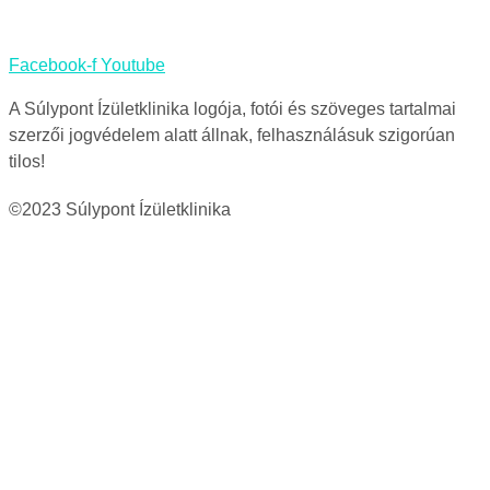
Facebook-f
Youtube
A Súlypont Ízületklinika logója, fotói és szöveges tartalmai
szerzői jogvédelem alatt állnak, felhasználásuk szigorúan
tilos!
©2023 Súlypont Ízületklinika