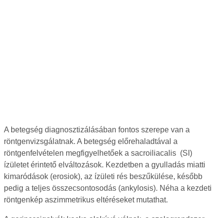
A betegség diagnosztizálásában fontos szerepe van a
röntgenvizsgálatnak. A betegség előrehaladtával a
röntgenfelvételen megfigyelhetőek a sacroiliacalis (SI)
ízületet érintető elváltozások. Kezdetben a gyulladás miatti
kimaródások (erosiok), az ízületi rés beszűkülése, később
pedig a teljes összecsontosodás (ankylosis). Néha a kezdeti
röntgenkép aszimmetrikus eltéréseket mutathat.