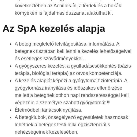
következtében az Achilles-ín, a térdek és a bokák
környékén is fájdalmas duzzanat alakulhat ki.
Az SpA kezelés alapja
A beteg megfelelő felvilágosítása, informálása. A
betegnek tisztában kell lenni a kezelés lehetőségeivel
és esetleges szövődményekkel.
A gyógyszeres kezelés, a gyulladáscsökkentés (bázis
terápia, biológiai terápia) az orvos kompetenciája.
A kezelés alapját képezi a gyógytorna-fizioterápia. A
gyógytornász irányítása és időszakos ellenőrzése
mellett a betegnek otthon napi rendszerességgel kell
végeznie a személyre szabott gyógytornát !!!
Életmódbeli tanácsok nyújtása.
A betegklubok, önsegélyező egyesületek hasznosak
lehetnek a betegek testi-lelki-egzisztenciális
nehézségeinek kezelésében.