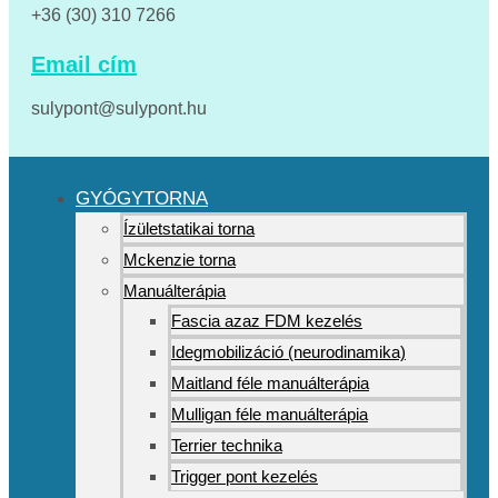
+36 (30) 310 7266
Email cím
sulypont@sulypont.hu
GYÓGYTORNA
Ízületstatikai torna
Mckenzie torna
Manuálterápia
Fascia azaz FDM kezelés
Idegmobilizáció (neurodinamika)
Maitland féle manuálterápia
Mulligan féle manuálterápia
Terrier technika
Trigger pont kezelés