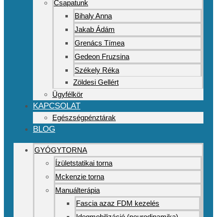
Csapatunk
Bihaly Anna
Jakab Ádám
Grenács Tímea
Gedeon Fruzsina
Székely Réka
Zöldesi Gellért
Ügyfélkör
KAPCSOLAT
Egészségpénztárak
BLOG
GYÓGYTORNA
Ízületstatikai torna
Mckenzie torna
Manuálterápia
Fascia azaz FDM kezelés
Idegmobilizáció (neurodinamika)