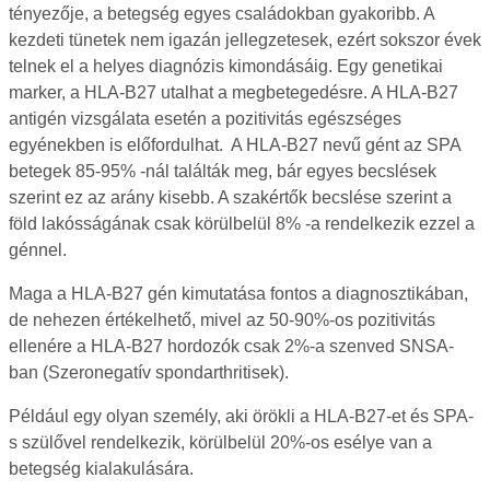
tényezője, a betegség egyes családokban gyakoribb. A
kezdeti tünetek nem igazán jellegzetesek, ezért sokszor évek
telnek el a helyes diagnózis kimondásáig. Egy genetikai
marker, a HLA-B27 utalhat a megbetegedésre. A HLA-B27
antigén vizsgálata esetén a pozitivitás egészséges
egyénekben is előfordulhat. A HLA-B27 nevű gént az SPA
betegek 85-95% -nál találták meg, bár egyes becslések
szerint ez az arány kisebb. A szakértők becslése szerint a
föld lakósságának csak körülbelül 8% -a rendelkezik ezzel a
génnel.
Maga a HLA-B27 gén kimutatása fontos a diagnosztikában,
de nehezen értékelhető, mivel az 50-90%-os pozitivitás
ellenére a HLA-B27 hordozók csak 2%-a szenved SNSA-
ban (Szeronegatív spondarthritisek).
Például egy olyan személy, aki örökli a HLA-B27-et és SPA-
s szülővel rendelkezik, körülbelül 20%-os esélye van a
betegség kialakulására.