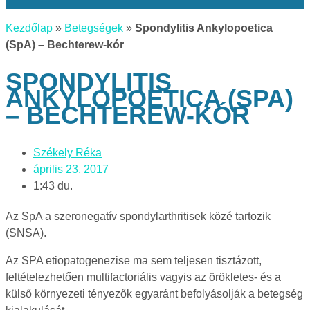
Kezdőlap
»
Betegségek
»
Spondylitis Ankylopoetica
(SpA) – Bechterew-kór
SPONDYLITIS
ANKYLOPOETICA (SPA)
– BECHTEREW-KÓR
Székely Réka
április 23, 2017
1:43 du.
Az SpA a szeronegatív spondylarthritisek közé tartozik
(SNSA).
Az SPA etiopatogenezise ma sem teljesen tisztázott,
feltételezhetően multifactoriális vagyis az örökletes- és a
külső környezeti tényezők egyaránt befolyásolják a betegség