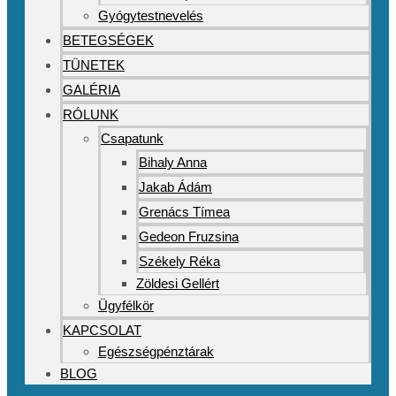
Gyógytestnevelés
BETEGSÉGEK
TÜNETEK
GALÉRIA
RÓLUNK
Csapatunk
Bihaly Anna
Jakab Ádám
Grenács Tímea
Gedeon Fruzsina
Székely Réka
Zöldesi Gellért
Ügyfélkör
KAPCSOLAT
Egészségpénztárak
BLOG