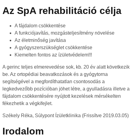
Az SpA rehabilitáció célja
A fájdalom csökkentése
A funkciójavítás, mozgásteljesítmény növelése
Az életminőség javítása
A gyógyszerszükséglet csökkentése
Kiemelten fontos az ízületvédelem!!!
A gerinc teljes elmerevedése sok, kb. 20 év alatt következik
be. Az ortopédiai beavatkozások és a gyógytorna
segítségével a megfordíthatatlan csontosodás a
legkedvezőbb pozícióban jöhet létre, a gyulladásra illetve a
fájdalom csökkentésére nyújtott kezelések mérsékelten
fékezhetik a végkifejlet.
Székely Réka, Súlypont Ízületklinika (Frissítve 2019.03.05)
Irodalom