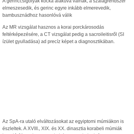
A gerinccsigolyák kocka alakúvá válnak, a szalagrendszer
elmeszesedik, és gerinc egyre inkább elmerevedik,
bambusznádhoz hasonlóvá válik
Az MR vizsgálat hasznos a korai porckárosodás
feltérképezésére, a CT vizsgálat pedig a sacroileitisről (SI
ízület gyulladása) ad precíz képet a diagnosztikában.
Az SpA-ra utaló elváltozásokat az egyiptomi múmiákon is
észleltek. A XVIII., XIX. és XX. dinasztia korabeli múmiák