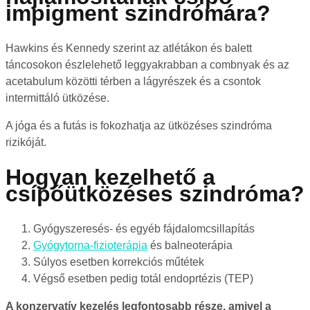
impigment szindrómára?
Hawkins és Kennedy szerint az atlétákon és balett
táncosokon észlelehető leggyakrabban a combnyak és az
acetabulum közötti térben a lágyrészek és a csontok
intermittáló ütközése.
A jóga és a futás is fokozhatja az ütközéses szindróma
rizikóját.
Hogyan kezelhető a
csípőütközéses szindróma?
Gyógyszeresés- és egyéb fájdalomcsillapítás
Gyógytorna-fizioterápia
és balneoterápia
Súlyos esetben korrekciós műtétek
Végső esetben pedig totál endoprtézis (TEP)
A konzervatív kezelés legfontosabb része, amivel a