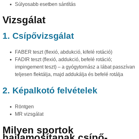
Súlyosabb esetben sántítás
Vizsgálat
1. Csípővizsgálat
FABER teszt (flexió, abdukció, kifelé rotáció)
FADIR teszt (flexió, addukció, befelé rotáció;
impingement teszt) – a gyógytornász a lábat passzívan
teljesen flektálja, majd addukálja és befelé rotálja
2. Képalkotó felvételek
Röntgen
MR vizsgálat
Milyen sportok
hajlamosítanak csípő-