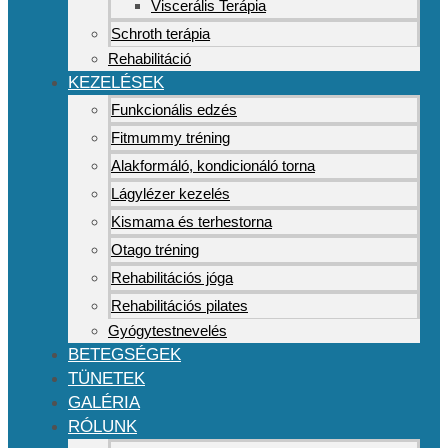
Viscerális Terápia
Schroth terápia
Rehabilitáció
KEZELÉSEK
Funkcionális edzés
Fitmummy tréning
Alakformáló, kondicionáló torna
Lágylézer kezelés
Kismama és terhestorna
Otago tréning
Rehabilitációs jóga
Rehabilitációs pilates
Gyógytestnevelés
BETEGSÉGEK
TÜNETEK
GALÉRIA
RÓLUNK