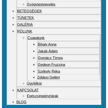
Gyógytestnevelés
BETEGSÉGEK
TÜNETEK
GALÉRIA
RÓLUNK
Csapatunk
Bihaly Anna
Jakab Ádám
Grenács Tímea
Gedeon Fruzsina
Székely Réka
Zöldesi Gellért
Ügyfélkör
KAPCSOLAT
Egészségpénztárak
BLOG