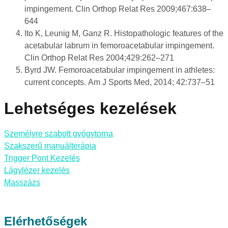
impingement. Clin Orthop Relat Res 2009;467:638–
644
Ito K, Leunig M, Ganz R. Histopathologic features of the
acetabular labrum in femoroacetabular impingement.
Clin Orthop Relat Res 2004;429:262–271
Byrd JW. Femoroacetabular impingement in athletes:
current concepts. Am J Sports Med, 2014; 42:737–51
Lehetséges kezelések
Személyre szabott gyógytorna
Szakszerű manuálterápia
Trigger Pont Kezelés
Lágylézer kezelés
Masszázs
Elérhetőségek