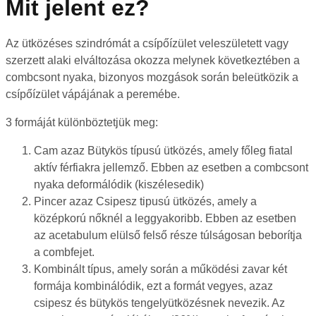
Mit jelent ez?
Az ütközéses szindrómát a csípőízület veleszületett vagy
szerzett alaki elváltozása okozza melynek következtében a
combcsont nyaka, bizonyos mozgások során beleütközik a
csípőízület vápájának a peremébe.
3 formáját különböztetjük meg:
Cam azaz Bütykös típusú ütközés, amely főleg fiatal
aktív férfiakra jellemző. Ebben az esetben a combcsont
nyaka deformálódik (kiszélesedik)
Pincer azaz Csipesz tipusú ütközés, amely a
középkorú nőknél a leggyakoribb. Ebben az esetben
az acetabulum elülső felső része túlságosan beborítja
a combfejet.
Kombinált típus, amely során a működési zavar két
formája kombinálódik, ezt a formát vegyes, azaz
csipesz és bütykös tengelyütközésnek nevezik. Az