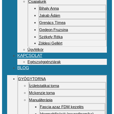
Csapatunk
Bihaly Anna
Jakab Ádám
Grenács Tímea
Gedeon Fruzsina
Székely Réka
Zöldesi Gellért
Ügyfélkör
KAPCSOLAT
Egészségpénztárak
BLOG
GYÓGYTORNA
Ízületstatikai torna
Mckenzie torna
Manuálterápia
Fascia azaz FDM kezelés
Idegmobilizáció (neurodinamika)