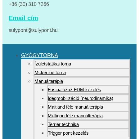
+36 (30) 310 7266
Email cím
sulypont@sulypont.hu
GYÓGYTORNA
Ízületstatikai torna
Mckenzie torna
Manuálterápia
Fascia azaz FDM kezelés
Idegmobilizáció (neurodinamika)
Maitland féle manuálterápia
Mulligan féle manuálterápia
Terrier technika
Trigger pont kezelés