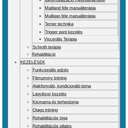
Maitland féle manuálterápia
Mulligan féle manuálterápia
Terrier technika
Trigger pont kezelés
Viscerális Terápia
Schroth terápia
Rehabilitáció
KEZELÉSEK
Funkcionális edzés
Fitmummy tréning
Alakformáló, kondicionáló torna
Lágylézer kezelés
Kismama és terhestorna
Otago tréning
Rehabilitációs jóga
Rehabilitációs pilates