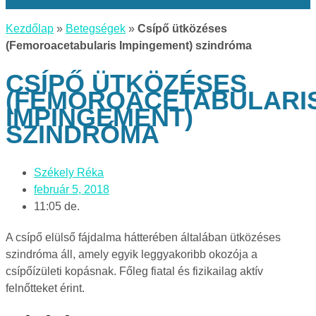
Kezdőlap
»
Betegségek
»
Csípő ütközéses
(Femoroacetabularis Impingement) szindróma
CSÍPŐ ÜTKÖZÉSES
(FEMOROACETABULARI
IMPINGEMENT)
SZINDRÓMA
Székely Réka
február 5, 2018
11:05 de.
A csípő elülső fájdalma hátterében általában ütközéses
szindróma áll, amely egyik leggyakoribb okozója a
csípőízületi kopásnak. Főleg fiatal és fizikailag aktív
felnőtteket érint.