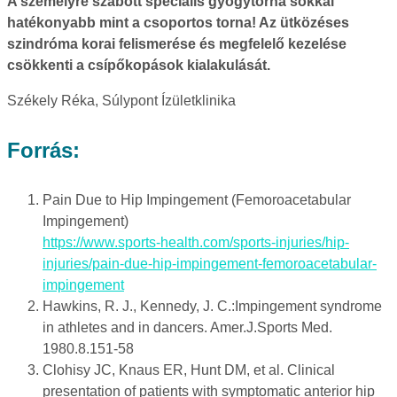
A személyre szabott speciális gyógytorna sokkal
hatékonyabb mint a csoportos torna! Az ütközéses
szindróma korai felismerése és megfelelő kezelése
csökkenti a csípőkopások kialakulását.
Székely Réka, Súlypont Ízületklinika
Forrás:
Pain Due to Hip Impingement (Femoroacetabular
Impingement)
https://www.sports-health.com/sports-injuries/hip-
injuries/pain-due-hip-impingement-femoroacetabular-
impingement
Hawkins, R. J., Kennedy, J. C.:Impingement syndrome
in athletes and in dancers. Amer.J.Sports Med.
1980.8.151-58
Clohisy JC, Knaus ER, Hunt DM, et al. Clinical
presentation of patients with symptomatic anterior hip