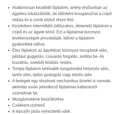
Alattomosan kezdődő fájdalom, amely elsősorban az
ágyékra lokalizálódik, de időnként kisugározhat a csípő
oldala és a comb elülső része felé.
Kezdetben intermittáló (időszakos, átmeneti) fájdalom a
csípő és az ágyék körül. Ezt a fájdalmat bizonyos
tevékenységek provokálják. Idővel a fájdalom
gyakoribbá válhat.
Éles fájdalom az ágyékban bizonyos mozgások után,
például guggolás, csavarás forgatás, autóba be- és
kiszállás, székből felállás- leülés,
Tompa fájdalom tartósabb nyugalomba helyezés után,
tartós ülés, tartós gyaloglás vagy edzés után
A betegek egy részének mechanikus tünetei is vannak,
aktivitás során jelentkező fájdalmas kattanásról
számolnak be
Mozgáshatárok beszűkülése
Csökkent izomerő
A lépcsőn járás nehezítetté válik