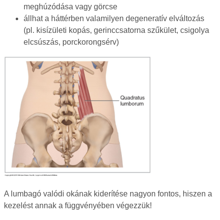
meghúzódása vagy görcse
állhat a háttérben valamilyen degeneratív elváltozás
(pl. kisízületi kopás, gerinccsatorna szűkület, csigolya
elcsúszás, porckorongsérv)
A lumbagó valódi okának kiderítése nagyon fontos, hiszen a
kezelést annak a függvényében végezzük!