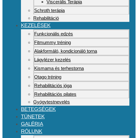
Viscerális Terápia
Schroth terápia
Rehabilitáció
KEZELÉSEK
Funkcionális edzés
Fitmummy tréning
Alakformáló, kondicionáló torna
Lágylézer kezelés
Kismama és terhestorna
Otago tréning
Rehabilitációs jóga
Rehabilitációs pilates
Gyógytestnevelés
BETEGSÉGEK
TÜNETEK
GALÉRIA
RÓLUNK