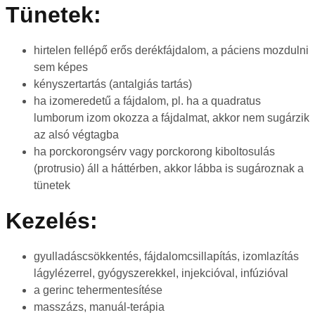
Tünetek:
hirtelen fellépő erős derékfájdalom, a páciens mozdulni
sem képes
kényszertartás (antalgiás tartás)
ha izomeredetű a fájdalom, pl. ha a quadratus
lumborum izom okozza a fájdalmat, akkor nem sugárzik
az alsó végtagba
ha porckorongsérv vagy porckorong kiboltosulás
(protrusio) áll a háttérben, akkor lábba is sugároznak a
tünetek
Kezelés:
gyulladáscsökkentés, fájdalomcsillapítás, izomlazítás
lágylézerrel, gyógyszerekkel, injekcióval, infúzióval
a gerinc tehermentesítése
masszázs, manuál-terápia