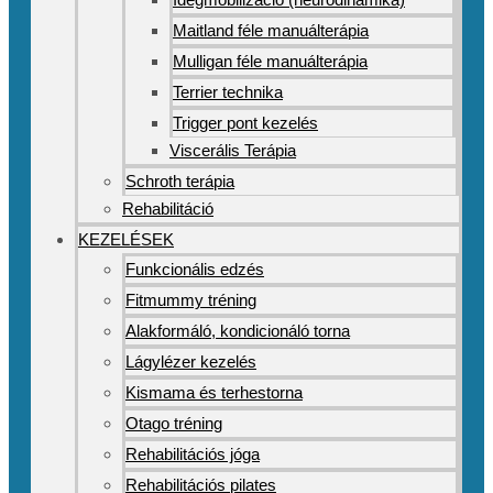
Maitland féle manuálterápia
Mulligan féle manuálterápia
Terrier technika
Trigger pont kezelés
Viscerális Terápia
Schroth terápia
Rehabilitáció
KEZELÉSEK
Funkcionális edzés
Fitmummy tréning
Alakformáló, kondicionáló torna
Lágylézer kezelés
Kismama és terhestorna
Otago tréning
Rehabilitációs jóga
Rehabilitációs pilates