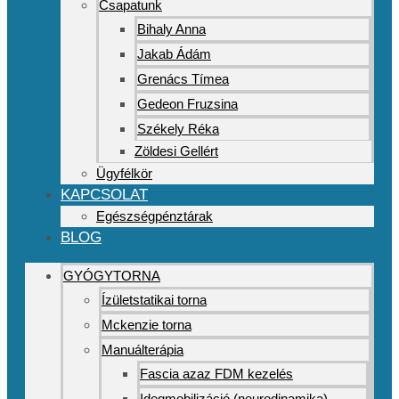
Csapatunk
Bihaly Anna
Jakab Ádám
Grenács Tímea
Gedeon Fruzsina
Székely Réka
Zöldesi Gellért
Ügyfélkör
KAPCSOLAT
Egészségpénztárak
BLOG
GYÓGYTORNA
Ízületstatikai torna
Mckenzie torna
Manuálterápia
Fascia azaz FDM kezelés
Idegmobilizáció (neurodinamika)