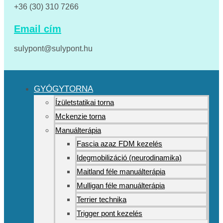
+36 (30) 310 7266
Email cím
sulypont@sulypont.hu
GYÓGYTORNA
Ízületstatikai torna
Mckenzie torna
Manuálterápia
Fascia azaz FDM kezelés
Idegmobilizáció (neurodinamika)
Maitland féle manuálterápia
Mulligan féle manuálterápia
Terrier technika
Trigger pont kezelés