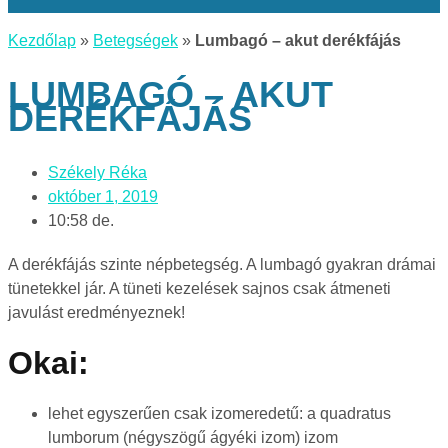
Kezdőlap
»
Betegségek
»
Lumbagó – akut derékfájás
LUMBAGÓ – AKUT
DERÉKFÁJÁS
Székely Réka
október 1, 2019
10:58 de.
A derékfájás szinte népbetegség. A lumbagó gyakran drámai
tünetekkel jár. A tüneti kezelések sajnos csak átmeneti
javulást eredményeznek!
Okai:
lehet egyszerűen csak izomeredetű: a quadratus
lumborum (négyszögű ágyéki izom) izom