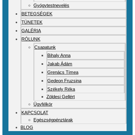
Gyógytestnevelés
BETEGSÉGEK
TÜNETEK
GALÉRIA
RÓLUNK
Csapatunk
Bihaly Anna
Jakab Ádám
Grenács Tímea
Gedeon Fruzsina
Székely Réka
Zöldesi Gellért
Ügyfélkör
KAPCSOLAT
Egészségpénztárak
BLOG