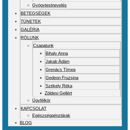
Gyógytestnevelés
BETEGSÉGEK
TÜNETEK
GALÉRIA
RÓLUNK
Csapatunk
Bihaly Anna
Jakab Ádám
Grenács Tímea
Gedeon Fruzsina
Székely Réka
Zöldesi Gellért
Ügyfélkör
KAPCSOLAT
Egészségpénztárak
BLOG