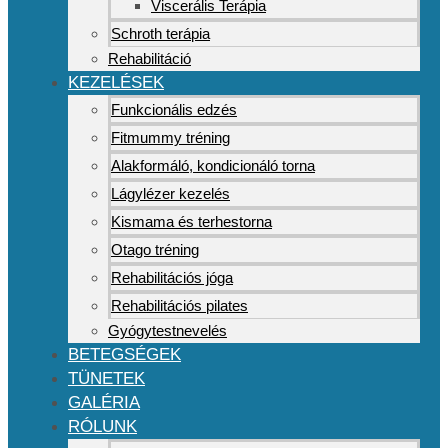
Viscerális Terápia
Schroth terápia
Rehabilitáció
KEZELÉSEK
Funkcionális edzés
Fitmummy tréning
Alakformáló, kondicionáló torna
Lágylézer kezelés
Kismama és terhestorna
Otago tréning
Rehabilitációs jóga
Rehabilitációs pilates
Gyógytestnevelés
BETEGSÉGEK
TÜNETEK
GALÉRIA
RÓLUNK