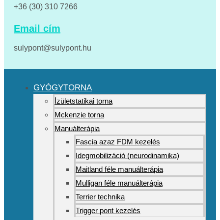
+36 (30) 310 7266
Email cím
sulypont@sulypont.hu
GYÓGYTORNA
Ízületstatikai torna
Mckenzie torna
Manuálterápia
Fascia azaz FDM kezelés
Idegmobilizáció (neurodinamika)
Maitland féle manuálterápia
Mulligan féle manuálterápia
Terrier technika
Trigger pont kezelés