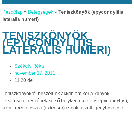
Kezdőlap
»
Betegségek
»
Teniszkönyök (epycondylitis
lateralis humeri)
TENISZKÖNYÖK
(EPYCONDYLITIS
LATERALIS HUMERI)
Székely Réka
november 17, 2011
11:20 de.
Teniszkönyökről beszélünk akkor, amikor a könyök
felkarcsonti részének külső bütykén (lateralis epycondylus),
az ott eredő feszítő (extensor) izmok túlzott igénybevétele