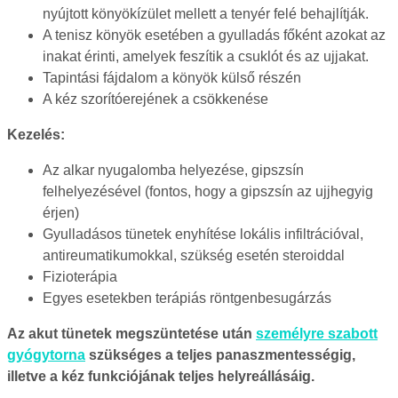
nyújtott könyökízület mellett a tenyér felé behajlítják.
A tenisz könyök esetében a gyulladás főként azokat az
inakat érinti, amelyek feszítik a csuklót és az ujjakat.
Tapintási fájdalom a könyök külső részén
A kéz szorítóerejének a csökkenése
Kezelés:
Az alkar nyugalomba helyezése, gipszsín
felhelyezésével (fontos, hogy a gipszsín az ujjhegyig
érjen)
Gyulladásos tünetek enyhítése lokális infiltrációval,
antireumatikumokkal, szükség esetén steroiddal
Fizioterápia
Egyes esetekben terápiás röntgenbesugárzás
Az akut tünetek megszüntetése után
személyre szabott
gyógytorna
szükséges a teljes panaszmentességig,
illetve a kéz funkciójának teljes helyreállásáig.