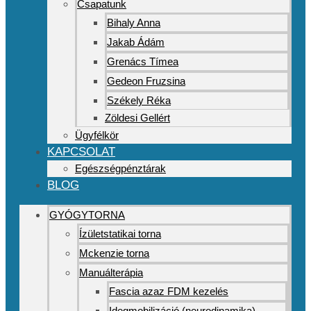
Csapatunk
Bihaly Anna
Jakab Ádám
Grenács Tímea
Gedeon Fruzsina
Székely Réka
Zöldesi Gellért
Ügyfélkör
KAPCSOLAT
Egészségpénztárak
BLOG
GYÓGYTORNA
Ízületstatikai torna
Mckenzie torna
Manuálterápia
Fascia azaz FDM kezelés
Idegmobilizáció (neurodinamika)