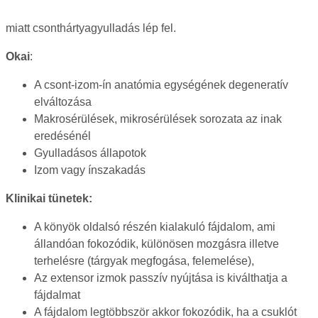
miatt csonthártyagyulladás lép fel.
Okai
:
A csont-izom-ín anatómia egységének degeneratív
elváltozása
Makrosérülések, mikrosérülések sorozata az inak
eredésénél
Gyulladásos állapotok
Izom vagy ínszakadás
Klinikai tünetek:
A könyök oldalsó részén kialakuló fájdalom, ami
állandóan fokozódik, különösen mozgásra illetve
terhelésre (tárgyak megfogása, felemelése),
Az extensor izmok passzív nyújtása is kiválthatja a
fájdalmat
A fájdalom legtöbbször akkor fokozódik, ha a csuklót