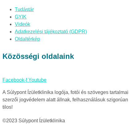
Tudástár
GYIK
Videók
Adatkezelési tájékoztató (GDPR)
Oldaltérkép
Közösségi oldalaink
Facebook-f
Youtube
A Súlypont Ízületklinika logója, fotói és szöveges tartalmai
szerzői jogvédelem alatt állnak, felhasználásuk szigorúan
tilos!
©2023 Súlypont Ízületklinika