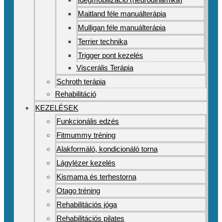
Maitland féle manuálterápia
Mulligan féle manuálterápia
Terrier technika
Trigger pont kezelés
Viscerális Terápia
Schroth terápia
Rehabilitáció
KEZELÉSEK
Funkcionális edzés
Fitmummy tréning
Alakformáló, kondicionáló torna
Lágylézer kezelés
Kismama és terhestorna
Otago tréning
Rehabilitációs jóga
Rehabilitációs pilates