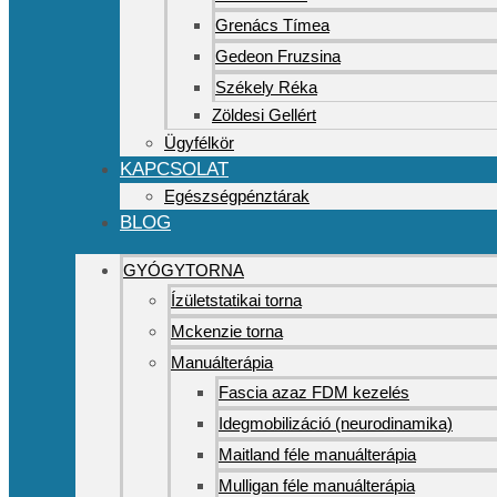
Grenács Tímea
Gedeon Fruzsina
Székely Réka
Zöldesi Gellért
Ügyfélkör
KAPCSOLAT
Egészségpénztárak
BLOG
GYÓGYTORNA
Ízületstatikai torna
Mckenzie torna
Manuálterápia
Fascia azaz FDM kezelés
Idegmobilizáció (neurodinamika)
Maitland féle manuálterápia
Mulligan féle manuálterápia