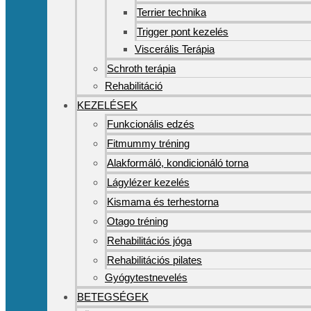
Terrier technika
Trigger pont kezelés
Viscerális Terápia
Schroth terápia
Rehabilitáció
KEZELÉSEK
Funkcionális edzés
Fitmummy tréning
Alakformáló, kondicionáló torna
Lágylézer kezelés
Kismama és terhestorna
Otago tréning
Rehabilitációs jóga
Rehabilitációs pilates
Gyógytestnevelés
BETEGSÉGEK