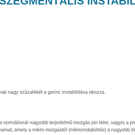
 SZEGMENTÁLIS INSTABI
mak nagy százalékét a gerinc instabilitása okozza.
özt a normálisnál nagyobb terjedelmű mozgás jön létre, vagyis 
mat, amely a mikro mozgástól (mikroinstabilitás) a nagyobb (lö