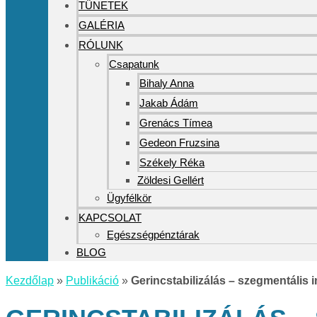
TÜNETEK
GALÉRIA
RÓLUNK
Csapatunk
Bihaly Anna
Jakab Ádám
Grenács Tímea
Gedeon Fruzsina
Székely Réka
Zöldesi Gellért
Ügyfélkör
KAPCSOLAT
Egészségpénztárak
BLOG
Kezdőlap
»
Publikáció
»
Gerincstabilizálás – szegmentális 