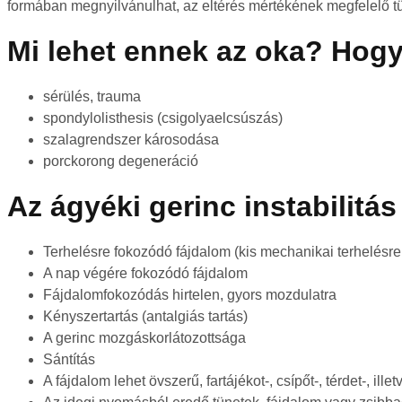
formában megnyilvánulhat, az eltérés mértékének megfelelő t
Mi lehet ennek az oka? Hogya
sérülés, trauma
spondylolisthesis (csigolyaelcsúszás)
szalagrendszer károsodása
porckorong degeneráció
Az ágyéki gerinc instabilitás
Terhelésre fokozódó fájdalom (kis mechanikai terhelésre
A nap végére fokozódó fájdalom
Fájdalomfokozódás hirtelen, gyors mozdulatra
Kényszertartás (antalgiás tartás)
A gerinc mozgáskorlátozottsága
Sántítás
A fájdalom lehet övszerű, fartájékot-, csípőt-, térdet-, ille