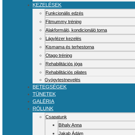
KEZELÉSEK
Funkcionális edzés
Fitmummy tréning
Alakformáló, kondicionáló torna
Lágylézer kezelés
Kismama és terhestorna
Otago tréning
Rehabilitációs jóga
Rehabilitációs pilates
Gyógytestnevelés
BETEGSÉGEK
TÜNETEK
GALÉRIA
RÓLUNK
Csapatunk
Bihaly Anna
Jakab Ádám