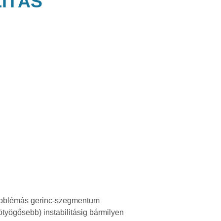
LITÁS
a problémás gerinc-szegmentum
työgősebb) instabilitásig bármilyen