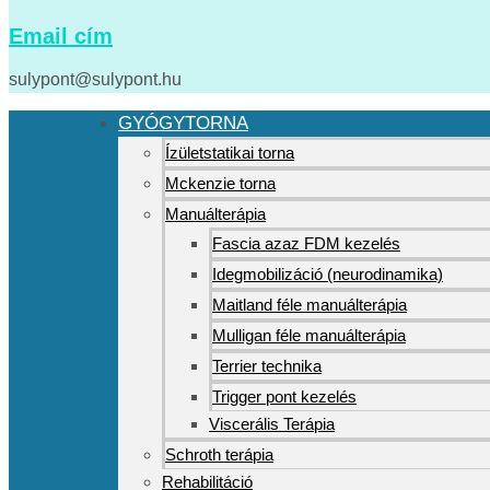
Email cím
sulypont@sulypont.hu
GYÓGYTORNA
Ízületstatikai torna
Mckenzie torna
Manuálterápia
Fascia azaz FDM kezelés
Idegmobilizáció (neurodinamika)
Maitland féle manuálterápia
Mulligan féle manuálterápia
Terrier technika
Trigger pont kezelés
Viscerális Terápia
Schroth terápia
Rehabilitáció