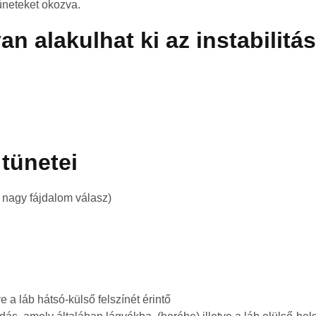
üneteket okozva.
n alakulhat ki az instabilitá
 tünetei
 nagy fájdalom válasz)
tve a láb hátsó-külső felszínét érintő