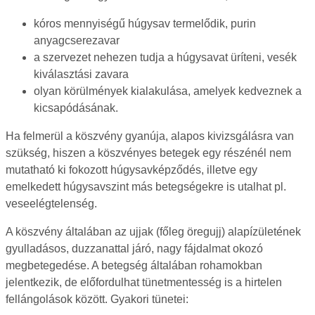
kóros mennyiségű húgysav termelődik, purin
anyagcserezavar
a szervezet nehezen tudja a húgysavat üríteni, vesék
kiválasztási zavara
olyan körülmények kialakulása, amelyek kedveznek a
kicsapódásának.
Ha felmerül a köszvény gyanúja, alapos kivizsgálásra van
szükség, hiszen a köszvényes betegek egy részénél nem
mutatható ki fokozott húgysavképződés, illetve egy
emelkedett húgysavszint más betegségekre is utalhat pl.
veseelégtelenség.
A köszvény általában az ujjak (főleg öregujj) alapízületének
gyulladásos, duzzanattal járó, nagy fájdalmat okozó
megbetegedése. A betegség általában rohamokban
jelentkezik, de előfordulhat tünetmentesség is a hirtelen
fellángolások között. Gyakori tünetei: