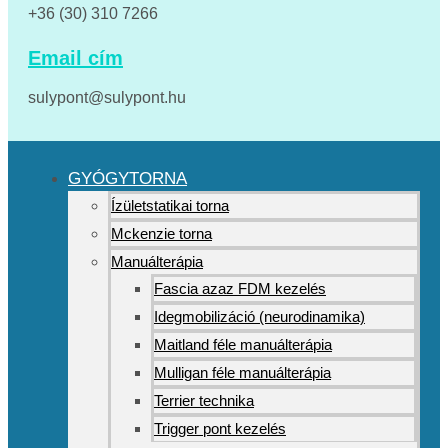
+36 (30) 310 7266
Email cím
sulypont@sulypont.hu
GYÓGYTORNA
Ízületstatikai torna
Mckenzie torna
Manuálterápia
Fascia azaz FDM kezelés
Idegmobilizáció (neurodinamika)
Maitland féle manuálterápia
Mulligan féle manuálterápia
Terrier technika
Trigger pont kezelés