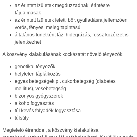
az érintett ízületek megduzzadnak, érintésre
fájdalmasak
az érintett ízületek feletti bőr, gyulladásra jellemzően
vörös, fényes, meleg tapintású
általános tünetként láz, hidegrázás, rossz közérzet is
jelentkezhet
A köszvény kialakulásának kockázatát növelő tényezők:
genetikai tényezők
helytelen táplálkozás
egyes betegségek pl. cukorbetegség (diabetes
mellitus), vesebetegség
bizonyos gyógyszerek
alkoholfogyasztás
túl kevés folyadék fogyasztása
túlsúly
Megfelelő étrenddel, a köszvény kialakulása