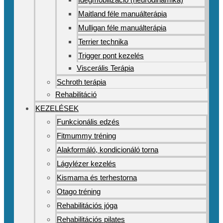
Maitland féle manuálterápia
Mulligan féle manuálterápia
Terrier technika
Trigger pont kezelés
Viscerális Terápia
Schroth terápia
Rehabilitáció
KEZELÉSEK
Funkcionális edzés
Fitmummy tréning
Alakformáló, kondicionáló torna
Lágylézer kezelés
Kismama és terhestorna
Otago tréning
Rehabilitációs jóga
Rehabilitációs pilates