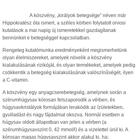
A köszvény, „királyok betegsége” néven már
Hippokratész óta ismert, a széles körben folytatott orvosi
kutatások a mai napig új ismeretekkel gazdagítanak
bennünket e betegséggel kapcsolatban.
Rengeteg kutatómunka eredményeként megismerhetünk
olyan élelmiszereket, amelyek növelik a köszvény
kialakulásának rizikóját, és olyan termékeket, amelyek pedig
csökkentik a betegség kialakulásának valószínűségét, ilyen
a C-vitamin.
A köszvény egy anyagcserebetegség, amelynek során a
szérumhúgysav kórosan felszaporodik a vérben, és
húgysavkristályok formájában lerakódik az ízületekben,
gyulladást és nagy fájdalmat okozva. Normál esetben a
húgysav oldott állapotban van jelen a vérben (a
szérumhúgysavszint 0, 42 mmol/l) és a vizelettel ürül ki. A
kórosan magas húgysavszint akkor alakul ki, ha: