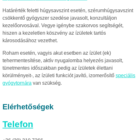
Határérték feletti húgysavszint esetén, szérumhúgysavszint
csökkentő gyógyszer szedése javasolt, konzultáljon
kezelőorvosával. Vegye igénybe szakorvos segítségét,
hiszen a kezeletlen köszvény az ízületek tartós
károsodásához vezethet.
Roham esetén, vagyis akut esetben az ízület (ek)
tehermentesítése, aktív nyugalomba helyezés javasolt,
tünetmentes időszakban pedig az ízületek élettani
körülményeit-, az ízületi funkciót javító, izomerősítő
speciális
gyógytornára
van szükség.
Elérhetőségek
Telefon