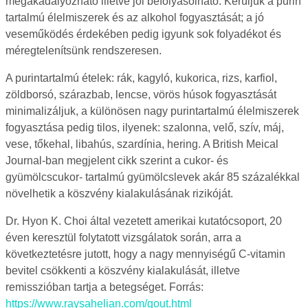
megakadályozható illetve jól befolyásolható. Kerüljük a purin
tartalmú élelmiszerek és az alkohol fogyasztását; a jó
veseműködés érdekében pedig igyunk sok folyadékot és
méregtelenítsünk rendszeresen.
A purintartalmú ételek: rák, kagyló, kukorica, rizs, karfiol,
zöldborsó, szárazbab, lencse, vörös húsok fogyasztását
minimalizáljuk, a különösen nagy purintartalmú élelmiszerek
fogyasztása pedig tilos, ilyenek: szalonna, velő, szív, máj,
vese, tőkehal, libahús, szardínia, hering. A British Meical
Journal-ban megjelent cikk szerint a cukor- és
gyümölcscukor- tartalmú gyümölcslevek akár 85 százalékkal
növelhetik a köszvény kialakulásának rizikóját.
Dr. Hyon K. Choi által vezetett amerikai kutatócsoport, 20
éven keresztül folytatott vizsgálatok során, arra a
következtetésre jutott, hogy a nagy mennyiségű C-vitamin
bevitel csökkenti a köszvény kialakulását, illetve
remisszióban tartja a betegséget. Forrás:
https://www.raysahelian.com/gout.html