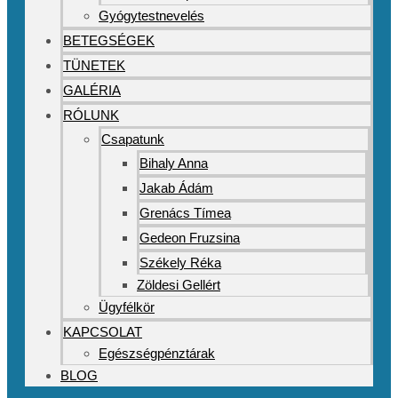
Gyógytestnevelés
BETEGSÉGEK
TÜNETEK
GALÉRIA
RÓLUNK
Csapatunk
Bihaly Anna
Jakab Ádám
Grenács Tímea
Gedeon Fruzsina
Székely Réka
Zöldesi Gellért
Ügyfélkör
KAPCSOLAT
Egészségpénztárak
BLOG