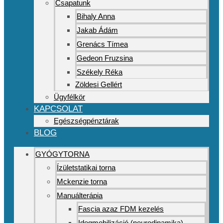
Csapatunk
Bihaly Anna
Jakab Ádám
Grenács Tímea
Gedeon Fruzsina
Székely Réka
Zöldesi Gellért
Ügyfélkör
KAPCSOLAT
Egészségpénztárak
BLOG
GYÓGYTORNA
Ízületstatikai torna
Mckenzie torna
Manuálterápia
Fascia azaz FDM kezelés
Idegmobilizáció (neurodinamika)