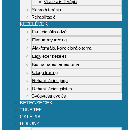
Viscerális Terápia
Schroth terápia
Rehabilitáció
KEZELÉSEK
Funkcionális edzés
Fitmummy tréning
Alakformáló, kondicionáló torna
Lágylézer kezelés
Kismama és terhestorna
Otago tréning
Rehabilitációs jóga
Rehabilitációs pilates
Gyógytestnevelés
BETEGSÉGEK
TÜNETEK
GALÉRIA
RÓLUNK