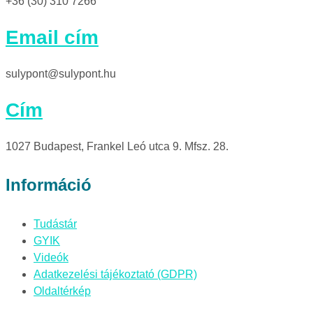
+36 (30) 310 7266
Email cím
sulypont@sulypont.hu
Cím
1027 Budapest, Frankel Leó utca 9. Mfsz. 28.
Információ
Tudástár
GYIK
Videók
Adatkezelési tájékoztató (GDPR)
Oldaltérkép