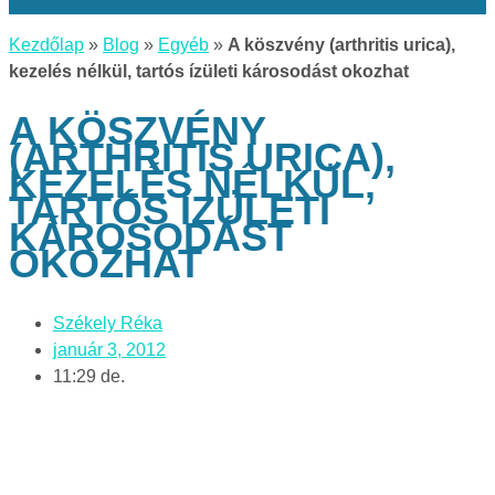
Kezdőlap
»
Blog
»
Egyéb
»
A köszvény (arthritis urica),
kezelés nélkül, tartós ízületi károsodást okozhat
A KÖSZVÉNY
(ARTHRITIS URICA),
KEZELÉS NÉLKÜL,
TARTÓS ÍZÜLETI
KÁROSODÁST
OKOZHAT
Székely Réka
január 3, 2012
11:29 de.