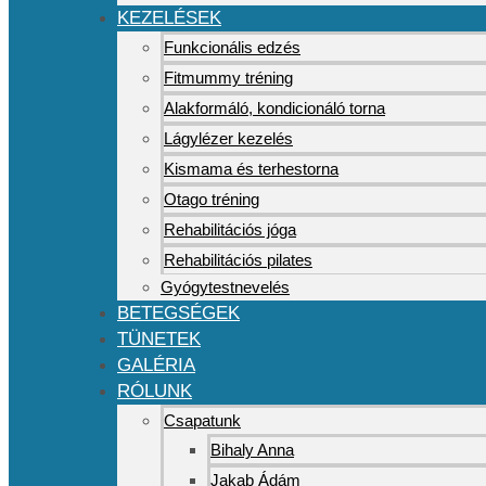
KEZELÉSEK
Funkcionális edzés
Fitmummy tréning
Alakformáló, kondicionáló torna
Lágylézer kezelés
Kismama és terhestorna
Otago tréning
Rehabilitációs jóga
Rehabilitációs pilates
Gyógytestnevelés
BETEGSÉGEK
TÜNETEK
GALÉRIA
RÓLUNK
Csapatunk
Bihaly Anna
Jakab Ádám