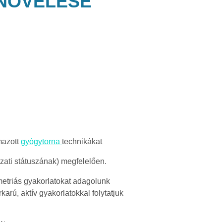
 NÖVELÉSE
mazott
gyógytorna
technikákat
zati státuszának) megfelelően.
metriás gyakorlatokat adagolunk
karú, aktív gyakorlatokkal folytatjuk