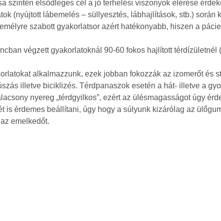
a szintén elsődleges cél a jó terhelési viszonyok elérése érde
ok (nyújtott lábemelés – süllyesztés, lábhajlítások, stb.) során 
lyre szabott gyakorlatsor azért hatékonyabb, hiszen a páciens
ncban végzett gyakorlatoknál 90-60 fokos hajlított térdízületnél 
orlatokat alkalmazzunk, ezek jobban fokozzák az izomerőt és sta
ás illetve biciklizés. Térdpanaszok esetén a hát- illetve a gyor
lacsony nyereg „térdgyilkos”, ezért az ülésmagasságot úgy érde
gét is érdemes beállítani, úgy hogy a súlyunk kizárólag az ülőg
 az emelkedőt.