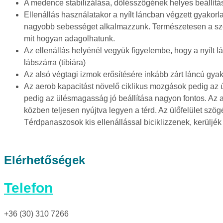
A medence stabilizálása, dőlésszögének helyes beállítás
Ellenállás használatakor a nyílt láncban végzett gyakorlat
nagyobb sebességet alkalmazzunk. Természetesen a szemé
mit hogyan adagolhatunk.
Az ellenállás helyénél vegyük figyelembe, hogy a nyílt lá
lábszárra (tibiára)
Az alsó végtagi izmok erősítésére inkább zárt láncú gyak
Az aerob kapacitást növelő ciklikus mozgások pedig az úsz
pedig az ülésmagasság jó beállítása nagyon fontos. Az a
közben teljesen nyújtva legyen a térd. Az ülőfelület szö
Térdpanaszosok kis ellenállással biciklizzenek, kerüljék
Elérhetőségek
Telefon
+36 (30) 310 7266