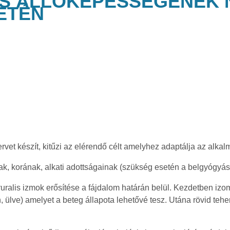
ÉS ÁLLÓKÉPESSÉGÉNEK
ETÉN
rvet készít, kitűzi az elérendő célt amelyhez adaptálja az alkal
k, korának, alkati adottságainak (szükség esetén a belgyógyás
ruralis izmok erősítése a fájdalom határán belül. Kezdetben izo
, ülve) amelyet a beteg állapota lehetővé tesz. Utána rövid teher