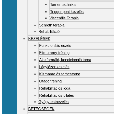
Terrier technika
Trigger pont kezelés
Viscerális Terápia
Schroth terápia
Rehabilitáció
KEZELÉSEK
Funkcionális edzés
Fitmummy tréning
Alakformáló, kondicionáló torna
Lágylézer kezelés
Kismama és terhestorna
Otago tréning
Rehabilitációs jóga
Rehabilitációs pilates
Gyógytestnevelés
BETEGSÉGEK