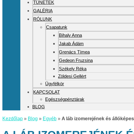
TÜNETEK
GALÉRIA
RÓLUNK
Csapatunk
Bihaly Anna
Jakab Ádám
Grenács Tímea
Gedeon Fruzsina
Székely Réka
Zöldesi Gellért
Ügyfélkör
KAPCSOLAT
Egészségpénztárak
BLOG
Kezdőlap
»
Blog
»
Egyéb
»
A láb izomerejének és állóképe