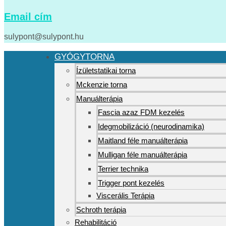
Email cím
sulypont@sulypont.hu
GYÓGYTORNA
Ízületstatikai torna
Mckenzie torna
Manuálterápia
Fascia azaz FDM kezelés
Idegmobilizáció (neurodinamika)
Maitland féle manuálterápia
Mulligan féle manuálterápia
Terrier technika
Trigger pont kezelés
Viscerális Terápia
Schroth terápia
Rehabilitáció