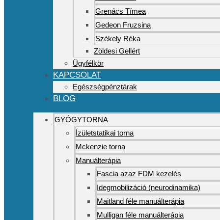
Grenács Tímea
Gedeon Fruzsina
Székely Réka
Zöldesi Gellért
Ügyfélkör
KAPCSOLAT
Egészségpénztárak
BLOG
GYÓGYTORNA
Ízületstatikai torna
Mckenzie torna
Manuálterápia
Fascia azaz FDM kezelés
Idegmobilizáció (neurodinamika)
Maitland féle manuálterápia
Mulligan féle manuálterápia