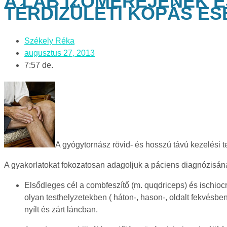
A LÁB IZOMEREJÉNEK 
TÉRDÍZÜLETI KOPÁS ES
Székely Réka
augusztus 27, 2013
7:57 de.
A gyógytornász rövid- és hosszú távú kezelési te
A gyakorlatokat fokozatosan adagoljuk a páciens diagnózisána
Elsődleges cél a combfeszítő (m. quqdriceps) és ischioc
olyan testhelyzetekben ( háton-, hason-, oldalt fekvésben
nyílt és zárt láncban.