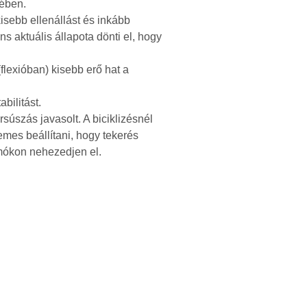
kében.
kisebb ellenállást és inkább
 aktuális állapota dönti el, hogy
(flexióban) kisebb erő hat a
bilitást.
súszás javasolt. A biciklizésnél
mes beállítani, hogy tekerés
umókon nehezedjen el.