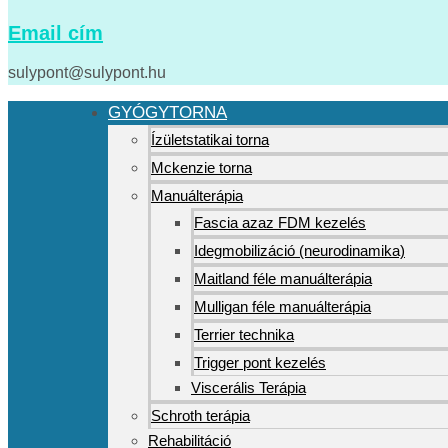
Email cím
sulypont@sulypont.hu
GYÓGYTORNA
Ízületstatikai torna
Mckenzie torna
Manuálterápia
Fascia azaz FDM kezelés
Idegmobilizáció (neurodinamika)
Maitland féle manuálterápia
Mulligan féle manuálterápia
Terrier technika
Trigger pont kezelés
Viscerális Terápia
Schroth terápia
Rehabilitáció