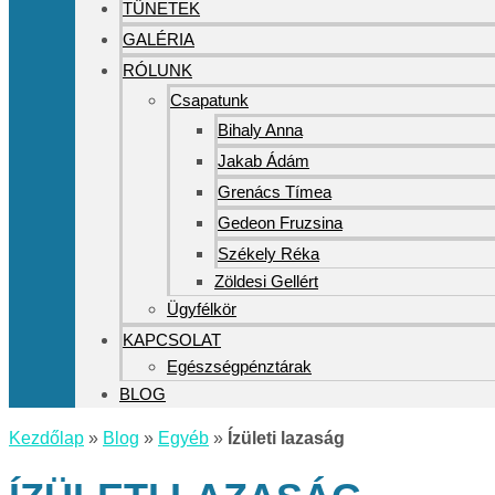
TÜNETEK
GALÉRIA
RÓLUNK
Csapatunk
Bihaly Anna
Jakab Ádám
Grenács Tímea
Gedeon Fruzsina
Székely Réka
Zöldesi Gellért
Ügyfélkör
KAPCSOLAT
Egészségpénztárak
BLOG
Kezdőlap
»
Blog
»
Egyéb
»
Ízületi lazaság