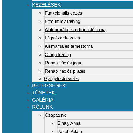
KEZELÉSEK
Funkcionális edzés
Fitmummy tréning
Alakformáló, kondicionáló torna
Lágylézer kezelés
Kismama és terhestorna
Otago tréning
Rehabilitációs jóga
Rehabilitációs pilates
Gyógytestnevelés
BETEGSÉGEK
TÜNETEK
GALÉRIA
RÓLUNK
Csapatunk
Bihaly Anna
Jakab Ádám