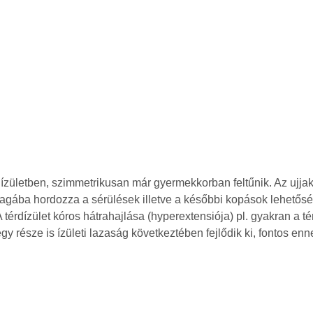
 ízületben, szimmetrikusan már gyermekkorban feltűnik. Az ujjak,
magába hordozza a sérülések illetve a későbbi kopások lehetős
érdízület kóros hátrahajlása (hyperextensiója) pl. gyakran a térd
gy része is ízületi lazaság következtében fejlődik ki, fontos e