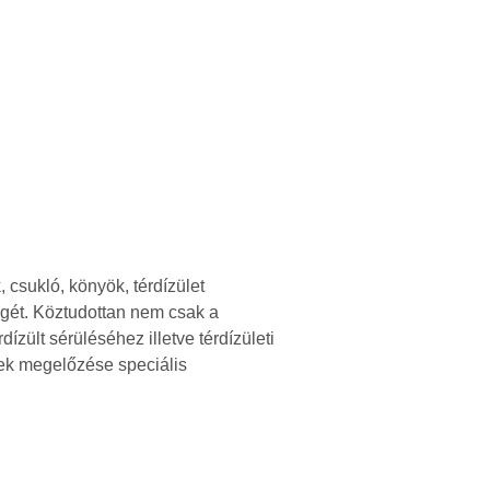
 csukló, könyök, térdízület
égét. Köztudottan nem csak a
ízült sérüléséhez illetve térdízületi
nnek megelőzése speciális