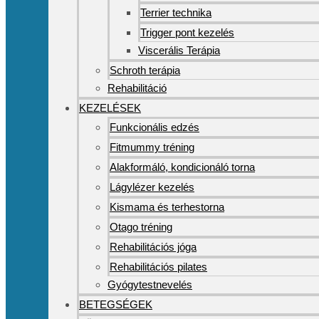
Terrier technika
Trigger pont kezelés
Viscerális Terápia
Schroth terápia
Rehabilitáció
KEZELÉSEK
Funkcionális edzés
Fitmummy tréning
Alakformáló, kondicionáló torna
Lágylézer kezelés
Kismama és terhestorna
Otago tréning
Rehabilitációs jóga
Rehabilitációs pilates
Gyógytestnevelés
BETEGSÉGEK