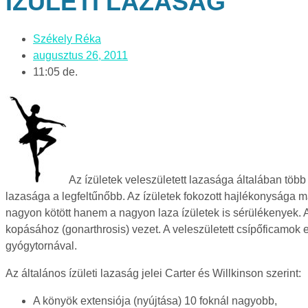
ÍZÜLETI LAZASÁG
Székely Réka
augusztus 26, 2011
11:05 de.
Az ízületek veleszületett lazasága általában több
lazasága a legfeltűnőbb. Az ízületek fokozott hajlékonysága 
nagyon kötött hanem a nagyon laza ízületek is sérülékenyek. A t
kopásához (gonarthrosis) vezet. A veleszületett csípőficamok e
gyógytornával.
Az általános ízületi lazaság jelei Carter és Willkinson szerint:
A könyök extensiója (nyújtása) 10 foknál nagyobb,