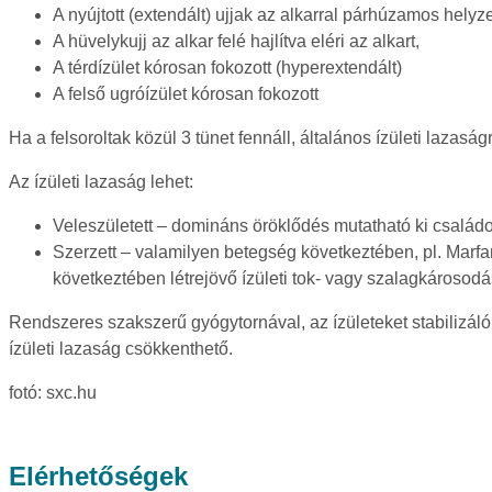
A nyújtott (extendált) ujjak az alkarral párhúzamos hely
A hüvelykujj az alkar felé hajlítva eléri az alkart,
A térdízület kórosan fokozott (hyperextendált)
A felső ugróízület kórosan fokozott
Ha a felsoroltak közül 3 tünet fennáll, általános ízületi lazasá
Az ízületi lazaság lehet:
Veleszületett – domináns öröklődés mutatható ki család
Szerzett – valamilyen betegség következtében, pl. Marfan
következtében létrejövő ízületi tok- vagy szalagkárosodá
Rendszeres szakszerű gyógytornával, az ízületeket stabilizáló 
ízületi lazaság csökkenthető.
fotó: sxc.hu
Elérhetőségek