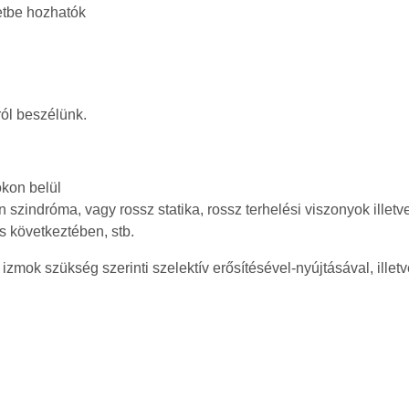
zetbe hozhatók
gról beszélünk.
okon belül
 szindróma, vagy rossz statika, rossz terhelési viszonyok illet
s következtében, stb.
izmok szükség szerinti szelektív erősítésével-nyújtásával, illet