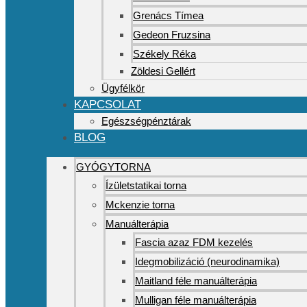
Grenács Tímea
Gedeon Fruzsina
Székely Réka
Zöldesi Gellért
Ügyfélkör
KAPCSOLAT
Egészségpénztárak
BLOG
GYÓGYTORNA
Ízületstatikai torna
Mckenzie torna
Manuálterápia
Fascia azaz FDM kezelés
Idegmobilizáció (neurodinamika)
Maitland féle manuálterápia
Mulligan féle manuálterápia