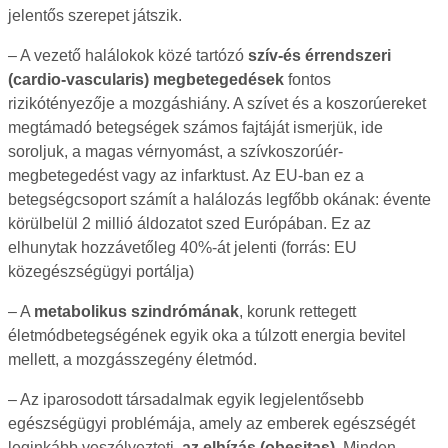
jelentős szerepet játszik.
– A vezető halálokok közé tartózó
szív-és érrendszeri
(cardio-vascularis) megbetegedések
fontos
rizikótényezője a mozgáshiány. A szívet és a koszorúereket
megtámadó betegségek számos fajtáját ismerjük, ide
soroljuk, a magas vérnyomást, a szívkoszorúér-
megbetegedést vagy az infarktust. Az EU-ban ez a
betegségcsoport számít a halálozás legfőbb okának: évente
körülbelül 2 millió áldozatot szed Európában. Ez az
elhunytak hozzávetőleg 40%-át jelenti (forrás: EU
közegészségügyi portálja)
– A
metabolikus szindrómának
, korunk rettegett
életmódbetegségének egyik oka a túlzott energia bevitel
mellett, a mozgásszegény életmód.
– Az iparosodott társadalmak egyik legjelentősebb
egészségügyi problémája, amely az emberek egészségét
leginkább veszélyezteti,
az elhízás (obesitas).
Minden