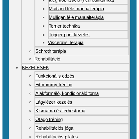
Maitland féle manuálterápia
Mulligan féle manuálterápia
Terrier technika
Trigger pont kezelés
Viscerális Terápia
Schroth terápia
Rehabilitáció
KEZELÉSEK
Funkcionális edzés
Fitmummy tréning
Alakformáló, kondicionáló torna
Lágylézer kezelés
Kismama és terhestorna
Otago tréning
Rehabilitációs jóga
Rehabilitációs pilates