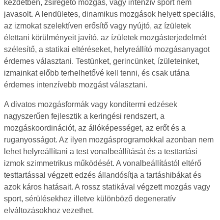
kezdetben, zsírégető mozgás, vagy intenzív sport nem
javasolt
.
A lendületes, dinamikus mozgások helyett speciális,
az izmokat szelektíven erősítő vagy nyújtó, az ízületek
élettani körülményeit javító, az ízületek mozgásterjedelmét
szélesítő, a statikai eltéréseket, helyreállító mozgásanyagot
érdemes választani. Testünket, gerincünket, ízületeinket,
izmainkat előbb terhelhetővé kell tenni, és csak utána
érdemes intenzívebb mozgást választani.
A divatos mozgásformák vagy konditermi edzések
nagyszerűen fejlesztik a keringési rendszert, a
mozgáskoordinációt, az állóképességet, az erőt és a
ruganyosságot. Az ilyen mozgásprogramokkal azonban nem
lehet helyreállítani a test vonalbeállítását és a testtartási
izmok szimmetrikus működését. A vonalbeállítástól eltérő
testtartással végzett edzés állandósítja a tartáshibákat és
azok káros hatásait. A rossz statikával végzett mozgás vagy
sport, sérülésekhez illetve különböző degeneratív
elváltozásokhoz vezethet.