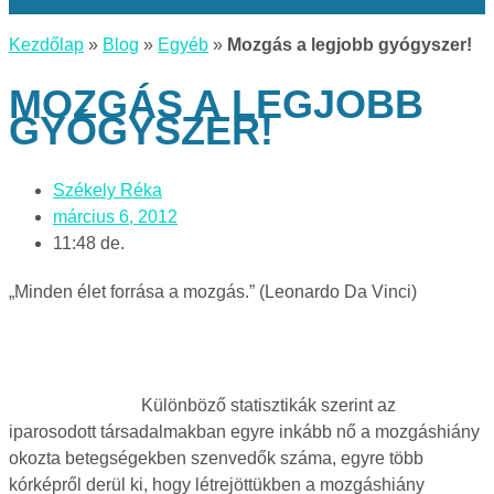
Kezdőlap
»
Blog
»
Egyéb
»
Mozgás a legjobb gyógyszer!
MOZGÁS A LEGJOBB
GYÓGYSZER!
Székely Réka
március 6, 2012
11:48 de.
„Minden élet forrása a mozgás.” (Leonardo Da Vinci)
Különböző statisztikák szerint az
iparosodott társadalmakban egyre inkább nő a mozgáshiány
okozta betegségekben szenvedők száma, egyre több
kórképről derül ki, hogy létrejöttükben a mozgáshiány