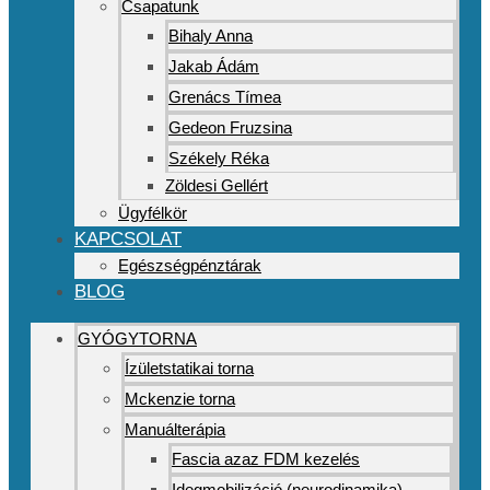
Csapatunk
Bihaly Anna
Jakab Ádám
Grenács Tímea
Gedeon Fruzsina
Székely Réka
Zöldesi Gellért
Ügyfélkör
KAPCSOLAT
Egészségpénztárak
BLOG
GYÓGYTORNA
Ízületstatikai torna
Mckenzie torna
Manuálterápia
Fascia azaz FDM kezelés
Idegmobilizáció (neurodinamika)