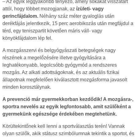
– Az egyik leggyakoribb tényező, amely sokakat visszatart
attól, hogy többet mozogjanak, az
ízületi- vagy
gerincfájdalom.
Néhány száz méter gyaloglás után
derékfájás jelentkezik, 15 perc aerobikozás után megfájdul a
térd, egy teniszpartit követően máris váll- vagy
könyökfájdalom lép fel.
A mozgásszervi és belgyógyászati betegségek nagy
részének a megelőzésére illetve gyógyítására a
leghatékonyabb, legolcsóbb gyógymód a rendszeres
mozgás. Az alkati adottságoknak, és az aktuális fizikai
állapotnak megfelelően kiválasztott mozgásforma javasolt
minden korosztálynak.
A prevenció már gyermekkorban kezdődik! A mozgásra-,
sportra nevelés az egyik legfontosabb, amit szülőként a
gyermekünk egészsége érdekében megtehetünk.
Körültekintőnek kell lenni a sportválasztás terén! Vannak
olyan szülők, akik státusz szimbólumnak tekintik a sportot, és