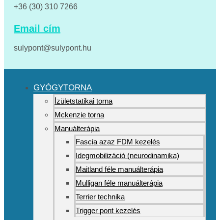
+36 (30) 310 7266
Email cím
sulypont@sulypont.hu
GYÓGYTORNA
Ízületstatikai torna
Mckenzie torna
Manuálterápia
Fascia azaz FDM kezelés
Idegmobilizáció (neurodinamika)
Maitland féle manuálterápia
Mulligan féle manuálterápia
Terrier technika
Trigger pont kezelés