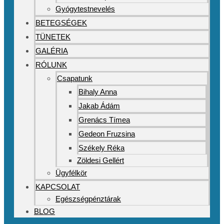
Gyógytestnevelés
BETEGSÉGEK
TÜNETEK
GALÉRIA
RÓLUNK
Csapatunk
Bihaly Anna
Jakab Ádám
Grenács Tímea
Gedeon Fruzsina
Székely Réka
Zöldesi Gellért
Ügyfélkör
KAPCSOLAT
Egészségpénztárak
BLOG