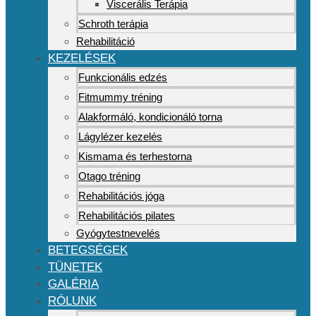
Viscerális Terápia
Schroth terápia
Rehabilitáció
KEZELÉSEK
Funkcionális edzés
Fitmummy tréning
Alakformáló, kondicionáló torna
Lágylézer kezelés
Kismama és terhestorna
Otago tréning
Rehabilitációs jóga
Rehabilitációs pilates
Gyógytestnevelés
BETEGSÉGEK
TÜNETEK
GALÉRIA
RÓLUNK