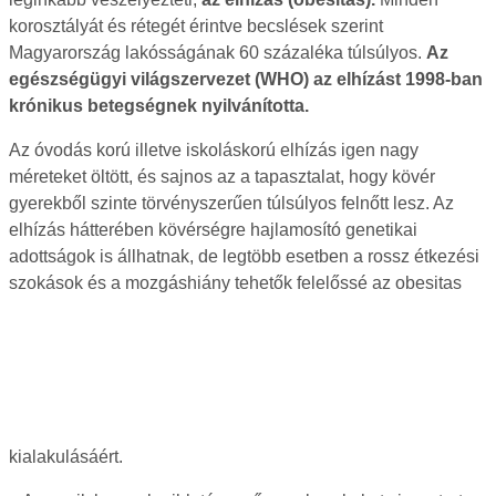
korosztályát és rétegét érintve becslések szerint
Magyarország lakósságának 60 százaléka túlsúlyos.
Az
egészségügyi világszervezet (WHO) az elhízást 1998-ban
krónikus betegségnek nyilvánította.
Az óvodás korú illetve iskoláskorú elhízás igen nagy
méreteket öltött, és sajnos az a tapasztalat, hogy kövér
gyerekből szinte törvényszerűen túlsúlyos felnőtt lesz. Az
elhízás hátterében kövérségre hajlamosító genetikai
adottságok is állhatnak, de legtöbb esetben a rossz étkezési
szokások és a mozgáshiány tehetők felelőssé az obesitas
kialakulásáért.