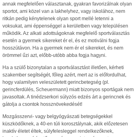
annak megfelelően választanak, gyakran favorizálnak olyan
sportot, ami közel van a lakhelyhez, vagy iskolához, nem
ritkán pedig kénytelenek olyan sport mellé letenni a
voksukat, ami éppenséggel a kerületben vagy településen
működik. Az alkati adottságoknak megfelelő sportválasztás
esetén a gyermek sikereket ér el, és ez motiválni fogja
hosszútávon. Ha a gyermek nem ér el sikereket, és nem
örömmel űzi azt, előbb-utóbb abba fogja hagyni.
Ha a szülő bizonytalan a sportválasztást illetően, kérheti
szakember segítségét, főleg azért, mert az is előfordulhat,
hogy valamilyen veleszületett gerincbetegség (pl.
gerincferdülés, Scheuermann) miatt bizonyos sportágak nem
javasoltak. A tinédzserkori súlyzós edzés árt a gerincnek és
gátolja a csontok hossznövekedését!
Mozgásszervi- vagy belgyógyászati betegségekkel
küszködőknek, a 40-en túli korosztálynak, akik előzetesen
inaktív életet éltek, súlyfelesleggel rendelkezőknek,