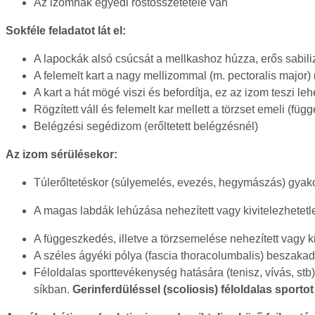
Az izomnak egyedi rostösszetétele van
Sokféle feladatot lát el:
A lapockák alsó csúcsát a mellkashoz húzza, erős sabiliz
A felemelt kart a nagy mellizommal (m. pectoralis major) 
A kart a hát mögé viszi és befordítja, ez az izom teszi leh
Rögzített váll és felemelt kar mellett a törzset emeli (f
Belégzési segédizom (erőltetett belégzésnél)
Az izom sérülésekor:
Túlerőltetéskor (súlyemelés, evezés, hegymászás) gyako
A magas labdák lehúzása nehezített vagy kivitelezhetetl
A függeszkedés, illetve a törzsemelése nehezített vagy ki
A széles ágyéki pólya (fascia thoracolumbalis) beszakad
Féloldalas sporttevékenység hatására (tenisz, vívás, stb
síkban.
Gerinferdüléssel (scoliosis) féloldalas sportot