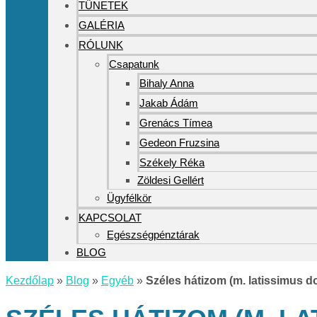
TÜNETEK
GALÉRIA
RÓLUNK
Csapatunk
Bihaly Anna
Jakab Ádám
Grenács Tímea
Gedeon Fruzsina
Székely Réka
Zöldesi Gellért
Ügyfélkör
KAPCSOLAT
Egészségpénztárak
BLOG
Kezdőlap
»
Blog
»
Egyéb
»
Széles hátizom (m. latissimus d