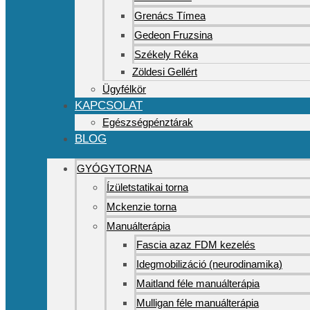
Grenács Tímea
Gedeon Fruzsina
Székely Réka
Zöldesi Gellért
Ügyfélkör
KAPCSOLAT
Egészségpénztárak
BLOG
GYÓGYTORNA
Ízületstatikai torna
Mckenzie torna
Manuálterápia
Fascia azaz FDM kezelés
Idegmobilizáció (neurodinamika)
Maitland féle manuálterápia
Mulligan féle manuálterápia