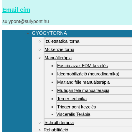
Email cím
sulypont@sulypont.hu
GYÓGYTORNA
Ízületstatikai torna
Mckenzie torna
Manuálterápia
Fascia azaz FDM kezelés
Idegmobilizáció (neurodinamika)
Maitland féle manuálterápia
Mulligan féle manuálterápia
Terrier technika
Trigger pont kezelés
Viscerális Terápia
Schroth terápia
Rehabilitáció