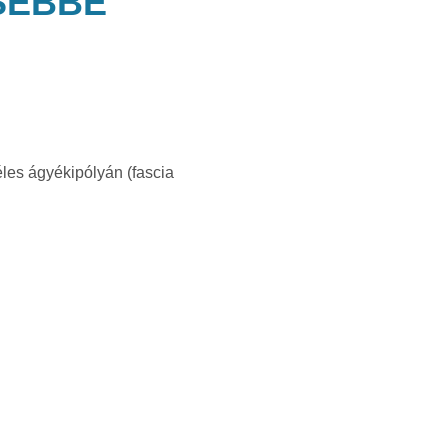
ZSEBBE
éles ágyékipólyán (fascia