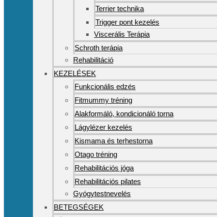
Terrier technika
Trigger pont kezelés
Viscerális Terápia
Schroth terápia
Rehabilitáció
KEZELÉSEK
Funkcionális edzés
Fitmummy tréning
Alakformáló, kondicionáló torna
Lágylézer kezelés
Kismama és terhestorna
Otago tréning
Rehabilitációs jóga
Rehabilitációs pilates
Gyógytestnevelés
BETEGSÉGEK