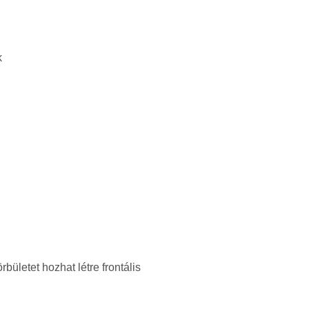
k
ületet hozhat létre frontális