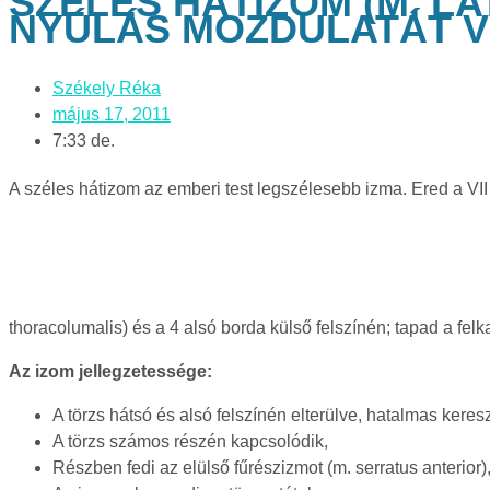
SZÉLES HÁTIZOM (M. LA
NYÚLÁS MOZDULATÁT V
Székely Réka
május 17, 2011
7:33 de.
A széles hátizom az emberi test legszélesebb izma. Ered a VII
thoracolumalis) és a 4 alsó borda külső felszínén; tapad a felk
Az izom jellegzetessége:
A törzs hátsó és alsó felszínén elterülve, hatalmas keresz
A törzs számos részén kapcsolódik,
Részben fedi az elülső fűrészizmot (m. serratus anterior),