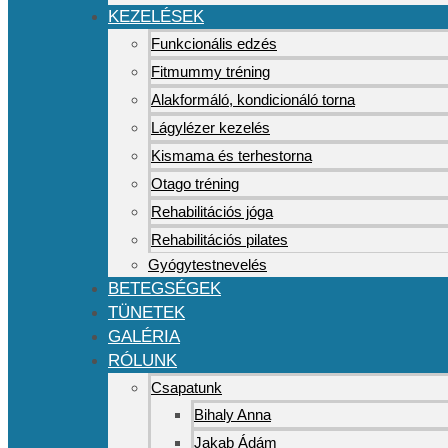
KEZELÉSEK
Funkcionális edzés
Fitmummy tréning
Alakformáló, kondicionáló torna
Lágylézer kezelés
Kismama és terhestorna
Otago tréning
Rehabilitációs jóga
Rehabilitációs pilates
Gyógytestnevelés
BETEGSÉGEK
TÜNETEK
GALÉRIA
RÓLUNK
Csapatunk
Bihaly Anna
Jakab Ádám