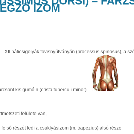
TISSIMUS DORSI) – FAR
ÉGZŐ IZOM
 – XII háticsigolyák tövisnyúlványán (processus spinosus), a sz
arcsont kis gumóin (crista tuberculi minor)
tmetszeti felülete van,
 felső részét fedi a csuklyásizom (m. trapezius) alsó része,