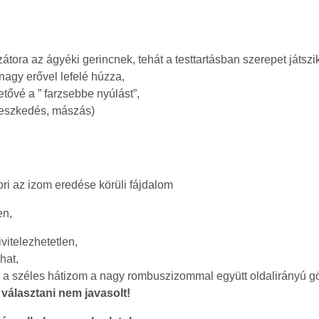
átora az ágyéki gerincnek, tehát a testtartásban szerepet játszi
nagy erővel lefelé húzza,
etővé a ” farzsebbe nyúlást”,
üggeszkedés, mászás)
ri az izom eredése körüli fájdalom
en,
vitelezhetetlen,
hat,
) a széles hátizom a nagy rombuszizommal együtt oldalirányú görb
 választani nem javasolt!