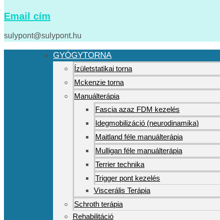
Email cím
sulypont@sulypont.hu
GYÓGYTORNA
Ízületstatikai torna
Mckenzie torna
Manuálterápia
Fascia azaz FDM kezelés
Idegmobilizáció (neurodinamika)
Maitland féle manuálterápia
Mulligan féle manuálterápia
Terrier technika
Trigger pont kezelés
Viscerális Terápia
Schroth terápia
Rehabilitáció