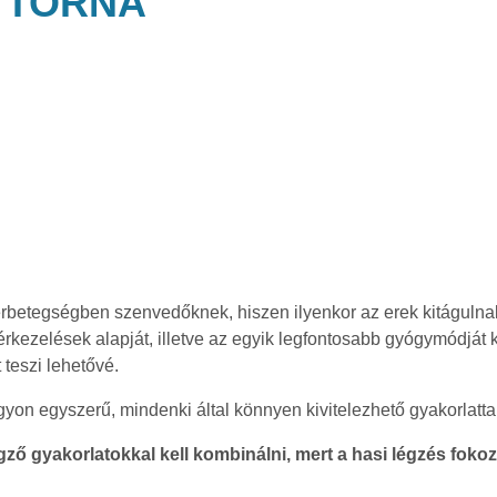
 TORNA
betegségben szenvedőknek, hiszen ilyenkor az erek kitágulnak
zérkezelések alapját, illetve az egyik legfontosabb gyógymódjá
 teszi lehetővé.
yon egyszerű, mindenki által könnyen kivitelezhető gyakorlattal
ző gyakorlatokkal kell kombinálni, mert a hasi légzés fokoz