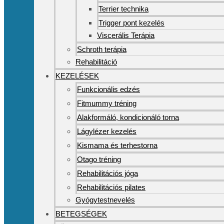
Terrier technika
Trigger pont kezelés
Viscerális Terápia
Schroth terápia
Rehabilitáció
KEZELÉSEK
Funkcionális edzés
Fitmummy tréning
Alakformáló, kondicionáló torna
Lágylézer kezelés
Kismama és terhestorna
Otago tréning
Rehabilitációs jóga
Rehabilitációs pilates
Gyógytestnevelés
BETEGSÉGEK