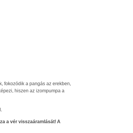
, fokozódik a pangás az erekben,
t képezi, hiszen az izompumpa a
.
za a vér visszaáramlását! A