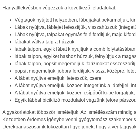
Hanyattfekvésben végezzük a következő feladatokat:
Végtagok nyújtott helyzetben, lábujjakat bekarmoljuk, kin
Lábak nyújtva, lábfejet lefeszítjük, visszahúzzuk (integet
Lábak nyújtva, talpakat egymás felé fordítjuk, majd kiford
lábakat váltva talpra húzzuk
lábak talpon, egyik lábat kinyújtjuk a comb folytatásában
lábak talpon, egyiket hashoz húzzuk, felnyújtjuk a magas
lábak talpon, popsit megemeljük, farizmokat összeszorít
popsit megemeljük, jobbra fordítjuk, vissza középre, lete
A lábat nyújtva emeljük, letesszük, csere
A lábat nyújtva emeljük, közben integetünk a lábfejjel, i
A lábat nyújtva emeljük, közben csípőből ki-be forgatjuk,
Egyik lábbal bicikliző mozdulatot végzünk (előre párszor,
A gyakorlatokat többször ismételjük. Az ismétlésszám mindig az
Kezdetben érdemes igénybe venni gyógytornász szakember seg
Derékpanaszosaink fokozottan figyeljenek, hogy a végtaggyakor