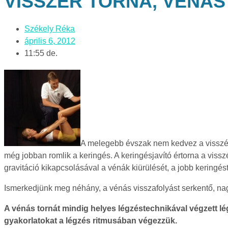
VISSZÉR TORNA, VÉNÁS
Székely Réka
április 6, 2012
11:55 de.
A melegebb évszak nem kedvez a visszér
még jobban romlik a keringés. A keringésjavító értorna a viss
gravitáció kikapcsolásával a vénák kiürülését, a jobb keringést
Ismerkedjünk meg néhány, a vénás visszafolyást serkentő, nag
A vénás tornát mindig helyes légzéstechnikával végzett lég
gyakorlatokat a légzés ritmusában végezzük.