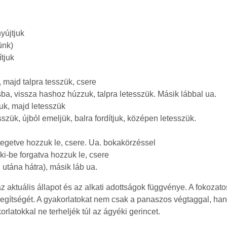
yújtjuk
ünk)
ítjuk
, majd talpra tesszük, csere
ba, vissza hashoz húzzuk, talpra letesszük. Másik lábbal ua.
juk, majd letesszük
sszük, újból emeljük, balra fordítjuk, középen letesszük.
ntegetve hozzuk le, csere. Ua. bokakörzéssel
 ki-be forgatva hozzuk le, csere
 utána hátra), másik láb ua.
 aktuális állapot és az alkati adottságok függvénye. A fokozatos
ítségét. A gyakorlatokat nem csak a panaszos végtaggal, hane
latokkal ne terheljék túl az ágyéki gerincet.