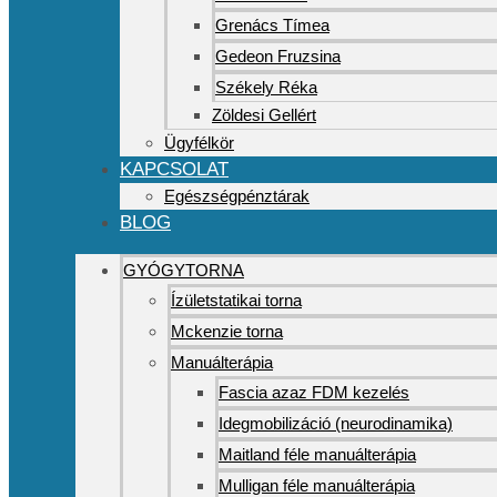
Grenács Tímea
Gedeon Fruzsina
Székely Réka
Zöldesi Gellért
Ügyfélkör
KAPCSOLAT
Egészségpénztárak
BLOG
GYÓGYTORNA
Ízületstatikai torna
Mckenzie torna
Manuálterápia
Fascia azaz FDM kezelés
Idegmobilizáció (neurodinamika)
Maitland féle manuálterápia
Mulligan féle manuálterápia