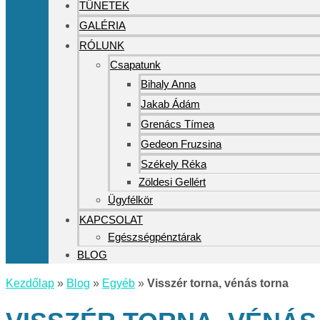
TÜNETEK
GALÉRIA
RÓLUNK
Csapatunk
Bihaly Anna
Jakab Ádám
Grenács Tímea
Gedeon Fruzsina
Székely Réka
Zöldesi Gellért
Ügyfélkör
KAPCSOLAT
Egészségpénztárak
BLOG
Kezdőlap
»
Blog
»
Egyéb
»
Visszér torna, vénás torna