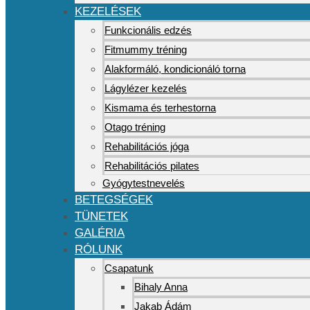
KEZELÉSEK
Funkcionális edzés
Fitmummy tréning
Alakformáló, kondicionáló torna
Lágylézer kezelés
Kismama és terhestorna
Otago tréning
Rehabilitációs jóga
Rehabilitációs pilates
Gyógytestnevelés
BETEGSÉGEK
TÜNETEK
GALÉRIA
RÓLUNK
Csapatunk
Bihaly Anna
Jakab Ádám