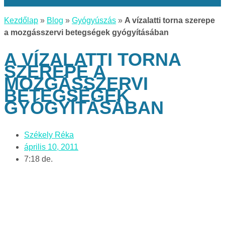
Kezdőlap
»
Blog
»
Gyógyúszás
»
A vízalatti torna szerepe
a mozgásszervi betegségek gyógyításában
A VÍZALATTI TORNA
SZEREPE A
MOZGÁSSZERVI
BETEGSÉGEK
GYÓGYÍTÁSÁBAN
Székely Réka
április 10, 2011
7:18 de.