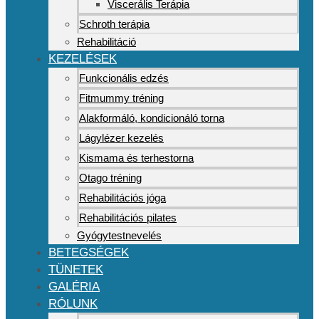
Viscerális Terápia
Schroth terápia
Rehabilitáció
KEZELÉSEK
Funkcionális edzés
Fitmummy tréning
Alakformáló, kondicionáló torna
Lágylézer kezelés
Kismama és terhestorna
Otago tréning
Rehabilitációs jóga
Rehabilitációs pilates
Gyógytestnevelés
BETEGSÉGEK
TÜNETEK
GALÉRIA
RÓLUNK