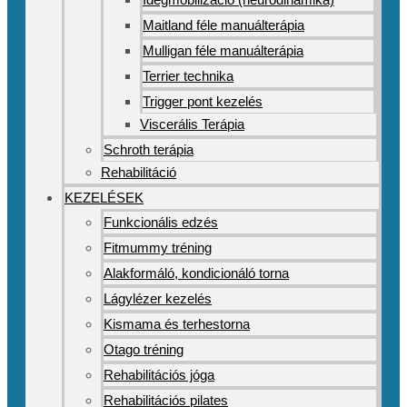
Maitland féle manuálterápia
Mulligan féle manuálterápia
Terrier technika
Trigger pont kezelés
Viscerális Terápia
Schroth terápia
Rehabilitáció
KEZELÉSEK
Funkcionális edzés
Fitmummy tréning
Alakformáló, kondicionáló torna
Lágylézer kezelés
Kismama és terhestorna
Otago tréning
Rehabilitációs jóga
Rehabilitációs pilates