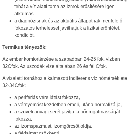
tehát a víz alatti torna az izmok erősítésére igen
alkalmas.
a diagnózisnak és az aktuális állapotnak megfelelő
fokozatos terheléssel javíthatjuk a fizikai erőnlétet,
kondíciót.
Termikus tényezők:
Az ember komfortérzése a szabadban 24-25 fok, vízben
32Cfok. Az uszodák vize általában 26 és fél Cfok.
A vízalatti tornához alkalmazott indiferens víz hőmérséklete
32-34Cfok:
a perifériás vérellátást fokozza,
a vérnyomást kezdetben emeli, utána normalizálja,
a szöveti anyagcserét javítja, a bőr rugalmasságát
fokozza,
az izomspazmust, izomgörcsöt oldja,
a fájdalmat csökkenti,