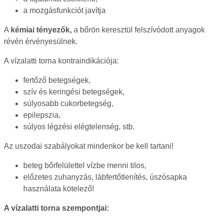
a mozgásfunkciót javítja
A
kémiai tényezők,
a bőrön keresztül felszívódott anyagok
révén érvényesülnek.
A vízalatti torna kontraindikációja:
fertőző betegségek,
szív és keringési betegségek,
súlyosabb cukorbetegség,
epilepszia,
súlyos légzési elégtelenség, stb.
Az uszodai szabályokat mindenkor be kell tartani!
beteg bőrfelülettel vízbe menni tilos,
előzetes zuhanyzás, lábfertőtlenítés, úszósapka
használata kötelező!
A vízalatti torna szempontjai: