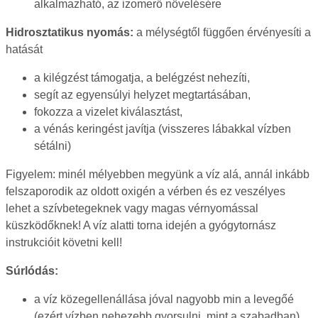
alkalmazható, az izomerő növelésére
Hidrosztatikus nyomás:
a mélységtől függően érvényesíti a
hatását
a kilégzést támogatja, a belégzést nehezíti,
segít az egyensúlyi helyzet megtartásában,
fokozza a vizelet kiválasztást,
a vénás keringést javítja (visszeres lábakkal vízben
sétálni)
Figyelem: minél mélyebben megyünk a víz alá, annál inkább
felszaporodik az oldott oxigén a vérben és ez veszélyes
lehet a szívbetegeknek vagy magas vérnyomással
küszködőknek! A víz alatti torna idején a gyógytornász
instrukcióit követni kell!
Súrlódás:
a víz közegellenállása jóval nagyobb min a levegőé
(ezért vízben nehezebb gyorsulni, mint a szabadban),