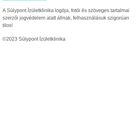
A Súlypont Ízületklinika logója, fotói és szöveges tartalmai
szerzői jogvédelem alatt állnak, felhasználásuk szigorúan
tilos!
©2023 Súlypont Ízületklinika