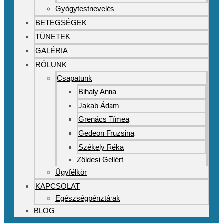
Gyógytestnevelés
BETEGSÉGEK
TÜNETEK
GALÉRIA
RÓLUNK
Csapatunk
Bihaly Anna
Jakab Ádám
Grenács Tímea
Gedeon Fruzsina
Székely Réka
Zöldesi Gellért
Ügyfélkör
KAPCSOLAT
Egészségpénztárak
BLOG