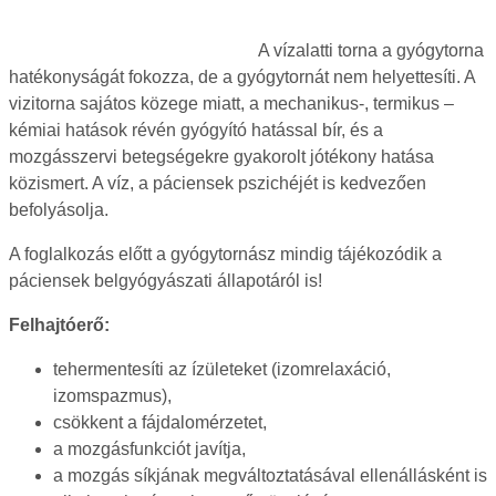
A vízalatti torna a gyógytorna
hatékonyságát fokozza, de a gyógytornát nem helyettesíti. A
vizitorna sajátos közege miatt, a mechanikus-, termikus –
kémiai hatások révén gyógyító hatással bír, és a
mozgásszervi betegségekre gyakorolt jótékony hatása
közismert. A víz, a páciensek pszichéjét is kedvezően
befolyásolja.
A foglalkozás előtt a gyógytornász mindig tájékozódik a
páciensek belgyógyászati állapotáról is!
Felhajtóerő:
tehermentesíti az ízületeket (izomrelaxáció,
izomspazmus),
csökkent a fájdalomérzetet,
a mozgásfunkciót javítja,
a mozgás síkjának megváltoztatásával ellenállásként is