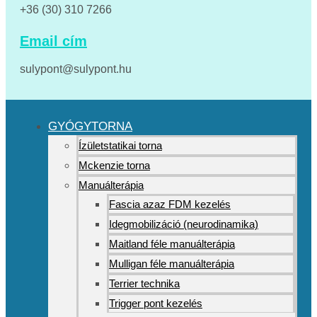
+36 (30) 310 7266
Email cím
sulypont@sulypont.hu
GYÓGYTORNA
Ízületstatikai torna
Mckenzie torna
Manuálterápia
Fascia azaz FDM kezelés
Idegmobilizáció (neurodinamika)
Maitland féle manuálterápia
Mulligan féle manuálterápia
Terrier technika
Trigger pont kezelés