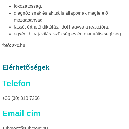
fokozatosság,
diagnózisnak és aktuális állapotnak megfelelő
mozgásanyag,
lassú, érthető diktálás, időt hagyva a reakcióra,
egyéni hibajavítás, szükség estén manuális segítség
fotó: sxc.hu
Elérhetőségek
Telefon
+36 (30) 310 7266
Email cím
sulypont@sulypont.hu