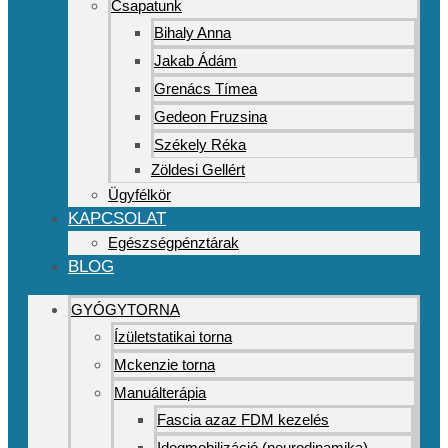
Csapatunk
Bihaly Anna
Jakab Ádám
Grenács Tímea
Gedeon Fruzsina
Székely Réka
Zöldesi Gellért
Ügyfélkör
KAPCSOLAT
Egészségpénztárak
BLOG
GYÓGYTORNA
Ízületstatikai torna
Mckenzie torna
Manuálterápia
Fascia azaz FDM kezelés
Idegmobilizáció (neurodinamika)