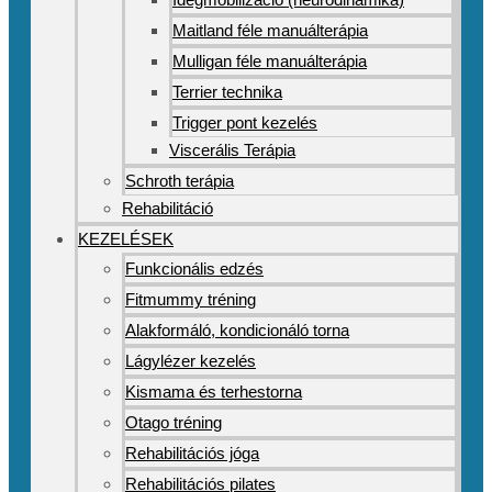
Maitland féle manuálterápia
Mulligan féle manuálterápia
Terrier technika
Trigger pont kezelés
Viscerális Terápia
Schroth terápia
Rehabilitáció
KEZELÉSEK
Funkcionális edzés
Fitmummy tréning
Alakformáló, kondicionáló torna
Lágylézer kezelés
Kismama és terhestorna
Otago tréning
Rehabilitációs jóga
Rehabilitációs pilates