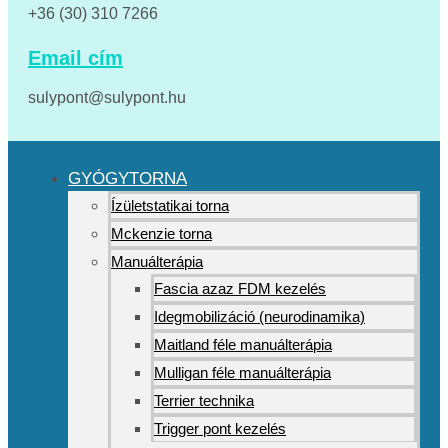
+36 (30) 310 7266
Email cím
sulypont@sulypont.hu
GYÓGYTORNA
Ízületstatikai torna
Mckenzie torna
Manuálterápia
Fascia azaz FDM kezelés
Idegmobilizáció (neurodinamika)
Maitland féle manuálterápia
Mulligan féle manuálterápia
Terrier technika
Trigger pont kezelés