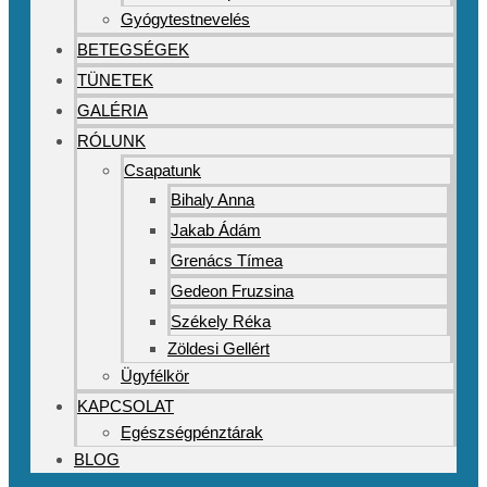
Gyógytestnevelés
BETEGSÉGEK
TÜNETEK
GALÉRIA
RÓLUNK
Csapatunk
Bihaly Anna
Jakab Ádám
Grenács Tímea
Gedeon Fruzsina
Székely Réka
Zöldesi Gellért
Ügyfélkör
KAPCSOLAT
Egészségpénztárak
BLOG