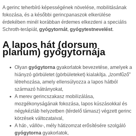
A gerinc teherbíró képességének növelése, mobilitásának
fokozása, és a későbbi gerincpanaszok elkerülése
érdekében minél korábban érdemes elkezdeni a speciális
Schroth-terápiát,
gyógytornát
,
gyógytestnevelést
.
A lapos hát (dorsum
planum)
gyógytornája
Olyan
gyógytorna
gyakorlatok bevezetése, amelyek a
hiányzó görbületet (görbületeket) kialakítja. „Izomfűző”
létrehozása, amely ellensúlyozza a lapos hátból
származó hátrányokat,
A merev gerincszakasz mobilizálása,
mozgékonyságának fokozása, lapos kúszásokkal és
négykézláb helyzetben (térdelő támasz) végzett gerinc
körzések változataival,
A hát-, vállöv-, mély hátizomzat erősítésére szolgáló
gyógytorna
gyakorlatok,