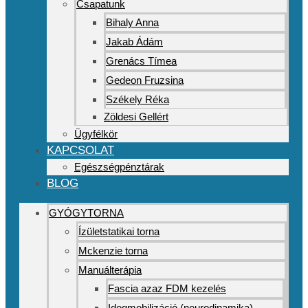
Csapatunk
Bihaly Anna
Jakab Ádám
Grenács Tímea
Gedeon Fruzsina
Székely Réka
Zöldesi Gellért
Ügyfélkör
KAPCSOLAT
Egészségpénztárak
BLOG
GYÓGYTORNA
Ízületstatikai torna
Mckenzie torna
Manuálterápia
Fascia azaz FDM kezelés
Idegmobilizáció (neurodinamika)