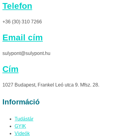
Telefon
+36 (30) 310 7266
Email cím
sulypont@sulypont.hu
Cím
1027 Budapest, Frankel Leó utca 9. Mfsz. 28.
Információ
Tudástár
GYIK
Videók