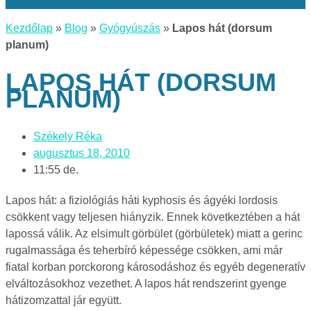
Kezdőlap
»
Blog
»
Gyógyúszás
»
Lapos hát (dorsum
planum)
LAPOS HÁT (DORSUM
PLANUM)
Székely Réka
augusztus 18, 2010
11:55 de.
Lapos hát: a fiziológiás háti kyphosis és ágyéki lordosis
csökkent vagy teljesen hiányzik. Ennek következtében a hát
lapossá válik. Az elsimult görbület (görbületek) miatt a gerinc
rugalmassága és teherbíró képessége csökken, ami már
fiatal korban porckorong károsodáshoz és egyéb degeneratív
elváltozásokhoz vezethet. A lapos hát rendszerint gyenge
hátizomzattal jár együtt.