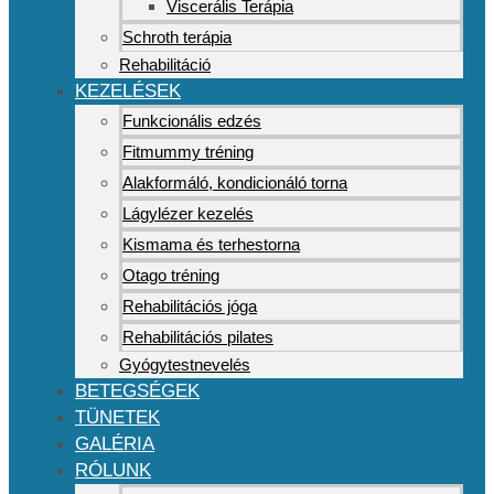
Viscerális Terápia
Schroth terápia
Rehabilitáció
KEZELÉSEK
Funkcionális edzés
Fitmummy tréning
Alakformáló, kondicionáló torna
Lágylézer kezelés
Kismama és terhestorna
Otago tréning
Rehabilitációs jóga
Rehabilitációs pilates
Gyógytestnevelés
BETEGSÉGEK
TÜNETEK
GALÉRIA
RÓLUNK