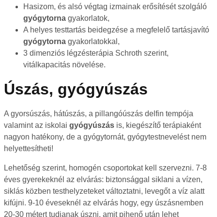
Hasizom, és alsó végtag izmainak erősítését szolgáló
gyógytorna
gyakorlatok,
A helyes testtartás beidegzése a megfelelő tartásjavító
gyógytorna
gyakorlatokkal,
3 dimenziós légzésterápia Schroth szerint,
vitálkapacitás növelése.
Úszás, gyógyúszás
A gyorsúszás, hátúszás, a pillangóúszás delfin tempója
valamint az iskolai
gyógyúszás
is, kiegészítő terápiaként
nagyon hatékony, de a gyógytornát, gyógytestnevelést nem
helyettesítheti!
Lehetőség szerint, homogén csoportokat kell szervezni. 7-8
éves gyerekeknél az elvárás: biztonsággal siklani a vízen,
siklás közben testhelyzeteket változtatni, levegőt a víz alatt
kifújni. 9-10 éveseknél az elvárás hogy, egy úszásnemben
20-30 métert tudjanak úszni, amit pihenő után lehet