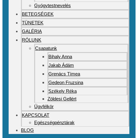
Gyógytestnevelés
BETEGSÉGEK
TÜNETEK
GALÉRIA
RÓLUNK
Csapatunk
Bihaly Anna
Jakab Ádám
Grenács Tímea
Gedeon Fruzsina
Székely Réka
Zöldesi Gellért
Ügyfélkör
KAPCSOLAT
Egészségpénztárak
BLOG