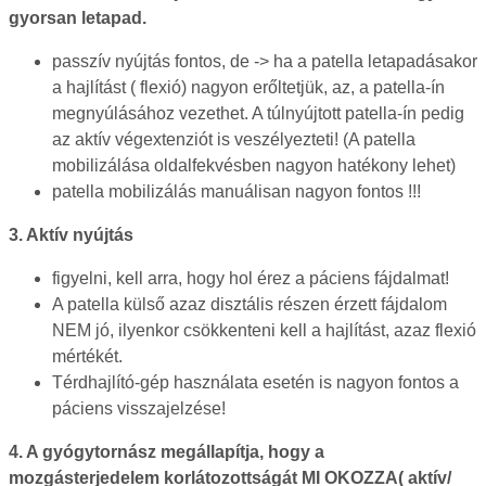
gyorsan letapad.
passzív nyújtás fontos, de -> ha a patella letapadásakor
a hajlítást ( flexió) nagyon erőltetjük, az, a patella-ín
megnyúlásához vezethet. A túlnyújtott patella-ín pedig
az aktív végextenziót is veszélyezteti! (A patella
mobilizálása oldalfekvésben nagyon hatékony lehet)
patella mobilizálás manuálisan nagyon fontos !!!
3. Aktív nyújtás
figyelni, kell arra, hogy hol érez a páciens fájdalmat!
A patella külső azaz disztális részen érzett fájdalom
NEM jó, ilyenkor csökkenteni kell a hajlítást, azaz flexió
mértékét.
Térdhajlító-gép használata esetén is nagyon fontos a
páciens visszajelzése!
4. A gyógytornász megállapítja, hogy a
mozgásterjedelem korlátozottságát MI OKOZZA( aktív/