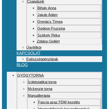
Csapatunk
Bihaly Anna
Jakab Ádám
Grenács Tímea
Gedeon Fruzsina
Székely Réka
Zöldesi Gellért
Ügyfélkör
KAPCSOLAT
Egészségpénztárak
BLOG
GYÓGYTORNA
Ízületstatikai torna
Mckenzie torna
Manuálterápia
Fascia azaz FDM kezelés
Idegmobilizáció (neurodinamika)