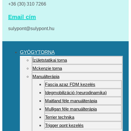
+36 (30) 310 7266
Email cím
sulypont@sulypont.hu
GYÓGYTORNA
Ízületstatikai torna
Mckenzie torna
Manuálterápia
Fascia azaz FDM kezelés
Idegmobilizáció (neurodinamika)
Maitland féle manuálterápia
Mulligan féle manuálterápia
Terrier technika
Trigger pont kezelés