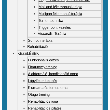
Maitland féle manuálterápia
Mulligan féle manuálterápia
Terrier technika
Trigger pont kezelés
Viscerális Terápia
Schroth terápia
Rehabilitáció
KEZELÉSEK
Funkcionális edzés
Fitmummy tréning
Alakformáló, kondicionáló torna
Lágylézer kezelés
Kismama és terhestorna
Otago tréning
Rehabilitációs jóga
Rehabilitációs pilates