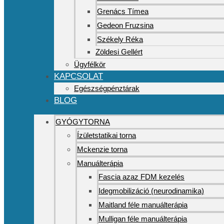
Grenács Tímea
Gedeon Fruzsina
Székely Réka
Zöldesi Gellért
Ügyfélkör
KAPCSOLAT
Egészségpénztárak
BLOG
GYÓGYTORNA
Ízületstatikai torna
Mckenzie torna
Manuálterápia
Fascia azaz FDM kezelés
Idegmobilizáció (neurodinamika)
Maitland féle manuálterápia
Mulligan féle manuálterápia