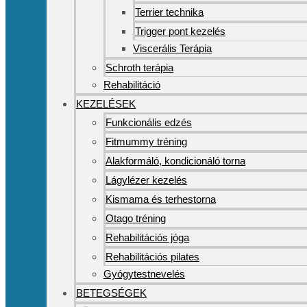
Terrier technika
Trigger pont kezelés
Viscerális Terápia
Schroth terápia
Rehabilitáció
KEZELÉSEK
Funkcionális edzés
Fitmummy tréning
Alakformáló, kondicionáló torna
Lágylézer kezelés
Kismama és terhestorna
Otago tréning
Rehabilitációs jóga
Rehabilitációs pilates
Gyógytestnevelés
BETEGSÉGEK