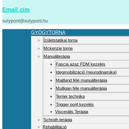
Email cím
sulypont@sulypont.hu
GYÓGYTORNA
Ízületstatikai torna
Mckenzie torna
Manuálterápia
Fascia azaz FDM kezelés
Idegmobilizáció (neurodinamika)
Maitland féle manuálterápia
Mulligan féle manuálterápia
Terrier technika
Trigger pont kezelés
Viscerális Terápia
Schroth terápia
Rehabilitáció