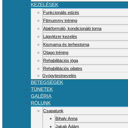
KEZELÉSEK
Funkcionális edzés
Fitmummy tréning
Alakformáló, kondicionáló torna
Lágylézer kezelés
Kismama és terhestorna
Otago tréning
Rehabilitációs jóga
Rehabilitációs pilates
Gyógytestnevelés
BETEGSÉGEK
TÜNETEK
GALÉRIA
RÓLUNK
Csapatunk
Bihaly Anna
Jakab Ádám