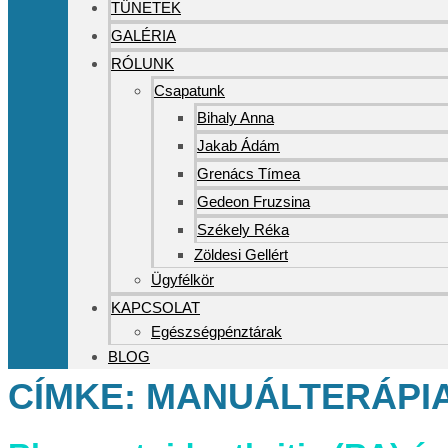
TÜNETEK
GALÉRIA
RÓLUNK
Csapatunk
Bihaly Anna
Jakab Ádám
Grenács Tímea
Gedeon Fruzsina
Székely Réka
Zöldesi Gellért
Ügyfélkör
KAPCSOLAT
Egészségpénztárak
BLOG
CÍMKE:
MANUÁLTERÁPI