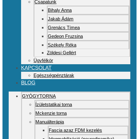
Csapatunk
Bihaly Anna
Jakab Ádám
Grenács Tímea
Gedeon Fruzsina
Székely Réka
Zöldesi Gellért
Ügyfélkör
KAPCSOLAT
Egészségpénztárak
BLOG
GYÓGYTORNA
Ízületstatikai torna
Mckenzie torna
Manuálterápia
Fascia azaz FDM kezelés
Idegmobilizáció (neurodinamika)