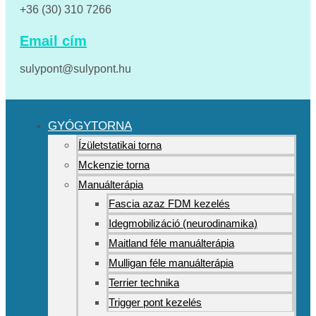
+36 (30) 310 7266
Email cím
sulypont@sulypont.hu
GYÓGYTORNA
Ízületstatikai torna
Mckenzie torna
Manuálterápia
Fascia azaz FDM kezelés
Idegmobilizáció (neurodinamika)
Maitland féle manuálterápia
Mulligan féle manuálterápia
Terrier technika
Trigger pont kezelés