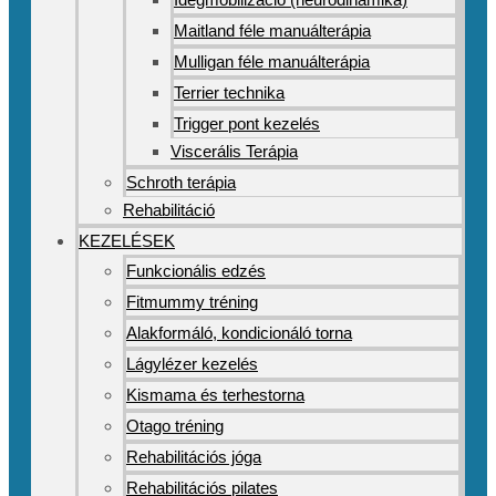
Maitland féle manuálterápia
Mulligan féle manuálterápia
Terrier technika
Trigger pont kezelés
Viscerális Terápia
Schroth terápia
Rehabilitáció
KEZELÉSEK
Funkcionális edzés
Fitmummy tréning
Alakformáló, kondicionáló torna
Lágylézer kezelés
Kismama és terhestorna
Otago tréning
Rehabilitációs jóga
Rehabilitációs pilates