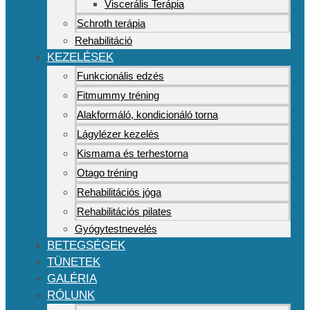
Viscerális Terápia
Schroth terápia
Rehabilitáció
KEZELÉSEK
Funkcionális edzés
Fitmummy tréning
Alakformáló, kondicionáló torna
Lágylézer kezelés
Kismama és terhestorna
Otago tréning
Rehabilitációs jóga
Rehabilitációs pilates
Gyógytestnevelés
BETEGSÉGEK
TÜNETEK
GALÉRIA
RÓLUNK