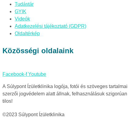
Tudástár
GYIK
Videók
Adatkezelési tájékoztató (GDPR)
Oldaltérkép
Közösségi oldalaink
Facebook-f
Youtube
A Súlypont Ízületklinika logója, fotói és szöveges tartalmai
szerzői jogvédelem alatt állnak, felhasználásuk szigorúan
tilos!
©2023 Súlypont Ízületklinika