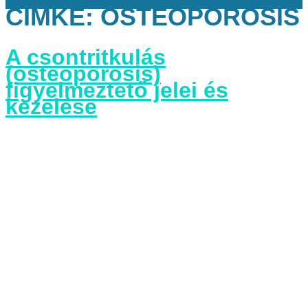
CÍMKE:
OSTEOPOROSIS
A csontritkulás
(osteoporosis)
figyelmeztető jelei és
kezelése