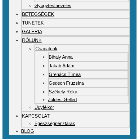
Gyógytestnevelés
BETEGSÉGEK
TÜNETEK
GALÉRIA
RÓLUNK
Csapatunk
Bihaly Anna
Jakab Ádám
Grenács Tímea
Gedeon Fruzsina
Székely Réka
Zöldesi Gellért
Ügyfélkör
KAPCSOLAT
Egészségpénztárak
BLOG