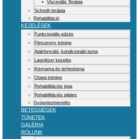
Viscerális Terápia
Schroth terápia
Rehabilitáció
KEZELÉSEK
Funkcionális edzés
Fitmummy tréning
Alakformáló, kondicionáló torna
Lágylézer kezelés
Kismama és terhestorna
Otago tréning
Rehabilitációs jóga
Rehabilitációs pilates
Gyógytestnevelés
BETEGSÉGEK
TÜNETEK
GALÉRIA
RÓLUNK