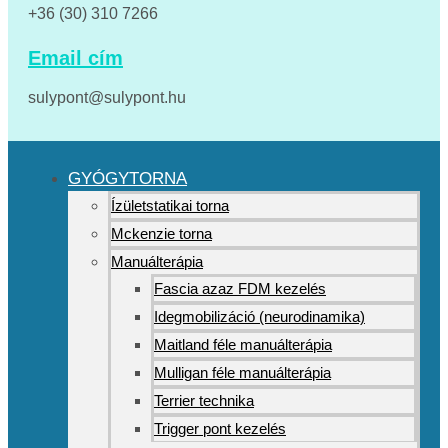
+36 (30) 310 7266
Email cím
sulypont@sulypont.hu
GYÓGYTORNA
Ízületstatikai torna
Mckenzie torna
Manuálterápia
Fascia azaz FDM kezelés
Idegmobilizáció (neurodinamika)
Maitland féle manuálterápia
Mulligan féle manuálterápia
Terrier technika
Trigger pont kezelés