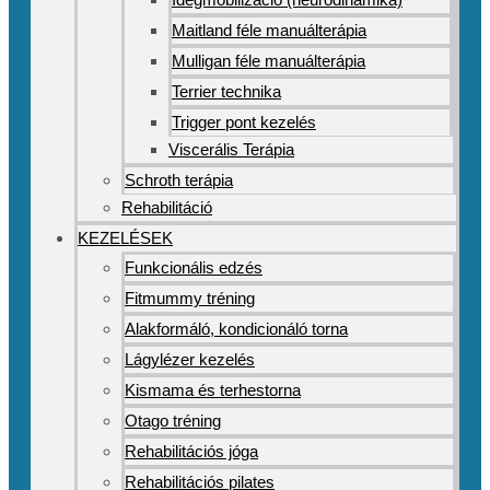
Maitland féle manuálterápia
Mulligan féle manuálterápia
Terrier technika
Trigger pont kezelés
Viscerális Terápia
Schroth terápia
Rehabilitáció
KEZELÉSEK
Funkcionális edzés
Fitmummy tréning
Alakformáló, kondicionáló torna
Lágylézer kezelés
Kismama és terhestorna
Otago tréning
Rehabilitációs jóga
Rehabilitációs pilates