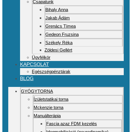
Csapatunk
Bihaly Anna
Jakab Ádám
Grenács Tímea
Gedeon Fruzsina
Székely Réka
Zöldesi Gellért
Ügyfélkör
KAPCSOLAT
Egészségpénztárak
BLOG
GYÓGYTORNA
Ízületstatikai torna
Mckenzie torna
Manuálterápia
Fascia azaz FDM kezelés
Idegmobilizáció (neurodinamika)