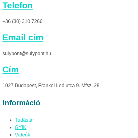
Telefon
+36 (30) 310 7266
Email cím
sulypont@sulypont.hu
Cím
1027 Budapest, Frankel Leó utca 9. Mfsz. 28.
Információ
Tudástár
GYIK
Videók