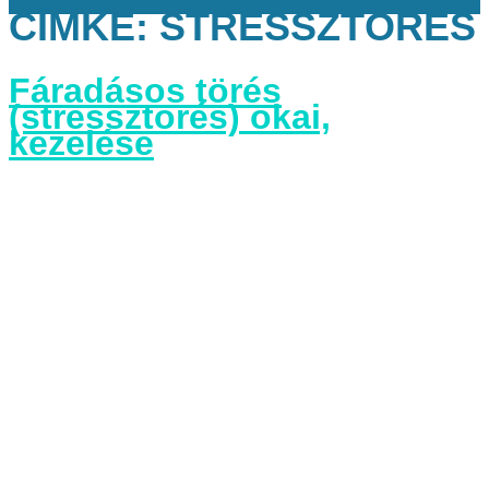
CÍMKE:
STRESSZTÖRÉS
Fáradásos törés
(stressztörés) okai,
kezelése