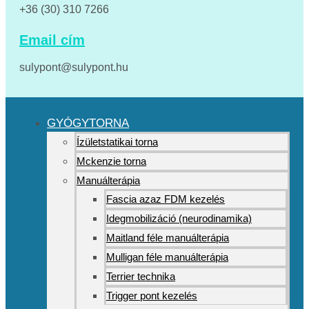
+36 (30) 310 7266
Email cím
sulypont@sulypont.hu
GYÓGYTORNA
Ízületstatikai torna
Mckenzie torna
Manuálterápia
Fascia azaz FDM kezelés
Idegmobilizáció (neurodinamika)
Maitland féle manuálterápia
Mulligan féle manuálterápia
Terrier technika
Trigger pont kezelés