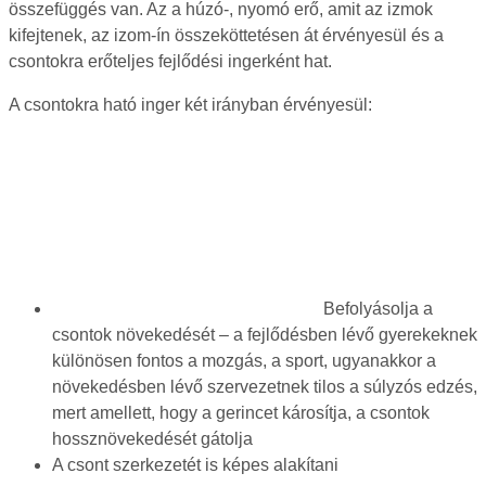
összefüggés van. Az a húzó-, nyomó erő, amit az izmok
kifejtenek, az izom-ín összeköttetésen át érvényesül és a
csontokra erőteljes fejlődési ingerként hat.
A csontokra ható inger két irányban érvényesül:
Befolyásolja a
csontok növekedését – a fejlődésben lévő gyerekeknek
különösen fontos a mozgás, a sport, ugyanakkor a
növekedésben lévő szervezetnek tilos a súlyzós edzés,
mert amellett, hogy a gerincet károsítja, a csontok
hossznövekedését gátolja
A csont szerkezetét is képes alakítani