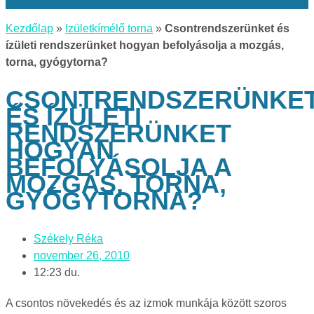
Kezdőlap
»
Izületkímélő torna
»
Csontrendszerünket és
ízületi rendszerünket hogyan befolyásolja a mozgás,
torna, gyógytorna?
CSONTRENDSZERÜNKE
ÉS ÍZÜLETI
RENDSZERÜNKET
HOGYAN
BEFOLYÁSOLJA A
MOZGÁS, TORNA,
GYÓGYTORNA?
Székely Réka
november 26, 2010
12:23 du.
A csontos növekedés és az izmok munkája között szoros