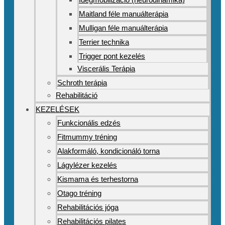
Maitland féle manuálterápia
Mulligan féle manuálterápia
Terrier technika
Trigger pont kezelés
Viscerális Terápia
Schroth terápia
Rehabilitáció
KEZELÉSEK
Funkcionális edzés
Fitmummy tréning
Alakformáló, kondicionáló torna
Lágylézer kezelés
Kismama és terhestorna
Otago tréning
Rehabilitációs jóga
Rehabilitációs pilates