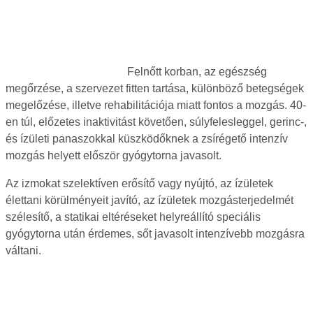
Felnőtt korban, az egészség
megőrzése, a szervezet fitten tartása, különböző betegségek
megelőzése, illetve rehabilitációja miatt fontos a mozgás. 40-
en túl, előzetes inaktivitást követően, súlyfelesleggel, gerinc-,
és ízületi panaszokkal küszködőknek a zsírégető intenzív
mozgás helyett először gyógytorna javasolt.
Az izmokat szelektíven erősítő vagy nyújtó, az ízületek
élettani körülményeit javító, az ízületek mozgásterjedelmét
szélesítő, a statikai eltéréseket helyreállító speciális
gyógytorna után érdemes, sőt javasolt intenzívebb mozgásra
váltani.