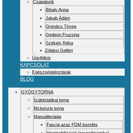
Csapatunk
Bihaly Anna
Jakab Ádám
Grenács Tímea
Gedeon Fruzsina
Székely Réka
Zöldesi Gellért
Ügyfélkör
KAPCSOLAT
Egészségpénztárak
BLOG
GYÓGYTORNA
Ízületstatikai torna
Mckenzie torna
Manuálterápia
Fascia azaz FDM kezelés
Idegmobilizáció (neurodinamika)