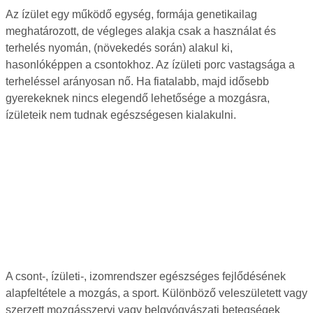
Az ízület egy működő egység, formája genetikailag
meghatározott, de végleges alakja csak a használat és
terhelés nyomán, (növekedés során) alakul ki,
hasonlóképpen a csontokhoz. Az ízületi porc vastagsága a
terheléssel arányosan nő. Ha fiatalabb, majd idősebb
gyerekeknek nincs elegendő lehetősége a mozgásra,
ízületeik nem tudnak egészségesen kialakulni.
A csont-, ízületi-, izomrendszer egészséges fejlődésének
alapfeltétele a mozgás, a sport. Különböző veleszületett vagy
szerzett mozgásszervi vagy belgyógyászati betegségek