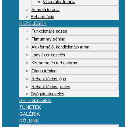
Viscerális Terápia
Schroth terápia
Rehabilitáció
KEZELÉSEK
Funkcionális edzés
Fitmummy tréning
Alakformáló, kondicionáló torna
Lágylézer kezelés
Kismama és terhestorna
Otago tréning
Rehabilitációs jóga
Rehabilitációs pilates
Gyógytestnevelés
BETEGSÉGEK
TÜNETEK
GALÉRIA
RÓLUNK