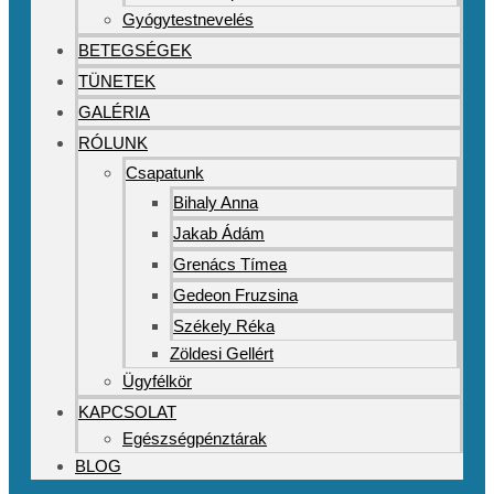
Gyógytestnevelés
BETEGSÉGEK
TÜNETEK
GALÉRIA
RÓLUNK
Csapatunk
Bihaly Anna
Jakab Ádám
Grenács Tímea
Gedeon Fruzsina
Székely Réka
Zöldesi Gellért
Ügyfélkör
KAPCSOLAT
Egészségpénztárak
BLOG