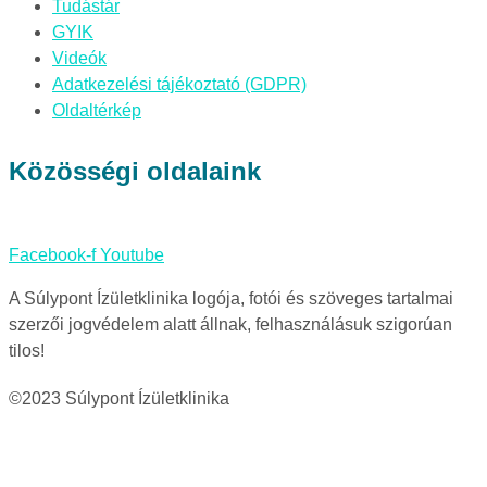
Tudástár
GYIK
Videók
Adatkezelési tájékoztató (GDPR)
Oldaltérkép
Közösségi oldalaink
Facebook-f
Youtube
A Súlypont Ízületklinika logója, fotói és szöveges tartalmai
szerzői jogvédelem alatt állnak, felhasználásuk szigorúan
tilos!
©2023 Súlypont Ízületklinika