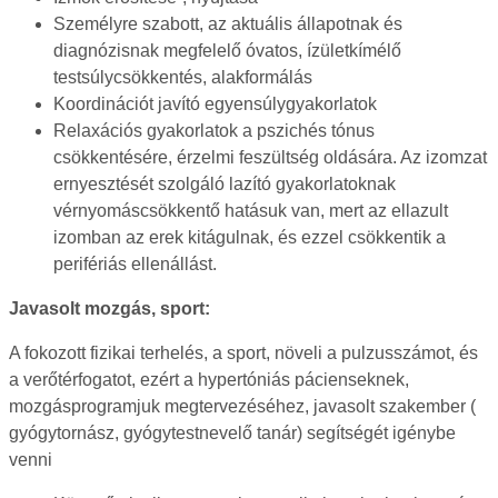
Személyre szabott, az aktuális állapotnak és
diagnózisnak megfelelő óvatos, ízületkímélő
testsúlycsökkentés, alakformálás
Koordinációt javító egyensúlygyakorlatok
Relaxációs gyakorlatok a pszichés tónus
csökkentésére, érzelmi feszültség oldására. Az izomzat
ernyesztését szolgáló lazító gyakorlatoknak
vérnyomáscsökkentő hatásuk van, mert az ellazult
izomban az erek kitágulnak, és ezzel csökkentik a
perifériás ellenállást.
Javasolt mozgás, sport:
A fokozott fizikai terhelés, a sport, növeli a pulzusszámot, és
a verőtérfogatot, ezért a hypertóniás pácienseknek,
mozgásprogramjuk megtervezéséhez, javasolt szakember (
gyógytornász, gyógytestnevelő tanár) segítségét igénybe
venni