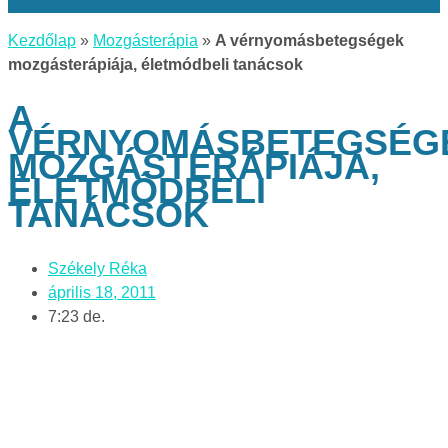
Kezdőlap
»
Mozgásterápia
»
A vérnyomásbetegségek
mozgásterápiája, életmódbeli tanácsok
A
VÉRNYOMÁSBETEGSÉG
MOZGÁSTERÁPIÁJA,
ÉLETMÓDBELI
TANÁCSOK
Székely Réka
április 18, 2011
7:23 de.