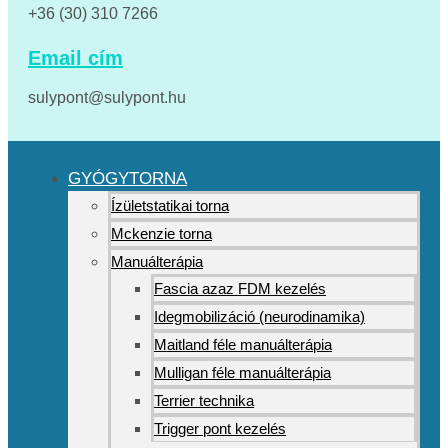
+36 (30) 310 7266
Email cím
sulypont@sulypont.hu
GYÓGYTORNA
Ízületstatikai torna
Mckenzie torna
Manuálterápia
Fascia azaz FDM kezelés
Idegmobilizáció (neurodinamika)
Maitland féle manuálterápia
Mulligan féle manuálterápia
Terrier technika
Trigger pont kezelés