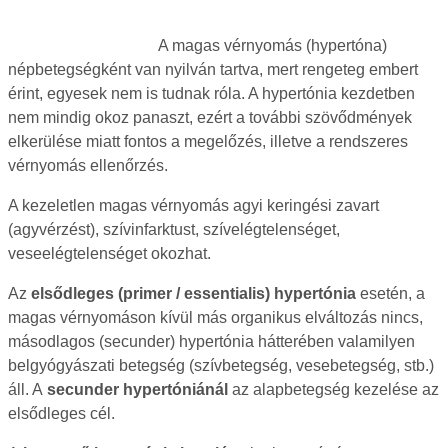
A magas vérnyomás (hypertóna)
népbetegségként van nyilván tartva, mert rengeteg embert
érint, egyesek nem is tudnak róla. A hypertónia kezdetben
nem mindig okoz panaszt, ezért a további szövődmények
elkerülése miatt fontos a megelőzés, illetve a rendszeres
vérnyomás ellenőrzés.
A kezeletlen magas vérnyomás agyi keringési zavart
(agyvérzést), szívinfarktust, szívelégtelenséget,
veseelégtelenséget okozhat.
Az
elsődleges (primer / essentialis) hypertónia
esetén, a
magas vérnyomáson kívül más organikus elváltozás nincs,
másodlagos (secunder) hypertónia hátterében valamilyen
belgyógyászati betegség (szívbetegség, vesebetegség, stb.)
áll. A
secunder hypertóniánál
az alapbetegség kezelése az
elsődleges cél.