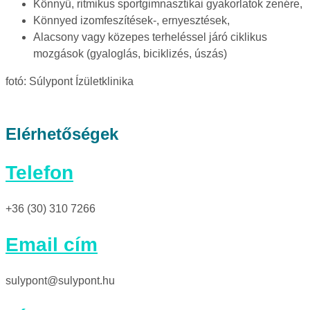
Könnyű, ritmikus sportgimnasztikai gyakorlatok zenére,
Könnyed izomfeszítések-, ernyesztések,
Alacsony vagy közepes terheléssel járó ciklikus
mozgások (gyaloglás, biciklizés, úszás)
fotó: Súlypont Ízületklinika
Elérhetőségek
Telefon
+36 (30) 310 7266
Email cím
sulypont@sulypont.hu