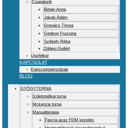
Csapatunk
Bihaly Anna
Jakab Ádám
Grenács Tímea
Gedeon Fruzsina
Székely Réka
Zöldesi Gellért
Ügyfélkör
KAPCSOLAT
Egészségpénztárak
BLOG
GYÓGYTORNA
Ízületstatikai torna
Mckenzie torna
Manuálterápia
Fascia azaz FDM kezelés
Idegmobilizáció (neurodinamika)