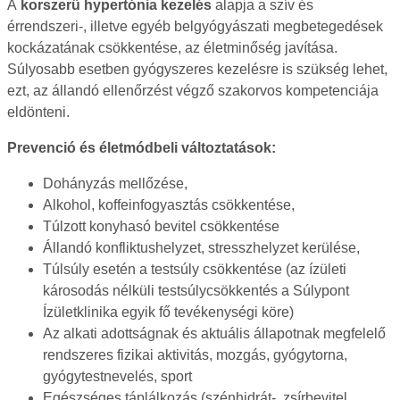
A
korszerű hypertónia kezelés
alapja a szív és
érrendszeri-, illetve egyéb belgyógyászati megbetegedések
kockázatának csökkentése, az életminőség javítása.
Súlyosabb esetben gyógyszeres kezelésre is szükség lehet,
ezt, az állandó ellenőrzést végző szakorvos kompetenciája
eldönteni.
Prevenció és életmódbeli változtatások:
Dohányzás mellőzése,
Alkohol, koffeinfogyasztás csökkentése,
Túlzott konyhasó bevitel csökkentése
Állandó konfliktushelyzet, stresszhelyzet kerülése,
Túlsúly esetén a testsúly csökkentése (az ízületi
károsodás nélküli testsúlycsökkentés a Súlypont
Ízületklinika egyik fő tevékenységi köre)
Az alkati adottságnak és aktuális állapotnak megfelelő
rendszeres fizikai aktivitás, mozgás, gyógytorna,
gyógytestnevelés, sport
Egészséges táplálkozás (szénhidrát-, zsírbevitel