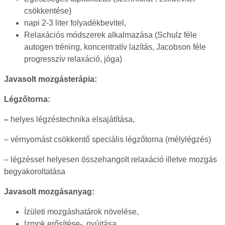
csökkentése)
napi 2-3 liter folyadékbevitel,
Relaxációs módszerek alkalmazása (Schulz féle
autogen tréning, koncentratív lazítás, Jacobson féle
progresszív relaxáció, jóga)
Javasolt mozgásterápia
:
Légzőtorna:
–
helyes légzéstechnika elsajátítása,
– vérnyomást csökkentő speciális légzőtorna (mélylégzés)
– légzéssel helyesen összehangolt relaxáció illetve mozgás
begyakoroltatása
Javasolt mozgásanyag:
Ízületi mozgáshatárok növelése,
Izmok erősítése-, nyújtása