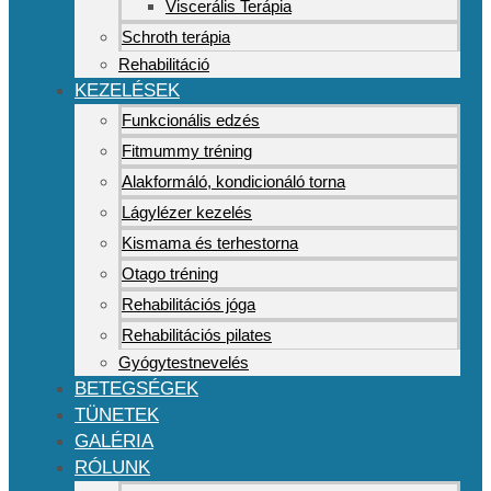
Viscerális Terápia
Schroth terápia
Rehabilitáció
KEZELÉSEK
Funkcionális edzés
Fitmummy tréning
Alakformáló, kondicionáló torna
Lágylézer kezelés
Kismama és terhestorna
Otago tréning
Rehabilitációs jóga
Rehabilitációs pilates
Gyógytestnevelés
BETEGSÉGEK
TÜNETEK
GALÉRIA
RÓLUNK