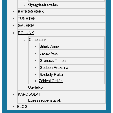
Gyógytestnevelés
BETEGSÉGEK
TÜNETEK
GALÉRIA
RÓLUNK
Csapatunk
Bihaly Anna
Jakab Ádám
Grenács Tímea
Gedeon Fruzsina
Székely Réka
Zöldesi Gellért
Ügyfélkör
KAPCSOLAT
Egészségpénztárak
BLOG