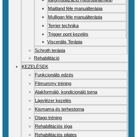
Maitland féle manuálterápia
Mulligan féle manuálterápia
Terrier technika
Trigger pont kezelés
Viscerális Terápia
Schroth terápia
Rehabilitáció
KEZELÉSEK
Funkcionális edzés
Fitmummy tréning
Alakformáló, kondicionáló torna
Lágylézer kezelés
Kismama és terhestorna
Otago tréning
Rehabilitációs jóga
Rehabilitációs pilates