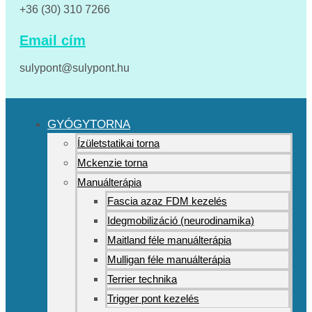
+36 (30) 310 7266
Email cím
sulypont@sulypont.hu
GYÓGYTORNA
Ízületstatikai torna
Mckenzie torna
Manuálterápia
Fascia azaz FDM kezelés
Idegmobilizáció (neurodinamika)
Maitland féle manuálterápia
Mulligan féle manuálterápia
Terrier technika
Trigger pont kezelés