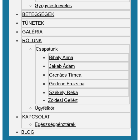
Gyógytestnevelés
BETEGSÉGEK
TÜNETEK
GALÉRIA
RÓLUNK
Csapatunk
Bihaly Anna
Jakab Ádám
Grenács Tímea
Gedeon Fruzsina
Székely Réka
Zöldesi Gellért
Ügyfélkör
KAPCSOLAT
Egészségpénztárak
BLOG