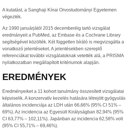
A kutatást, a Sanghaji Kínai Orvostudományi Egyetemen
végezték.
Az 1990 januárjától 2015 decemberéig tartó vizsgálat
eredmányeit a PubMed, az Embase és a Cochrane Library
segítségével közölték. Két független bíráló is megvizsgálta a
vonatkozó jelentéseket. A jelentésekben szereplő
referenciákat további vizsgálatoknak vetették alá, a PRISMA
nyilatkozatban megállapított kritériumok alapján.
EREDMÉNYEK
Eredményeiket a 11 kohort tanulmány összesített vizsgálatai
képviselik. A konzervatív kezelés hatására létrejött gyógyulás
általános incidenciája az LDH után 66,66% (95% CI 51% –
69%). Az incidencia az Egyesült Királyságban 82,94% (95%
CI 63,77% – 102,11%). Japánban az incidencia 62,58% volt
(95% CI 55,71% – 69,46%).