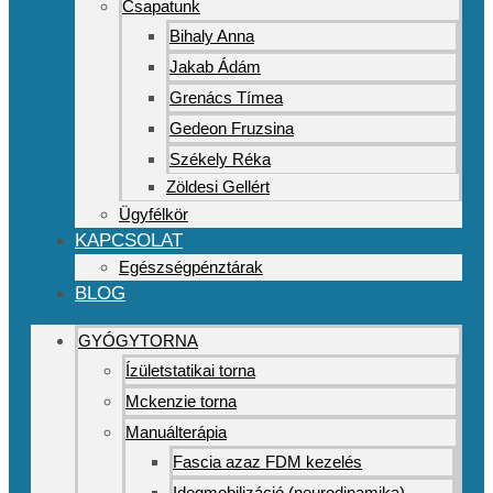
Csapatunk
Bihaly Anna
Jakab Ádám
Grenács Tímea
Gedeon Fruzsina
Székely Réka
Zöldesi Gellért
Ügyfélkör
KAPCSOLAT
Egészségpénztárak
BLOG
GYÓGYTORNA
Ízületstatikai torna
Mckenzie torna
Manuálterápia
Fascia azaz FDM kezelés
Idegmobilizáció (neurodinamika)