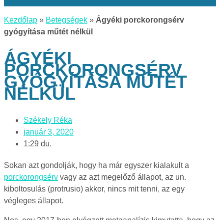
Kezdőlap
»
Betegségek
»
Ágyéki porckorongsérv
gyógyítása műtét nélkül
ÁGYÉKI
PORCKORONGSÉRV
GYÓGYÍTÁSA MŰTÉT
NÉLKÜL
Székely Réka
január 3, 2020
1:29 du.
Sokan azt gondolják, hogy ha már egyszer kialakult a
porckorongsérv
vagy az azt megelőző állapot, az un.
kiboltosulás (protrusio) akkor, nincs mit tenni, az egy
végleges állapot.