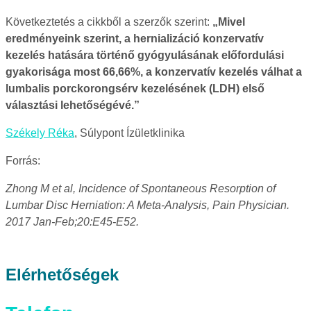
Következtetés a cikkből a szerzők szerint:
Mivel
eredményeink szerint, a hernializáció konzervatív
kezelés hatására történő gyógyulásának előfordulási
gyakorisága most 66,66%, a konzervatív kezelés válhat a
lumbalis porckorongsérv kezelésének (LDH) első
választási lehetőségévé.
Székely Réka
, Súlypont Ízületklinika
Forrás:
Zhong M et al, Incidence of Spontaneous Resorption of
Lumbar Disc Herniation: A Meta-Analysis, Pain Physician.
2017 Jan-Feb;20:E45-E52.
Elérhetőségek