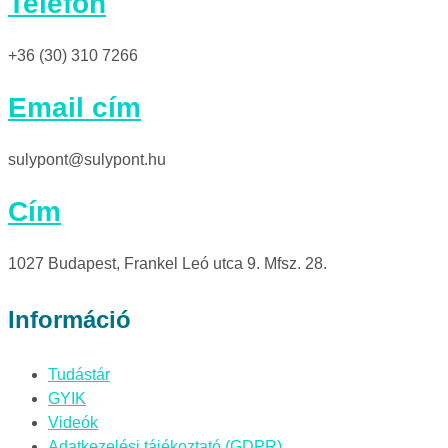
Telefon
+36 (30) 310 7266
Email cím
sulypont@sulypont.hu
Cím
1027 Budapest, Frankel Leó utca 9. Mfsz. 28.
Információ
Tudástár
GYIK
Videók
Adatkezelési tájékoztató (GDPR)