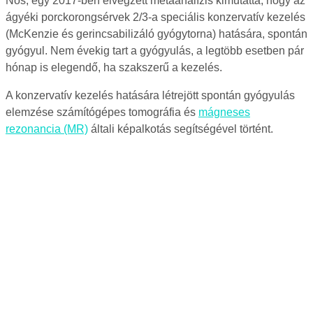
Nos, egy 2017-ben elvégzett metaanalízis kimutatta, hogy az
ágyéki porckorongsérvek 2/3-a speciális konzervatív kezelés
(McKenzie és gerincsabilizáló gyógytorna) hatására, spontán
gyógyul. Nem évekig tart a gyógyulás, a legtöbb esetben pár
hónap is elegendő, ha szakszerű a kezelés.
A konzervatív kezelés hatására létrejött spontán gyógyulás
elemzése számítógépes tomográfia és
mágneses
rezonancia (MR)
általi képalkotás segítségével történt.