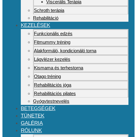
Viscerális Terápia
Schroth terápia
Rehabilitáció
KEZELÉSEK
Funkcionális edzés
Fitmummy tréning
Alakformáló, kondicionáló torna
Lágylézer kezelés
Kismama és terhestorna
Otago tréning
Rehabilitációs jóga
Rehabilitációs pilates
Gyógytestnevelés
BETEGSÉGEK
TÜNETEK
GALÉRIA
RÓLUNK