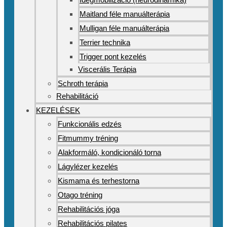
Maitland féle manuálterápia
Mulligan féle manuálterápia
Terrier technika
Trigger pont kezelés
Viscerális Terápia
Schroth terápia
Rehabilitáció
KEZELÉSEK
Funkcionális edzés
Fitmummy tréning
Alakformáló, kondicionáló torna
Lágylézer kezelés
Kismama és terhestorna
Otago tréning
Rehabilitációs jóga
Rehabilitációs pilates