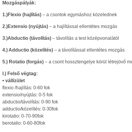
Mozgáspályák:
1.)Flexio (hajlítás)
– a csontok egymáshoz közelednek
2.)Extensio (nyújtás)
– a hajlítással ellentétes mozgás
3.)Abductio (távolítás)
– távolítás a test középvonalától
4.) Adductio (közelítés)
– a távolítással ellentétes mozgás
5.) Rotatio (forgás)
– a csont hossztengelye körül létrejövő 
I.) Felső végtag:
• vállízület
flexio /hajlítás: 0-60 fok
extensio/nyújtás: 0-5 fok
abductio/távolítás: 0-90 fok
adductio/közelítés: 0-30fok
kirotatio: 0-70-90fok
berotatio: 0-60-80fok