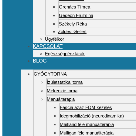
Grenács Tímea
Gedeon Fruzsina
Székely Réka
Zöldesi Gellért
Ügyfélkör
KAPCSOLAT
Egészségpénztárak
BLOG
GYÓGYTORNA
Ízületstatikai torna
Mckenzie torna
Manuálterápia
Fascia azaz FDM kezelés
Idegmobilizáció (neurodinamika)
Maitland féle manuálterápia
Mulligan féle manuálterápia