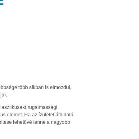
E
öbbsége több síkban is elmozdul,
rjük
elasztikusak( rugalmassági
us elemet. Ha az ízületet áthidaló
építése lehetővé tenné a nagyobb