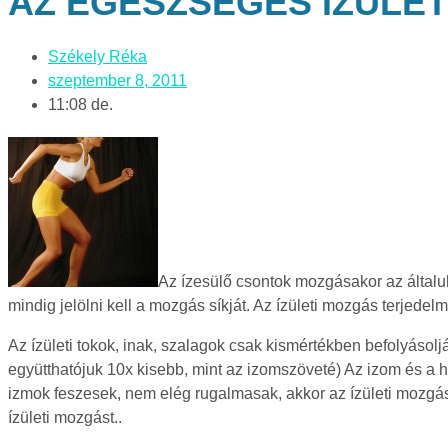
AZ EGÉSZSÉGES ÍZÜLE
Székely Réka
szeptember 8, 2011
11:08 de.
Az ízesülő csontok mozgásakor az általu
mindig jelölni kell a mozgás síkját. Az ízületi mozgás terjed
Az ízületi tokok, inak, szalagok csak kismértékben befolyásol
együtthatójuk 10x kisebb, mint az izomszöveté) Az izom és a ho
izmok feszesek, nem elég rugalmasak, akkor az ízületi mozgás
ízületi mozgást..