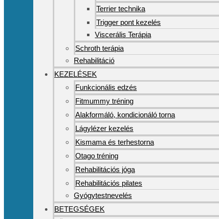
Terrier technika
Trigger pont kezelés
Viscerális Terápia
Schroth terápia
Rehabilitáció
KEZELÉSEK
Funkcionális edzés
Fitmummy tréning
Alakformáló, kondicionáló torna
Lágylézer kezelés
Kismama és terhestorna
Otago tréning
Rehabilitációs jóga
Rehabilitációs pilates
Gyógytestnevelés
BETEGSÉGEK