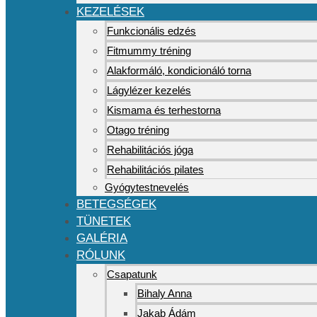
KEZELÉSEK
Funkcionális edzés
Fitmummy tréning
Alakformáló, kondicionáló torna
Lágylézer kezelés
Kismama és terhestorna
Otago tréning
Rehabilitációs jóga
Rehabilitációs pilates
Gyógytestnevelés
BETEGSÉGEK
TÜNETEK
GALÉRIA
RÓLUNK
Csapatunk
Bihaly Anna
Jakab Ádám