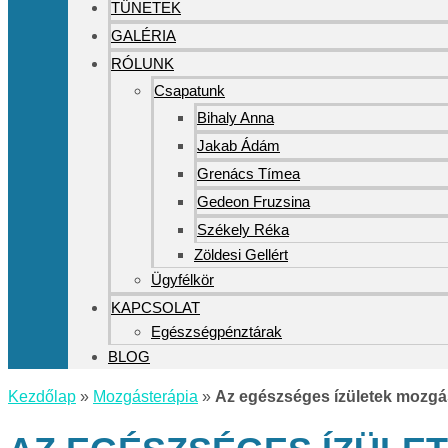
TÜNETEK
GALÉRIA
RÓLUNK
Csapatunk
Bihaly Anna
Jakab Ádám
Grenács Tímea
Gedeon Fruzsina
Székely Réka
Zöldesi Gellért
Ügyfélkör
KAPCSOLAT
Egészségpénztárak
BLOG
Kezdőlap
»
Mozgásterápia
»
Az egészséges ízületek mozgá