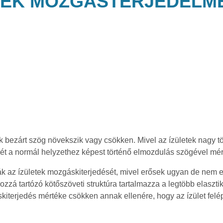
TEK MOZGÁSTERJEDELM
k bezárt szög növekszik vagy csökken. Mivel az ízületek nagy t
elmét a normál helyzethez képest történő elmozdulás szögével mé
ják az ízületek mozgáskiterjedését, mivel erősek ugyan de nem 
zzá tartózó kötőszöveti struktúra tartalmazza a legtöbb elasztik
kiterjedés mértéke csökken annak ellenére, hogy az ízület fel