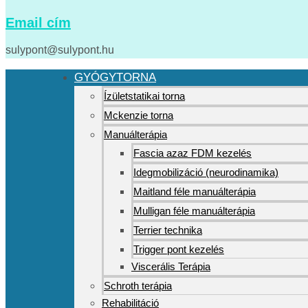
Email cím
sulypont@sulypont.hu
GYÓGYTORNA
Ízületstatikai torna
Mckenzie torna
Manuálterápia
Fascia azaz FDM kezelés
Idegmobilizáció (neurodinamika)
Maitland féle manuálterápia
Mulligan féle manuálterápia
Terrier technika
Trigger pont kezelés
Viscerális Terápia
Schroth terápia
Rehabilitáció