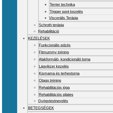
Terrier technika
Trigger pont kezelés
Viscerális Terápia
Schroth terápia
Rehabilitáció
KEZELÉSEK
Funkcionális edzés
Fitmummy tréning
Alakformáló, kondicionáló torna
Lágylézer kezelés
Kismama és terhestorna
Otago tréning
Rehabilitációs jóga
Rehabilitációs pilates
Gyógytestnevelés
BETEGSÉGEK