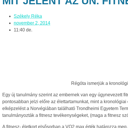
MIT JELENT AZ UN. FIT
Székely Réka
november 2, 2014
11:40 de.
Régóta ismerjük a kronológia
Egy új tanulmány szerint az embernek van egy úgynevezett fitne
pontosabban jelzi előre az élettartamunkat, mint a kronológiai é
elképzelést a Norvégiában található Trondheimi Egyetem Termé
tanulmányozták a fitnesz tevékenységeket, (maga a fitnesz szó á
A fitnesz- életkort elsősorban a VO2 max érték határozza meg