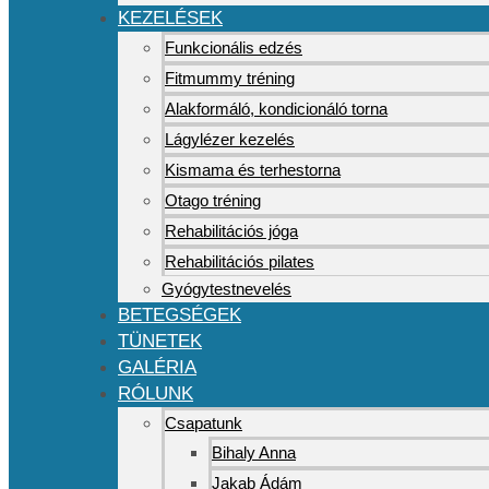
KEZELÉSEK
Funkcionális edzés
Fitmummy tréning
Alakformáló, kondicionáló torna
Lágylézer kezelés
Kismama és terhestorna
Otago tréning
Rehabilitációs jóga
Rehabilitációs pilates
Gyógytestnevelés
BETEGSÉGEK
TÜNETEK
GALÉRIA
RÓLUNK
Csapatunk
Bihaly Anna
Jakab Ádám