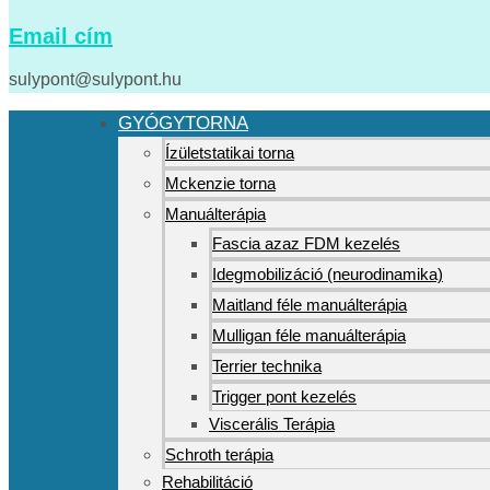
Email cím
sulypont@sulypont.hu
GYÓGYTORNA
Ízületstatikai torna
Mckenzie torna
Manuálterápia
Fascia azaz FDM kezelés
Idegmobilizáció (neurodinamika)
Maitland féle manuálterápia
Mulligan féle manuálterápia
Terrier technika
Trigger pont kezelés
Viscerális Terápia
Schroth terápia
Rehabilitáció