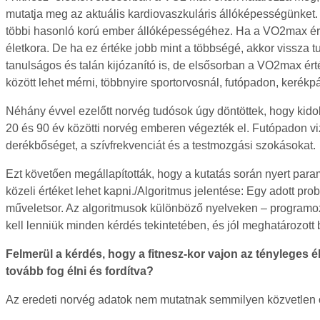
mutatja meg az aktuális kardiovaszkuláris állóképességünket. 
többi hasonló korú ember állóképességéhez. Ha a VO2max érték
életkora. De ha ez értéke jobb mint a többségé, akkor vissza tud
tanulságos és talán kijózanító is, de elsősorban a VO2max ért
között lehet mérni, többnyire sportorvosnál, futópadon, keré
Néhány évvel ezelőtt norvég tudósok úgy döntöttek, hogy ki
20 és 90 év közötti norvég emberen végezték el. Futópadon vi
derékbőséget, a szívfrekvenciát és a testmozgási szokásokat.
Ezt követően megállapították, hogy a kutatás során nyert par
közeli értéket lehet kapni./Algoritmus jelentése: Egy adott p
műveletsor. Az algoritmusok különböző nyelveken – programo
kell lenniük minden kérdés tekintetében, és jól meghatározott 
Felmerül a kérdés, hogy a fitnesz-kor vajon az tényleges él
tovább fog élni és fordítva?
Az eredeti norvég adatok nem mutatnak semmilyen közvetlen ös