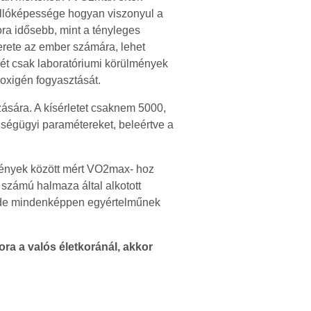
 állóképessége hogyan viszonyul a
ra idősebb, mint a tényleges
smerete az ember számára, lehet
két csak laboratóriumi körülmények
oxigén fogyasztását.
ására. A kísérletet csaknem 5000,
zségügyi paramétereket, beleértve a
lmények között mért VO2max- hoz
 számú halmaza által alkotott
, de mindenképpen egyértelműnek
ora a valós életkoránál, akkor