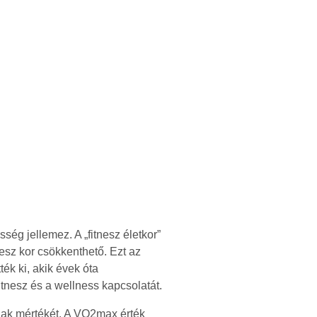
ség jellemez. A „fitnesz életkor”
tnesz kor csökkenthető. Ezt az
ék ki, akik évek óta
fitnesz és a wellness kapcsolatát.
ának mértékét. A VO2max érték