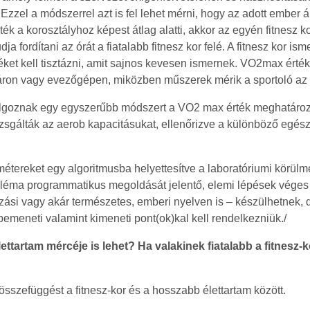
Ezzel a módszerrel azt is fel lehet mérni, hogy az adott ember
 a korosztályhoz képest átlag alatti, akkor az egyén fitnesz ko
ja fordítani az órát a fiatalabb fitnesz kor felé. A fitnesz kor i
éket kell tisztázni, amit sajnos kevesen ismernek. VO2max érté
kpáron vagy evezőgépen, miközben műszerek mérik a sportoló az 
dolgoznak egy egyszerűbb módszert a VO2 max érték meghatároz
zsgálták az aerob kapacitásukat, ellenőrizve a különböző egés
amétereket egy algoritmusba helyettesítve a laboratóriumi körü
robléma programmatikus megoldását jelentő, elemi lépések véges
zási vagy akár természetes, emberi nyelven is – készülhetnek
bemeneti valamint kimeneti pont(ok)kal kell rendelkezniük./
ettartam mércéje is lehet? Ha valakinek fiatalabb a fitnesz-k
szefüggést a fitnesz-kor és a hosszabb élettartam között.