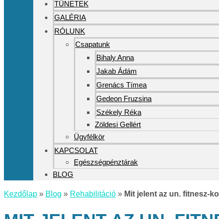
TÜNETEK
GALÉRIA
RÓLUNK
Csapatunk
Bihaly Anna
Jakab Ádám
Grenács Tímea
Gedeon Fruzsina
Székely Réka
Zöldesi Gellért
Ügyfélkör
KAPCSOLAT
Egészségpénztárak
BLOG
Kezdőlap
»
Blog
»
Rehabilitáció
»
Mit jelent az un. fitnesz-k