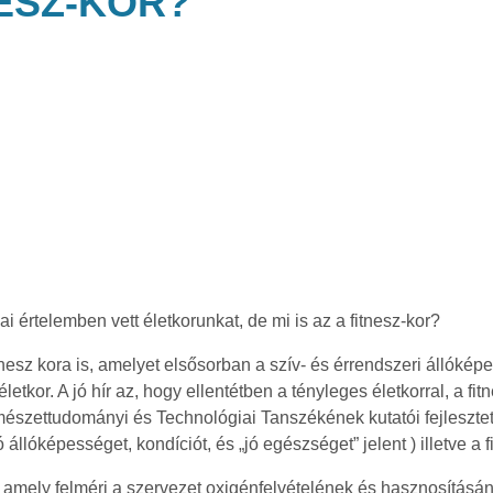
NESZ-KOR?
i értelemben vett életkorunkat, de mi is az a fitnesz-kor?
sz kora is, amelyet elsősorban a szív- és érrendszeri állóképes
letkor. A jó hír az, hogy ellentétben a tényleges életkorral, a fi
szettudományi és Technológiai Tanszékének kutatói fejlesztett
llóképességet, kondíciót, és „jó egészséget” jelent ) illetve a 
, amely felméri a szervezet oxigénfelvételének és hasznosítás