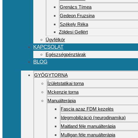
Grenács Tímea
Gedeon Fruzsina
Székely Réka
Zöldesi Gellért
Ügyfélkör
KAPCSOLAT
Egészségpénztárak
BLOG
GYÓGYTORNA
Ízületstatikai torna
Mckenzie torna
Manuálterápia
Fascia azaz FDM kezelés
Idegmobilizáció (neurodinamika)
Maitland féle manuálterápia
Mulligan féle manuálterápia