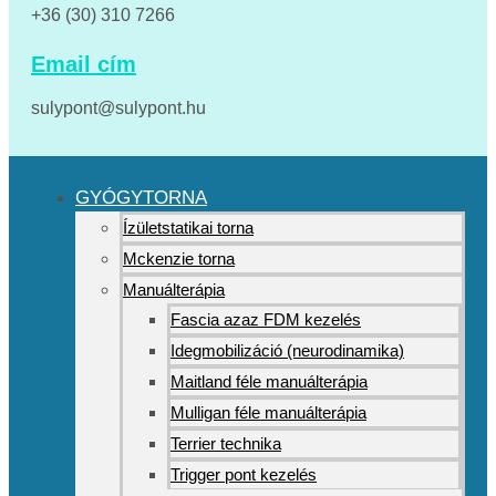
+36 (30) 310 7266
Email cím
sulypont@sulypont.hu
GYÓGYTORNA
Ízületstatikai torna
Mckenzie torna
Manuálterápia
Fascia azaz FDM kezelés
Idegmobilizáció (neurodinamika)
Maitland féle manuálterápia
Mulligan féle manuálterápia
Terrier technika
Trigger pont kezelés