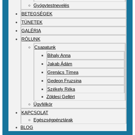
Gyógytestnevelés
BETEGSÉGEK
TÜNETEK
GALÉRIA
RÓLUNK
Csapatunk
Bihaly Anna
Jakab Ádám
Grenács Tímea
Gedeon Fruzsina
Székely Réka
Zöldesi Gellért
Ügyfélkör
KAPCSOLAT
Egészségpénztárak
BLOG