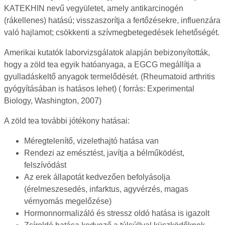
KATEKHIN nevű vegyületet, amely antikarcinogén
(rákellenes) hatású; visszaszorítja a fertőzésekre, influenzára
való hajlamot; csökkenti a szívmegbetegedések lehetőségét.
Amerikai kutatók laborvizsgálatok alapján bebizonyították,
hogy a zöld tea egyik hatóanyaga, a EGCG megállítja a
gyulladáskeltő anyagok termelődését. (Rheumatoid arthritis
gyógyításában is hatásos lehet) ( forrás: Experimental
Biology, Washington, 2007)
A zöld tea további jótékony hatásai:
Méregtelenítő, vizelethajtó hatása van
Rendezi az emésztést, javítja a bélműködést,
felszívódást
Az erek állapotát kedvezően befolyásolja
(érelmeszesedés, infarktus, agyvérzés, magas
vérnyomás megelőzése)
Hormonnormalizáló és stressz oldó hatása is igazolt