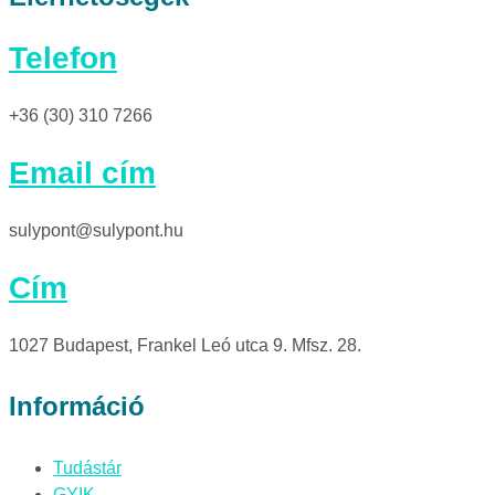
Telefon
+36 (30) 310 7266
Email cím
sulypont@sulypont.hu
Cím
1027 Budapest, Frankel Leó utca 9. Mfsz. 28.
Információ
Tudástár
GYIK