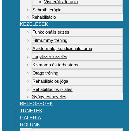
Viscerális Terápia
Schroth terápia
Rehabilitáció
KEZELÉSEK
Funkcionális edzés
Fitmummy tréning
Alakformáló, kondicionáló torna
Lágylézer kezelés
Kismama és terhestorna
Otago tréning
Rehabilitációs jóga
Rehabilitációs pilates
Gyógytestnevelés
BETEGSÉGEK
TÜNETEK
GALÉRIA
RÓLUNK