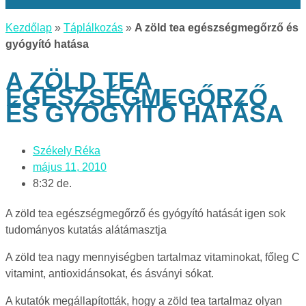
Kezdőlap
»
Táplálkozás
»
A zöld tea egészségmegőrző és
gyógyító hatása
A ZÖLD TEA
EGÉSZSÉGMEGŐRZŐ
ÉS GYÓGYÍTÓ HATÁSA
Székely Réka
május 11, 2010
8:32 de.
A zöld tea egészségmegőrző és gyógyító hatását igen sok
tudományos kutatás alátámasztja
A zöld tea nagy mennyiségben tartalmaz vitaminokat, főleg C
vitamint, antioxidánsokat, és ásványi sókat.
A kutatók megállapították, hogy a zöld tea tartalmaz olyan