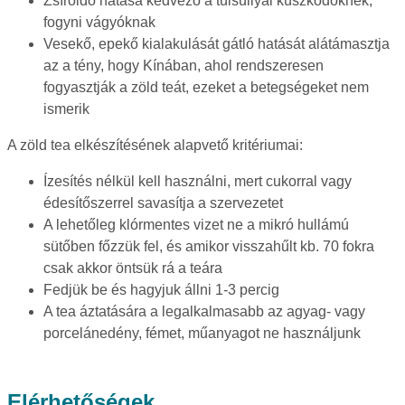
Zsíroldó hatása kedvező a túlsúllyal küszködőknek,
fogyni vágyóknak
Vesekő, epekő kialakulását gátló hatását alátámasztja
az a tény, hogy Kínában, ahol rendszeresen
fogyasztják a zöld teát, ezeket a betegségeket nem
ismerik
A zöld tea elkészítésének alapvető kritériumai:
Ízesítés nélkül kell használni, mert cukorral vagy
édesítőszerrel savasítja a szervezetet
A lehetőleg klórmentes vizet ne a mikró hullámú
sütőben főzzük fel, és amikor visszahűlt kb. 70 fokra
csak akkor öntsük rá a teára
Fedjük be és hagyjuk állni 1-3 percig
A tea áztatására a legalkalmasabb az agyag- vagy
porcelánedény, fémet, műanyagot ne használjunk
Elérhetőségek