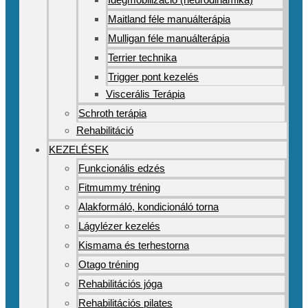
Maitland féle manuálterápia
Mulligan féle manuálterápia
Terrier technika
Trigger pont kezelés
Viscerális Terápia
Schroth terápia
Rehabilitáció
KEZELÉSEK
Funkcionális edzés
Fitmummy tréning
Alakformáló, kondicionáló torna
Lágylézer kezelés
Kismama és terhestorna
Otago tréning
Rehabilitációs jóga
Rehabilitációs pilates