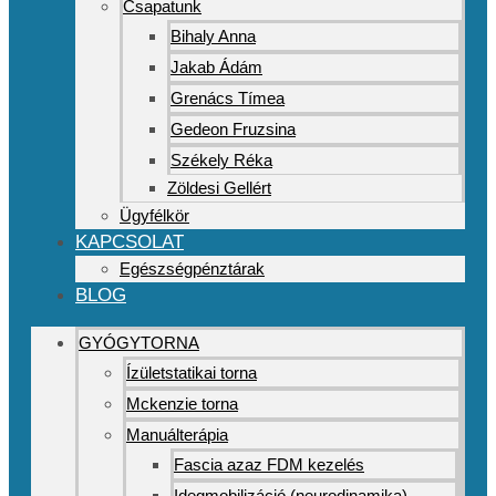
Csapatunk
Bihaly Anna
Jakab Ádám
Grenács Tímea
Gedeon Fruzsina
Székely Réka
Zöldesi Gellért
Ügyfélkör
KAPCSOLAT
Egészségpénztárak
BLOG
GYÓGYTORNA
Ízületstatikai torna
Mckenzie torna
Manuálterápia
Fascia azaz FDM kezelés
Idegmobilizáció (neurodinamika)