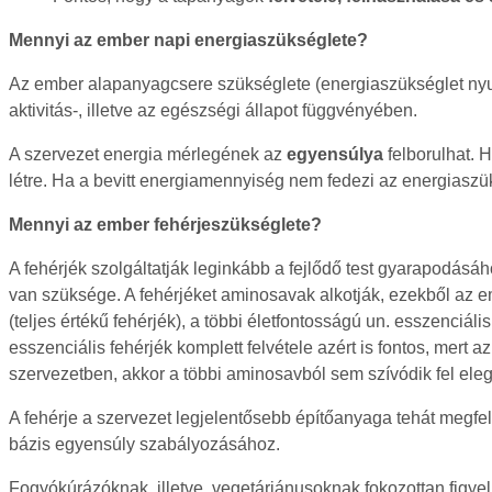
Mennyi az ember napi energiaszükséglete?
Az ember alapanyagcsere szükséglete (energiaszükséglet nyugal
aktivitás-, illetve az egészségi állapot függvényében.
A szervezet energia mérlegének az
egyensúlya
felborulhat. 
létre. Ha a bevitt energiamennyiség nem fedezi az energiaszü
Mennyi az ember fehérjeszükséglete?
A fehérjék szolgáltatják leginkább a fejlődő test gyarapodás
van szüksége. A fehérjéket aminosavak alkotják, ezekből az embe
(teljes értékű fehérjék), a többi életfontosságú un. esszenciáli
esszenciális fehérjék komplett felvétele azért is fontos, mer
szervezetben, akkor a többi aminosavból sem szívódik fel el
A fehérje a szervezet legjelentősebb építőanyaga tehát megfe
bázis egyensúly szabályozásához.
Fogyókúrázóknak, illetve, vegetáriánusoknak fokozottan figyeln