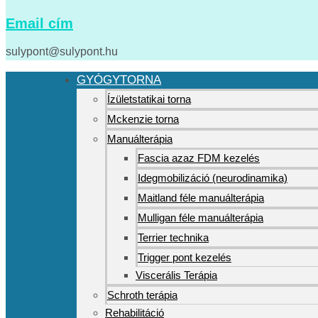
Email cím
sulypont@sulypont.hu
GYÓGYTORNA
Ízületstatikai torna
Mckenzie torna
Manuálterápia
Fascia azaz FDM kezelés
Idegmobilizáció (neurodinamika)
Maitland féle manuálterápia
Mulligan féle manuálterápia
Terrier technika
Trigger pont kezelés
Viscerális Terápia
Schroth terápia
Rehabilitáció