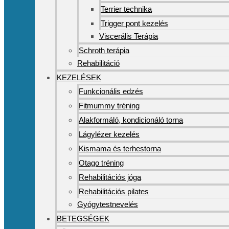
Terrier technika
Trigger pont kezelés
Viscerális Terápia
Schroth terápia
Rehabilitáció
KEZELÉSEK
Funkcionális edzés
Fitmummy tréning
Alakformáló, kondicionáló torna
Lágylézer kezelés
Kismama és terhestorna
Otago tréning
Rehabilitációs jóga
Rehabilitációs pilates
Gyógytestnevelés
BETEGSÉGEK