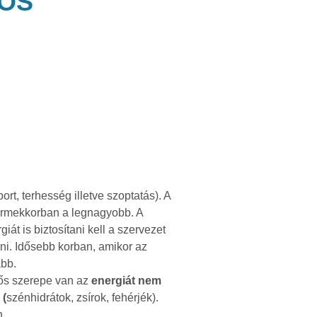
TOS
t, terhesség illetve szoptatás). A
yermekkorban a legnagyobb. A
át is biztosítani kell a szervezet
ni. Idősebb korban, amikor az
abb.
tős szerepe van az
energiát nem
 (
szénhidrátok, zsírok, fehérjék).
n.