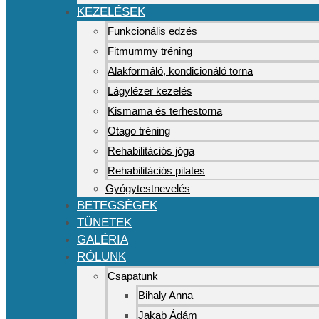
KEZELÉSEK
Funkcionális edzés
Fitmummy tréning
Alakformáló, kondicionáló torna
Lágylézer kezelés
Kismama és terhestorna
Otago tréning
Rehabilitációs jóga
Rehabilitációs pilates
Gyógytestnevelés
BETEGSÉGEK
TÜNETEK
GALÉRIA
RÓLUNK
Csapatunk
Bihaly Anna
Jakab Ádám