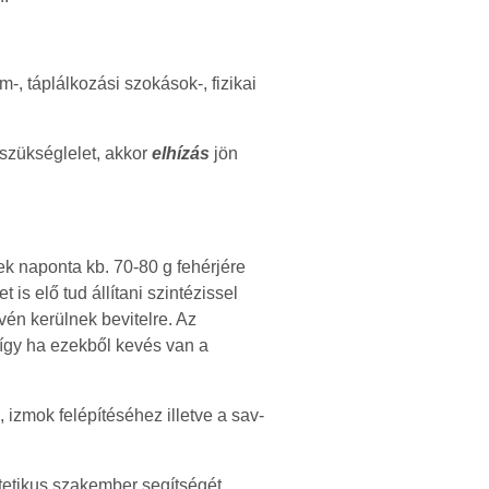
, táplálkozási szokások-, fizikai
 szükséglelet, akkor
elhízás
jön
ek naponta kb. 70-80 g fehérjére
is elő tud állítani szintézissel
évén kerülnek bevitelre. Az
 így ha ezekből kevés van a
izmok felépítéséhez illetve a sav-
ietetikus szakember segítségét