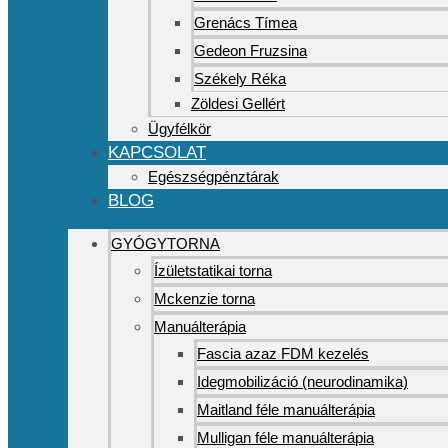
Grenács Tímea
Gedeon Fruzsina
Székely Réka
Zöldesi Gellért
Ügyfélkör
KAPCSOLAT
Egészségpénztárak
BLOG
GYÓGYTORNA
Ízületstatikai torna
Mckenzie torna
Manuálterápia
Fascia azaz FDM kezelés
Idegmobilizáció (neurodinamika)
Maitland féle manuálterápia
Mulligan féle manuálterápia