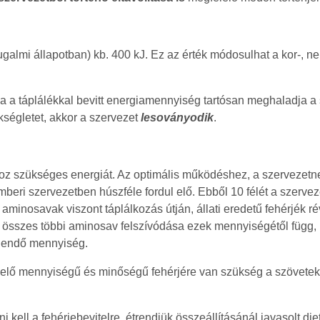
mi állapotban) kb. 400 kJ. Ez az érték módosulhat a kor-, nem-
Ha a táplálékkal bevitt energiamennyiség tartósan meghaladja a
kségletet, akkor a szervezet
lesoványodik
.
ához szükséges energiát. Az optimális működéshez, a szervezetn
ri szervezetben húszféle fordul elő. Ebből 10 félét a szervezet 
s aminosavak viszont táplálkozás útján, állati eredetű fehérjék r
t az összes többi aminosav felszívódása ezek mennyiségétől függ,
egendő mennyiség.
lelő mennyiségű és minőségű fehérjére van szükség a szövetek, 
i kell a fehérjebevitelre, étrendjük összeállításánál javasolt d