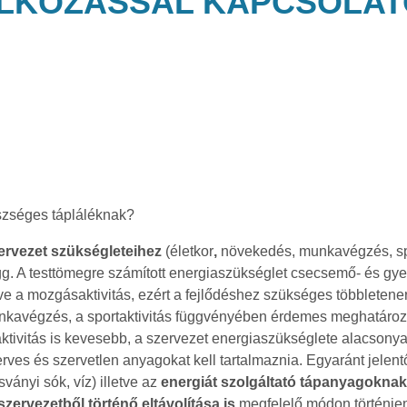
ÁLKOZÁSSAL KAPCSOLA
észséges tápláléknak?
zervezet szükségleteihez
(életkor
,
növekedés, munkavégzés, spor
gg. A testtömegre számított energiaszükséglet csecsemő- és g
e a mozgásaktivitás, ezért a fejlődéshez szükséges többletenergi
unkavégzés, a sportaktivitás függvényében érdemes meghatároz
ktivitás is kevesebb, a szervezet energiaszükséglete alacsony
rves és szervetlen anyagokat kell tartalmaznia. Egyaránt jelen
ányi sók, víz) illetve az
energiát szolgáltató tápanyagoknak
 szervezetből történő eltávolítása is
megfelelő módon
történje