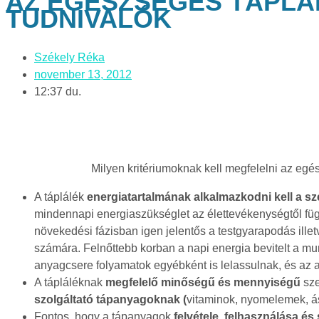
AZ EGÉSZSÉGES TÁPL
TUDNIVALÓK
Székely Réka
november 13, 2012
12:37 du.
Milyen kritériumoknak kell megfelelni az eg
A táplálék
energiatartalmának alkalmazkodni kell a s
mindennapi energiaszükséglet az élettevékenységtől fü
növekedési fázisban igen jelentős a testgyarapodás illetv
számára. Felnőttebb korban a napi energia bevitelt a m
anyagcsere folyamatok egyébként is lelassulnak, és az a
A tápláléknak
megfelelő minőségű és mennyiségű
sze
szolgáltató tápanyagoknak (
vitaminok, nyomelemek, ásv
Fontos, hogy a tápanyagok
felvétele, felhasználása és