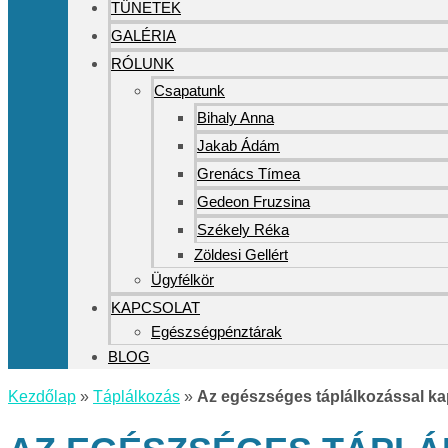
TÜNETEK
GALÉRIA
RÓLUNK
Csapatunk
Bihaly Anna
Jakab Ádám
Grenács Tímea
Gedeon Fruzsina
Székely Réka
Zöldesi Gellért
Ügyfélkör
KAPCSOLAT
Egészségpénztárak
BLOG
Kezdőlap
»
Táplálkozás
»
Az egészséges táplálkozással ka