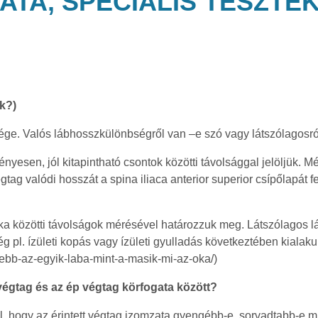
ATA, SPECIÁLIS TESZTE
k?)
sége. Valós lábhosszkülönbségről van –e szó vagy látszólagosr
esen, jól kitapintható csontok közötti távolsággal jelöljük. Mé
gtag valódi hosszát a spina iliaca anterior superior csípőlapát f
oka közötti távolságok mérésével határozzuk meg. Látszólagos 
ég pl. ízületi kopás vagy ízületi gyulladás következtében kialaku
ebb-az-egyik-laba-mint-a-masik-mi-az-oka/)
 végtag és az ép végtag körfogata között?
ól, hogy az érintett végtag izomzata gyengébb-e, sorvadtabb-e m