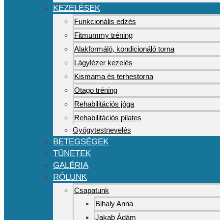
KEZELÉSEK
Funkcionális edzés
Fitmummy tréning
Alakformáló, kondicionáló torna
Lágylézer kezelés
Kismama és terhestorna
Otago tréning
Rehabilitációs jóga
Rehabilitációs pilates
Gyógytestnevelés
BETEGSÉGEK
TÜNETEK
GALÉRIA
RÓLUNK
Csapatunk
Bihaly Anna
Jakab Ádám