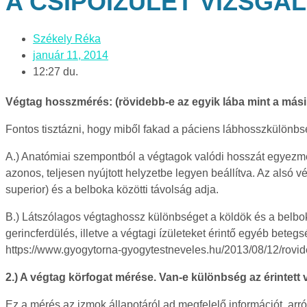
A CSÍPŐÍZÜLET VIZSGÁL
Székely Réka
január 11, 2014
12:27 du.
Végtag hosszmérés: (rövidebb-e az egyik lába mint a mási
Fontos tisztázni, hogy miből fakad a páciens lábhosszkülönb
A.) Anatómiai szempontból a végtagok valódi hosszát egyezmény
azonos, teljesen nyújtott helyzetbe legyen beállítva. Az alsó vé
superior) és a belboka közötti távolság adja.
B.) Látszólagos végtaghossz különbséget a köldök és a belb
gerincferdülés, illetve a végtagi ízületeket érintő egyéb betegs
https://www.gyogytorna-gyogytestneveles.hu/2013/08/12/rovid
2.) A végtag körfogat mérése. Van-e különbség az érintett
Ez a mérés az izmok állapotáról ad megfelelő információt, arr