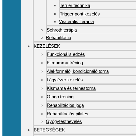
Terrier technika
Trigger pont kezelés
Viscerális Terápia
Schroth terápia
Rehabilitáció
KEZELÉSEK
Funkcionális edzés
Fitmummy tréning
Alakformáló, kondicionáló torna
Lágylézer kezelés
Kismama és terhestorna
Otago tréning
Rehabilitációs jóga
Rehabilitációs pilates
Gyógytestnevelés
BETEGSÉGEK