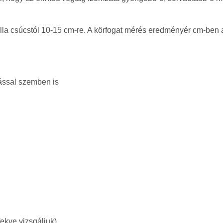
ella csúcstól 10-15 cm-re. A körfogat mérés eredményér cm-ben
lással szemben is
ekve vizsgáljuk)