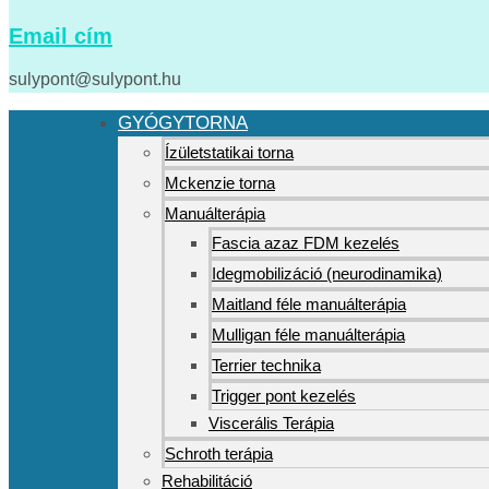
Email cím
sulypont@sulypont.hu
GYÓGYTORNA
Ízületstatikai torna
Mckenzie torna
Manuálterápia
Fascia azaz FDM kezelés
Idegmobilizáció (neurodinamika)
Maitland féle manuálterápia
Mulligan féle manuálterápia
Terrier technika
Trigger pont kezelés
Viscerális Terápia
Schroth terápia
Rehabilitáció