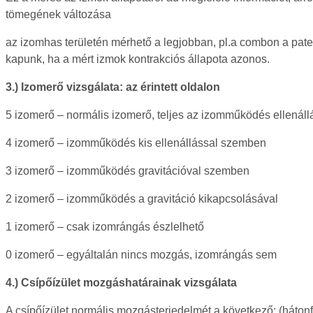
tömegének változása
az izomhas területén mérhető a legjobban, pl.a combon a pat
kapunk, ha a mért izmok kontrakciós állapota azonos.
3.) Izomerő vizsgálata: az érintett oldalon
5 izomerő – normális izomerő, teljes az izomműködés ellenál
4 izomerő – izomműködés kis ellenállással szemben
3 izomerő – izomműködés gravitációval szemben
2 izomerő – izomműködés a gravitáció kikapcsolásával
1 izomerő – csak izomrángás észlelhető
0 izomerő – egyáltalán nincs mozgás, izomrángás sem
4.) Csípőízület mozgáshatárainak vizsgálata
A csípőízület normális mozgásterjedelmét a következő: (hátonf