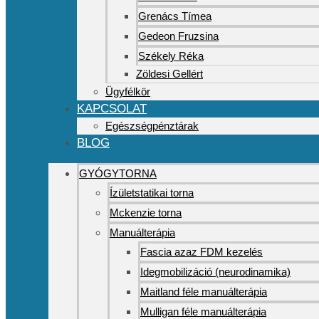
Grenács Tímea
Gedeon Fruzsina
Székely Réka
Zöldesi Gellért
Ügyfélkör
KAPCSOLAT
Egészségpénztárak
BLOG
GYÓGYTORNA
Ízületstatikai torna
Mckenzie torna
Manuálterápia
Fascia azaz FDM kezelés
Idegmobilizáció (neurodinamika)
Maitland féle manuálterápia
Mulligan féle manuálterápia