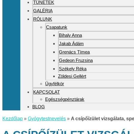
TÜNETEK
GALÉRIA
RÓLUNK
Csapatunk
Bihaly Anna
Jakab Ádám
Grenács Tímea
Gedeon Fruzsina
Székely Réka
Zöldesi Gellért
Ügyfélkör
KAPCSOLAT
Egészségpénztárak
BLOG
Kezdőlap
»
Gyógytestnevelés
»
A csípőízület vizsgálata, spe