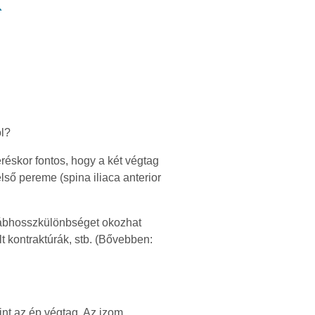
K
ól?
réskor fontos, hogy a két végtag
első pereme (spina iliaca anterior
lábhosszkülönbséget okozhat
lt kontraktúrák, stb. (Bővebben:
int az ép végtag. Az izom