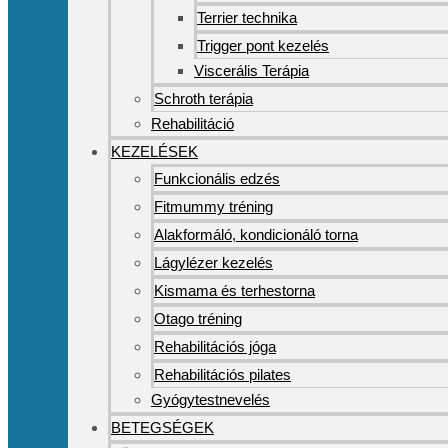
Terrier technika
Trigger pont kezelés
Viscerális Terápia
Schroth terápia
Rehabilitáció
KEZELÉSEK
Funkcionális edzés
Fitmummy tréning
Alakformáló, kondicionáló torna
Lágylézer kezelés
Kismama és terhestorna
Otago tréning
Rehabilitációs jóga
Rehabilitációs pilates
Gyógytestnevelés
BETEGSÉGEK