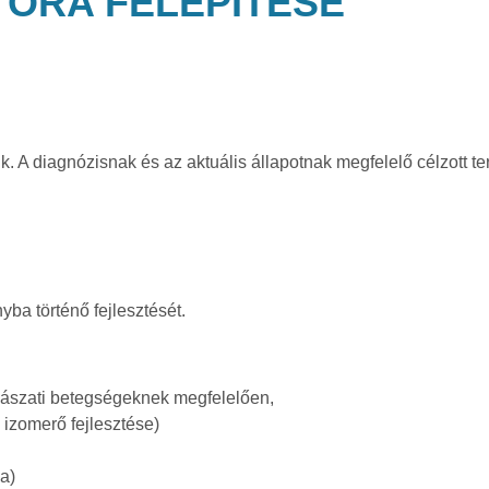
 ÓRA FELÉPÍTÉSE
 A diagnózisnak és az aktuális állapotnak megfelelő célzott ter
ba történő fejlesztését.
ógyászati betegségeknek megfelelően,
 izomerő fejlesztése)
ka)