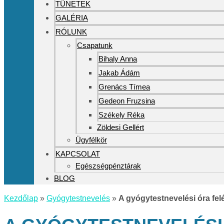
TÜNETEK
GALÉRIA
RÓLUNK
Csapatunk
Bihaly Anna
Jakab Ádám
Grenács Tímea
Gedeon Fruzsina
Székely Réka
Zöldesi Gellért
Ügyfélkör
KAPCSOLAT
Egészségpénztárak
BLOG
Kezdőlap
»
Gyógytestnevelés
»
A gyógytestnevelési óra fel