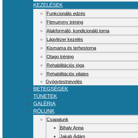
KEZELÉSEK
Funkcionális edzés
Fitmummy tréning
Alakformáló, kondicionáló torna
Lágylézer kezelés
Kismama és terhestorna
Otago tréning
Rehabilitációs jóga
Rehabilitációs pilates
Gyógytestnevelés
BETEGSÉGEK
TÜNETEK
GALÉRIA
RÓLUNK
Csapatunk
Bihaly Anna
Jakab Ádám