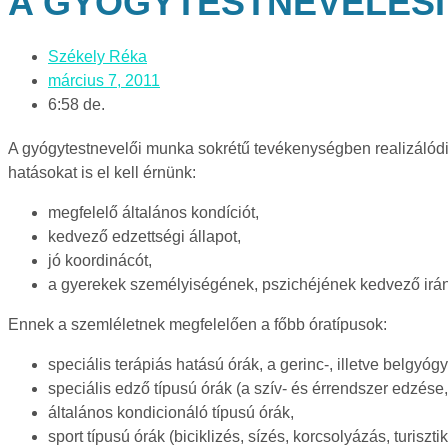
A GYÓGYTESTNEVELÉSI
Székely Réka
március 7, 2011
6:58 de.
A gyógytestnevelői munka sokrétű tevékenységben realizálódik.
hatásokat is el kell érnünk:
megfelelő általános kondíciót,
kedvező edzettségi állapot,
jó koordinácót,
a gyerekek személyiségének, pszichéjének kedvező irány
Ennek a szemléletnek megfelelően a főbb óratípusok:
speciális terápiás hatású órák, a gerinc-, illetve belgy
speciális edző típusú órák (a szív- és érrendszer edzése,
általános kondicionáló típusú órák,
sport típusú órák (biciklizés, sízés, korcsolyázás, turiszti