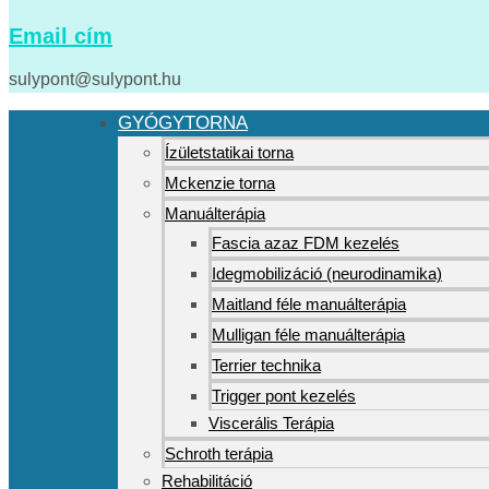
Email cím
sulypont@sulypont.hu
GYÓGYTORNA
Ízületstatikai torna
Mckenzie torna
Manuálterápia
Fascia azaz FDM kezelés
Idegmobilizáció (neurodinamika)
Maitland féle manuálterápia
Mulligan féle manuálterápia
Terrier technika
Trigger pont kezelés
Viscerális Terápia
Schroth terápia
Rehabilitáció