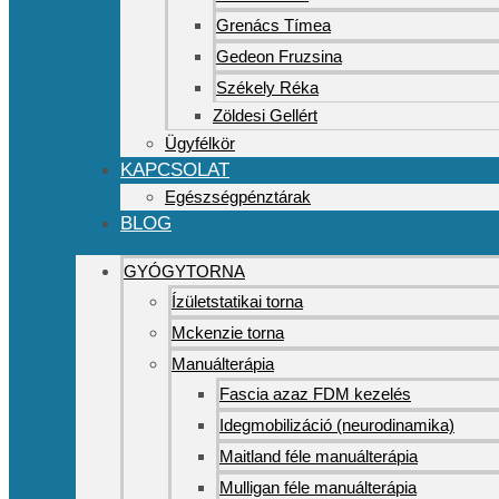
Grenács Tímea
Gedeon Fruzsina
Székely Réka
Zöldesi Gellért
Ügyfélkör
KAPCSOLAT
Egészségpénztárak
BLOG
GYÓGYTORNA
Ízületstatikai torna
Mckenzie torna
Manuálterápia
Fascia azaz FDM kezelés
Idegmobilizáció (neurodinamika)
Maitland féle manuálterápia
Mulligan féle manuálterápia