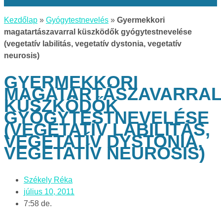
Kezdőlap
»
Gyógytestnevelés
»
Gyermekkori
magatartászavarral küszködők gyógytestnevelése
(vegetatív labilitás, vegetatív dystonia, vegetatív
neurosis)
GYERMEKKORI
MAGATARTÁSZAVARRA
KÜSZKÖDŐK
GYÓGYTESTNEVELÉSE
(VEGETATÍV LABILITÁS,
VEGETATÍV DYSTONIA,
VEGETATÍV NEUROSIS)
Székely Réka
július 10, 2011
7:58 de.