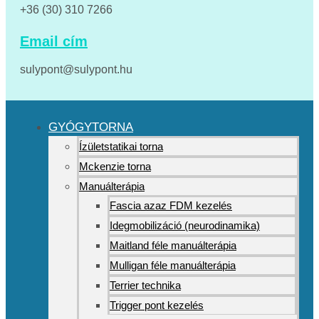
+36 (30) 310 7266
Email cím
sulypont@sulypont.hu
GYÓGYTORNA
Ízületstatikai torna
Mckenzie torna
Manuálterápia
Fascia azaz FDM kezelés
Idegmobilizáció (neurodinamika)
Maitland féle manuálterápia
Mulligan féle manuálterápia
Terrier technika
Trigger pont kezelés