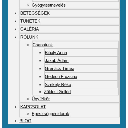
Gyógytestnevelés
BETEGSÉGEK
TÜNETEK
GALÉRIA
RÓLUNK
Csapatunk
Bihaly Anna
Jakab Ádám
Grenács Tímea
Gedeon Fruzsina
Székely Réka
Zöldesi Gellért
Ügyfélkör
KAPCSOLAT
Egészségpénztárak
BLOG