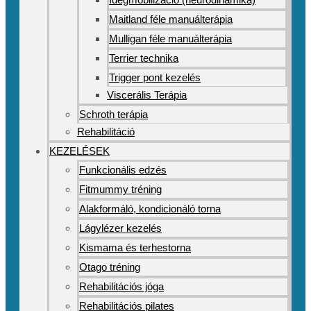
Maitland féle manuálterápia
Mulligan féle manuálterápia
Terrier technika
Trigger pont kezelés
Viscerális Terápia
Schroth terápia
Rehabilitáció
KEZELÉSEK
Funkcionális edzés
Fitmummy tréning
Alakformáló, kondicionáló torna
Lágylézer kezelés
Kismama és terhestorna
Otago tréning
Rehabilitációs jóga
Rehabilitációs pilates