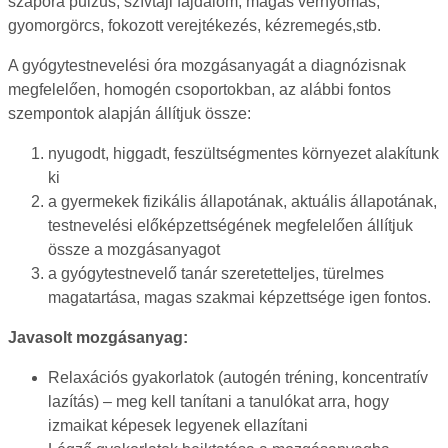
szapora pulzus, szívtáji fájdalom, magas vérnyomás,
gyomorgörcs, fokozott verejtékezés, kézremegés,stb.
A gyógytestnevelési óra mozgásanyagát a diagnózisnak
megfelelően, homogén csoportokban, az alábbi fontos
szempontok alapján állítjuk össze:
nyugodt, higgadt, feszültségmentes környezet alakítunk
ki
a gyermekek fizikális állapotának, aktuális állapotának,
testnevelési előképzettségének megfelelően állítjuk
össze a mozgásanyagot
a gyógytestnevelő tanár szeretetteljes, türelmes
magatartása, magas szakmai képzettsége igen fontos.
Javasolt mozgásanyag:
Relaxációs gyakorlatok (autogén tréning, koncentratív
lazítás) – meg kell tanítani a tanulókat arra, hogy
izmaikat képesek legyenek ellazítani