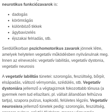
neurotikus funkciózavarok
is:
dadogás
körömrágás
különböző tikkek
ágybavizelés
éjszakai felriadás, stb.
Serdülőkorban
pszichomotorikus zavarok
jönnek létre,
amelyek helytelen vegetatív működésben nyilvánulnak meg.
Innen az elnevezés: vegetatív labilitás, vegetatív dystonia,
vegetatív neurosis
A
vegetatív labilitás
tünetei: szorongás, feszültség, bőrpír,
elsápadás, változó vérnyomás, szédülés, stb.
Vegetatív
dystoniára
jellemző a végtagizmok fokozottabb tónusa (a
gyermek nem tud ellazítani, pl. vállait állandóan felhúzva
tartja), szapora pulzus, kapkodó, felületes légzés.
Vegetatív
neurosisra
jellemző tünetek pedig: szorongás, feszültség,