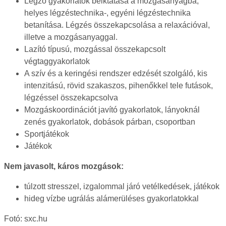
Légző gyakorlatok beiktatása a mozgásanyagba,
helyes légzéstechnika-, egyéni légzéstechnika
betanítása. Légzés összekapcsolása a relaxációval,
illetve a mozgásanyaggal.
Lazító típusú, mozgással összekapcsolt
végtaggyakorlatok
A szív és a keringési rendszer edzését szolgáló, kis
intenzitású, rövid szakaszos, pihenőkkel tele futások,
légzéssel összekapcsolva
Mozgáskoordinációt javító gyakorlatok, lányoknál
zenés gyakorlatok, dobások párban, csoportban
Sportjátékok
Játékok
Nem javasolt, káros mozgások:
túlzott stresszel, izgalommal járó vetélkedések, játékok
hideg vízbe ugrálás alámerüléses gyakorlatokkal
Fotó: sxc.hu