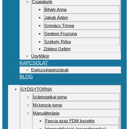
Csapatunk
Bihaly Anna
Jakab Ádám
Grenács Tímea
Gedeon Fruzsina
Székely Réka
Zöldesi Gellért
Ügyfélkör
KAPCSOLAT
Egészségpénztárak
BLOG
GYÓGYTORNA
Ízületstatikai torna
Mckenzie torna
Manuálterápia
Fascia azaz FDM kezelés
Idegmobilizáció (neurodinamika)