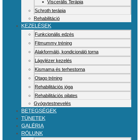
Viscerális Terápia
Schroth terápia
Rehabilitáció
KEZELÉSEK
Funkcionális edzés
Fitmummy tréning
Alakformáló, kondicionáló torna
Lágylézer kezelés
Kismama és terhestorna
Otago tréning
Rehabilitációs jóga
Rehabilitációs pilates
Gyógytestnevelés
BETEGSÉGEK
TÜNETEK
GALÉRIA
RÓLUNK