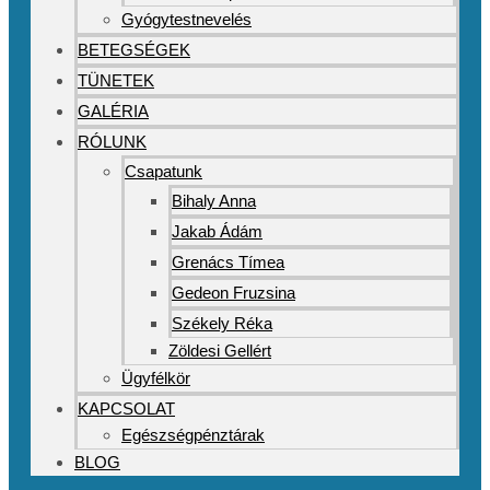
Gyógytestnevelés
BETEGSÉGEK
TÜNETEK
GALÉRIA
RÓLUNK
Csapatunk
Bihaly Anna
Jakab Ádám
Grenács Tímea
Gedeon Fruzsina
Székely Réka
Zöldesi Gellért
Ügyfélkör
KAPCSOLAT
Egészségpénztárak
BLOG