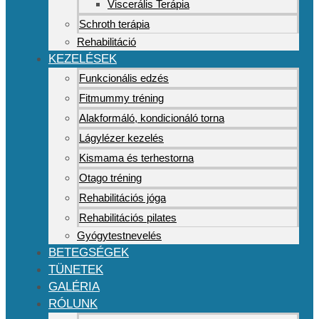
Viscerális Terápia
Schroth terápia
Rehabilitáció
KEZELÉSEK
Funkcionális edzés
Fitmummy tréning
Alakformáló, kondicionáló torna
Lágylézer kezelés
Kismama és terhestorna
Otago tréning
Rehabilitációs jóga
Rehabilitációs pilates
Gyógytestnevelés
BETEGSÉGEK
TÜNETEK
GALÉRIA
RÓLUNK