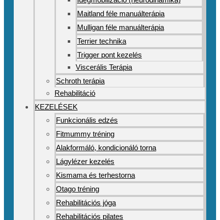
Maitland féle manuálterápia
Mulligan féle manuálterápia
Terrier technika
Trigger pont kezelés
Viscerális Terápia
Schroth terápia
Rehabilitáció
KEZELÉSEK
Funkcionális edzés
Fitmummy tréning
Alakformáló, kondicionáló torna
Lágylézer kezelés
Kismama és terhestorna
Otago tréning
Rehabilitációs jóga
Rehabilitációs pilates