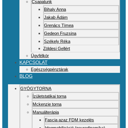
Csapatunk
Bihaly Anna
Jakab Ádám
Grenács Tímea
Gedeon Fruzsina
Székely Réka
Zöldesi Gellért
Ügyfélkör
KAPCSOLAT
Egészségpénztárak
BLOG
GYÓGYTORNA
Ízületstatikai torna
Mckenzie torna
Manuálterápia
Fascia azaz FDM kezelés
Idegmobilizáció (neurodinamika)