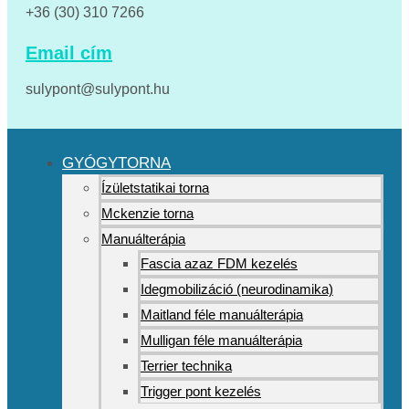
+36 (30) 310 7266
Email cím
sulypont@sulypont.hu
GYÓGYTORNA
Ízületstatikai torna
Mckenzie torna
Manuálterápia
Fascia azaz FDM kezelés
Idegmobilizáció (neurodinamika)
Maitland féle manuálterápia
Mulligan féle manuálterápia
Terrier technika
Trigger pont kezelés