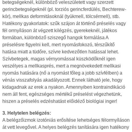
betegségeknél, különböző veleszületett vagy szerzett
gerincbetegségeknél (pl. torziós gerincferdülés, Bechterew-
kór), mellkas deformitásoknál (tyúkmell, tölcsérmell), stb.
Hatékony gyakorlatok: szűk szájon át történő préselés vagy
fél orrnyíláson át végzett kilégzés, gyerekeknél, játékos
formában, különböző sziszegő hangok formálása A
préselésre figyelni kell, mert nyomásfokozó, térszűkítő
hatása miatt a tüdőre, szívre kedvezőtlen hatással lehet.
Szívbetegek, magas vérnyomással küszködőknél igen
veszélyes a mellkasprés, mert a megnövekedett mellkasi
nyomás hatására (nő a nyomást főleg a jobb szívfélben) a
vénás visszafolyás akadályozott. Ennek látható jele, hogy
kidagadnak az erek a nyakon. Amennyiben kontraindikáció
nem áll fent, egészséges mértékű préselést végezhetünk,
hiszen a préselés edzéshatást előidéző biológiai inger!
3. Helytelen belégzés:
A belégzőizmok izotóniás erősítése lehetséges félorrnyíláson
át vett levegővel. A helyes belégzés tanítására igen hatékony