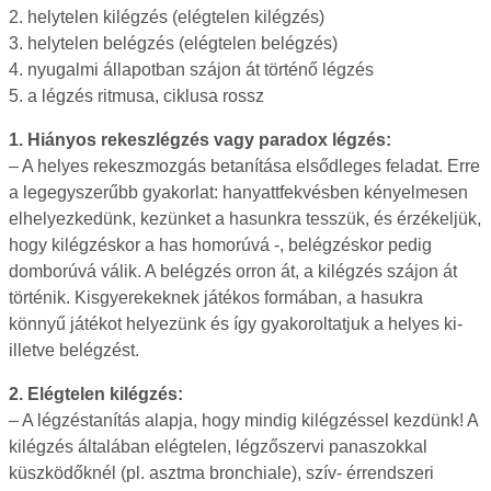
2. helytelen kilégzés (elégtelen kilégzés)
3. helytelen belégzés (elégtelen belégzés)
4. nyugalmi állapotban szájon át történő légzés
5. a légzés ritmusa, ciklusa rossz
1. Hiányos rekeszlégzés vagy paradox légzés:
– A helyes rekeszmozgás betanítása elsődleges feladat. Erre
a legegyszerűbb gyakorlat: hanyattfekvésben kényelmesen
elhelyezkedünk, kezünket a hasunkra tesszük, és érzékeljük,
hogy kilégzéskor a has homorúvá -, belégzéskor pedig
domborúvá válik. A belégzés orron át, a kilégzés szájon át
történik. Kisgyerekeknek játékos formában, a hasukra
könnyű játékot helyezünk és így gyakoroltatjuk a helyes ki-
illetve belégzést.
2. Elégtelen kilégzés:
– A légzéstanítás alapja, hogy mindig kilégzéssel kezdünk! A
kilégzés általában elégtelen, légzőszervi panaszokkal
küszködőknél (pl. asztma bronchiale), szív- érrendszeri