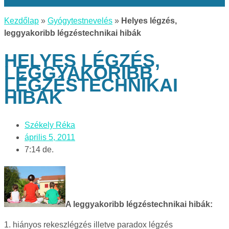
Kezdőlap
»
Gyógytestnevelés
»
Helyes légzés,
leggyakoribb légzéstechnikai hibák
HELYES LÉGZÉS,
LEGGYAKORIBB
LÉGZÉSTECHNIKAI
HIBÁK
Székely Réka
április 5, 2011
7:14 de.
A leggyakoribb légzéstechnikai hibák:
1. hiányos rekeszlégzés illetve paradox légzés