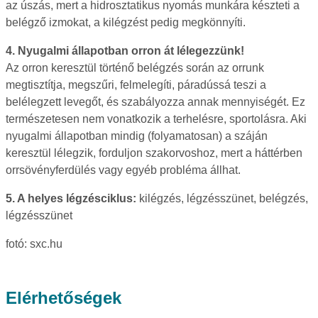
az úszás, mert a hidrosztatikus nyomás munkára készteti a
belégző izmokat, a kilégzést pedig megkönnyíti.
4. Nyugalmi állapotban orron át lélegezzünk!
Az orron keresztül történő belégzés során az orrunk
megtisztítja, megszűri, felmelegíti, páradússá teszi a
belélegzett levegőt, és szabályozza annak mennyiségét. Ez
természetesen nem vonatkozik a terhelésre, sportolásra. Aki
nyugalmi állapotban mindig (folyamatosan) a száján
keresztül lélegzik, forduljon szakorvoshoz, mert a háttérben
orrsövényferdülés vagy egyéb probléma állhat.
5. A helyes légzésciklus:
kilégzés, légzésszünet, belégzés,
légzésszünet
fotó: sxc.hu
Elérhetőségek