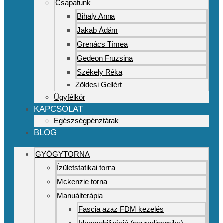
Csapatunk
Bihaly Anna
Jakab Ádám
Grenács Tímea
Gedeon Fruzsina
Székely Réka
Zöldesi Gellért
Ügyfélkör
KAPCSOLAT
Egészségpénztárak
BLOG
GYÓGYTORNA
Ízületstatikai torna
Mckenzie torna
Manuálterápia
Fascia azaz FDM kezelés
Idegmobilizáció (neurodinamika)