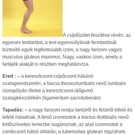
A csípőízület feszítése révén, az
egyenes testtartást, a test egyensúlyának fenntartását
biztosító egyik legfontosabb izom, a nagy farizom vagyis
musculus gluteus maximus. Nagy, vaskos izom, amely a
fartájék alakját is részben meghatározza.
Ered : –
a keresztcsont-csípőcsont hátulsó
szalagrendszerén, a fascia thoracolumbalis nevű lumbalis
izompólyán illetve a keresztcsont-ülőgumó
szalagkészülékén (ligamentum sacrotuberale)
Tapadás: –
a nagy farizom rostjai belülről és felülről kifelé és
lefelé haladnak. A felső izomrostok a tractus iliotibialis nevű
kötőszövetes lemezbe sugároznak, az alsó izomrostok a
combcsont hátsó oldalán, a tuberositas glutean rögzülnek.