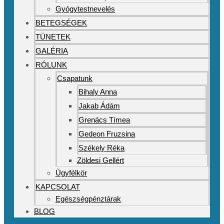
Gyógytestnevelés
BETEGSÉGEK
TÜNETEK
GALÉRIA
RÓLUNK
Csapatunk
Bihaly Anna
Jakab Ádám
Grenács Tímea
Gedeon Fruzsina
Székely Réka
Zöldesi Gellért
Ügyfélkör
KAPCSOLAT
Egészségpénztárak
BLOG