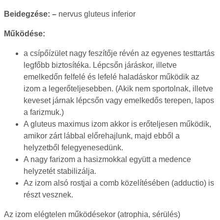
Beidegzése: –
nervus
gluteus inferior
Működése:
a csípőízület nagy feszítője révén az egyenes testtartás
legfőbb biztosítéka. Lépcsőn járáskor, illetve
emelkedőn felfelé és lefelé haladáskor működik az
izom a legerőteljesebben. (Akik nem sportolnak, illetve
keveset járnak lépcsőn vagy emelkedős terepen, lapos
a farizmuk.)
A gluteus maximus izom akkor is erőteljesen működik,
amikor zárt lábbal előrehajlunk, majd ebből a
helyzetből felegyenesedünk.
A nagy farizom a hasizmokkal együtt a medence
helyzetét stabilizálja.
Az izom alsó rostjai a comb közelítésében (adductio) is
részt vesznek.
Az izom elégtelen működésekor (atrophia, sérülés)