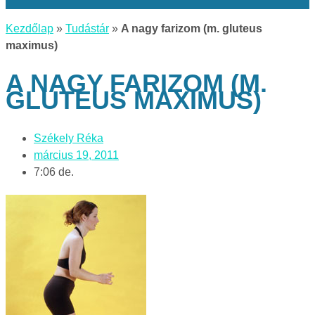
Kezdőlap
»
Tudástár
»
A nagy farizom (m. gluteus
maximus)
A NAGY FARIZOM (M.
GLUTEUS MAXIMUS)
Székely Réka
március 19, 2011
7:06 de.