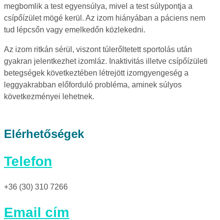
megbomlik a test egyensúlya, mivel a test súlypontja a
csípőízület mögé kerül. Az izom hiányában a páciens nem
tud lépcsőn vagy emelkedőn közlekedni.
Az izom ritkán sérül, viszont túlerőltetett sportolás után
gyakran jelentkezhet izomláz. Inaktivitás illetve csípőízületi
betegségek következtében létrejött izomgyengeség a
leggyakrabban előforduló probléma, aminek súlyos
következményei lehetnek.
Elérhetőségek
Telefon
+36 (30) 310 7266
Email cím