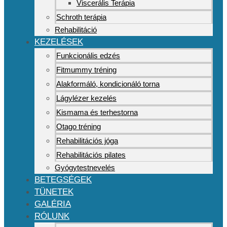
Viscerális Terápia
Schroth terápia
Rehabilitáció
KEZELÉSEK
Funkcionális edzés
Fitmummy tréning
Alakformáló, kondicionáló torna
Lágylézer kezelés
Kismama és terhestorna
Otago tréning
Rehabilitációs jóga
Rehabilitációs pilates
Gyógytestnevelés
BETEGSÉGEK
TÜNETEK
GALÉRIA
RÓLUNK