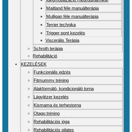
Maitland féle manuálterápia
Mulligan féle manuálterápia
Terrier technika
Trigger pont kezelés
Viscerális Terápia
Schroth terápia
Rehabilitáció
KEZELÉSEK
Funkcionális edzés
Fitmummy tréning
Alakformáló, kondicionáló torna
Lágylézer kezelés
Kismama és terhestorna
Otago tréning
Rehabilitációs jóga
Rehabilitációs pilates