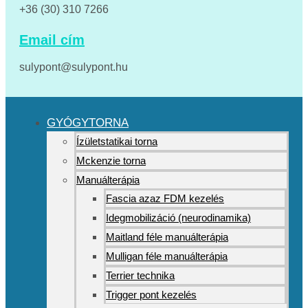
+36 (30) 310 7266
Email cím
sulypont@sulypont.hu
GYÓGYTORNA
Ízületstatikai torna
Mckenzie torna
Manuálterápia
Fascia azaz FDM kezelés
Idegmobilizáció (neurodinamika)
Maitland féle manuálterápia
Mulligan féle manuálterápia
Terrier technika
Trigger pont kezelés