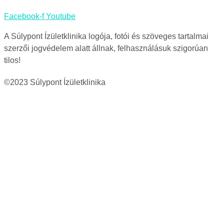
Facebook-f
Youtube
A Súlypont Ízületklinika logója, fotói és szöveges tartalmai
szerzői jogvédelem alatt állnak, felhasználásuk szigorúan
tilos!
©2023 Súlypont Ízületklinika