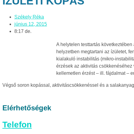
ÍZÜLETI KOPÁS
Székely Réka
június 12, 2015
8:17 de.
A helytelen testtartás következtében
helyzetben megtartani az ízületet, fe
kialakuló instabilitás (mikro-instabil
érzések az aktivitás csökkenéséhez v
kellemetlen érzést – ill. fájdalmat 
Végső soron kopással, aktivitáscsökkenéssel és a salakanyagok
Elérhetőségek
Telefon