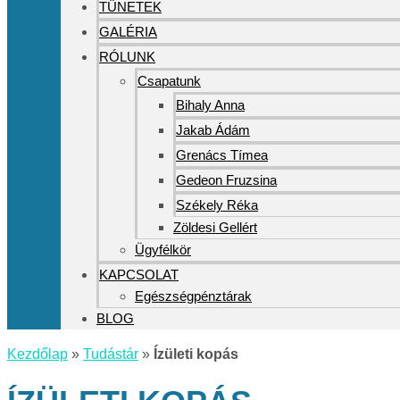
TÜNETEK
GALÉRIA
RÓLUNK
Csapatunk
Bihaly Anna
Jakab Ádám
Grenács Tímea
Gedeon Fruzsina
Székely Réka
Zöldesi Gellért
Ügyfélkör
KAPCSOLAT
Egészségpénztárak
BLOG
Kezdőlap
»
Tudástár
»
Ízületi kopás