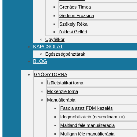
Grenács Tímea
Gedeon Fruzsina
Székely Réka
Zöldesi Gellért
Ügyfélkör
KAPCSOLAT
Egészségpénztárak
BLOG
GYÓGYTORNA
Ízületstatikai torna
Mckenzie torna
Manuálterápia
Fascia azaz FDM kezelés
Idegmobilizáció (neurodinamika)
Maitland féle manuálterápia
Mulligan féle manuálterápia