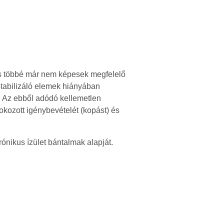
, és többé már nem képesek megfelelő
 stabilizáló elemek hiányában
ás. Az ebből adódó kellemetlen
okozott igénybevételét (kopást) és
ónikus ízület bántalmak alapját.