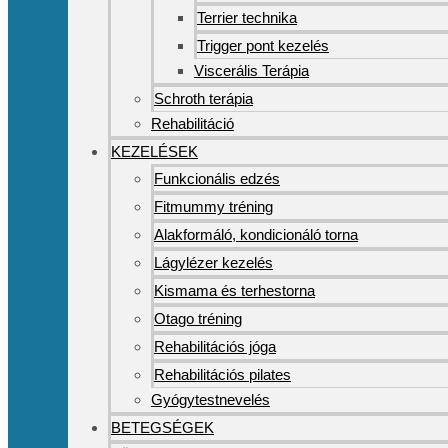
Terrier technika
Trigger pont kezelés
Viscerális Terápia
Schroth terápia
Rehabilitáció
KEZELÉSEK
Funkcionális edzés
Fitmummy tréning
Alakformáló, kondicionáló torna
Lágylézer kezelés
Kismama és terhestorna
Otago tréning
Rehabilitációs jóga
Rehabilitációs pilates
Gyógytestnevelés
BETEGSÉGEK