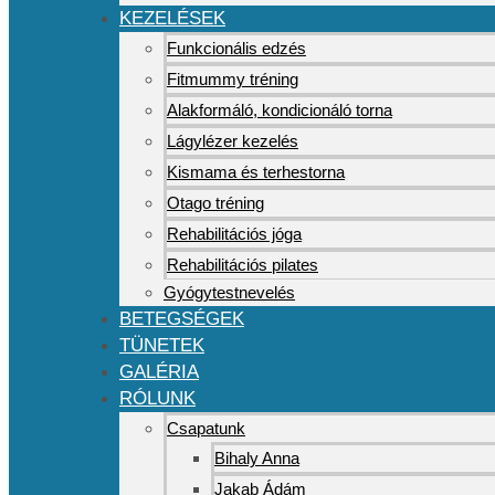
KEZELÉSEK
Funkcionális edzés
Fitmummy tréning
Alakformáló, kondicionáló torna
Lágylézer kezelés
Kismama és terhestorna
Otago tréning
Rehabilitációs jóga
Rehabilitációs pilates
Gyógytestnevelés
BETEGSÉGEK
TÜNETEK
GALÉRIA
RÓLUNK
Csapatunk
Bihaly Anna
Jakab Ádám