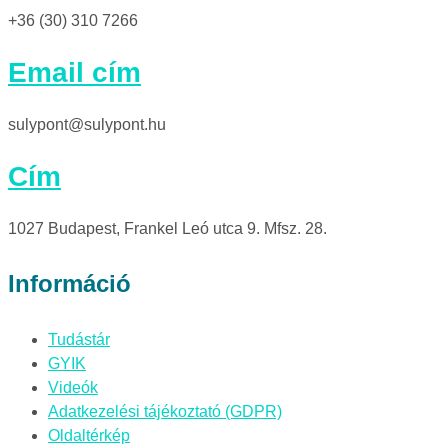
+36 (30) 310 7266
Email cím
sulypont@sulypont.hu
Cím
1027 Budapest, Frankel Leó utca 9. Mfsz. 28.
Információ
Tudástár
GYIK
Videók
Adatkezelési tájékoztató (GDPR)
Oldaltérkép