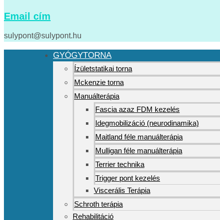
Email cím
sulypont@sulypont.hu
GYÓGYTORNA
Ízületstatikai torna
Mckenzie torna
Manuálterápia
Fascia azaz FDM kezelés
Idegmobilizáció (neurodinamika)
Maitland féle manuálterápia
Mulligan féle manuálterápia
Terrier technika
Trigger pont kezelés
Viscerális Terápia
Schroth terápia
Rehabilitáció