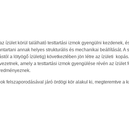
 az ízület körül található testtartási izmok gyengülni kezdenek
nntartani annak helyes strukturális és mechanikai beállítását. A
itástól a lötyögő ízületig) következtében jön létre az ízületi kop
ezetnek, amely a testtartási izmok gyengülése révén az ízület f
– eredményeznek.
 felszaporodásával járó ördögi kör alakul ki, megteremtve a kr